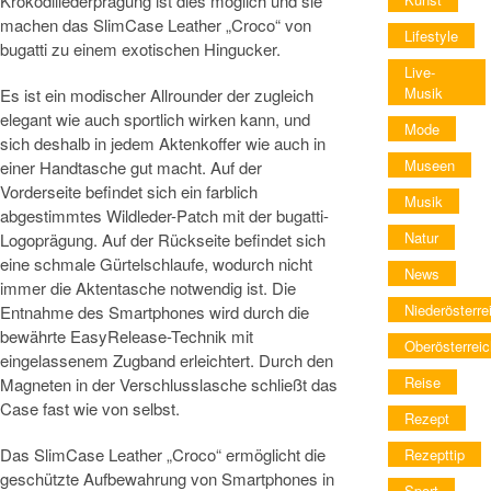
Krokodillederprägung ist dies möglich und sie
machen das SlimCase Leather „Croco“ von
Lifestyle
bugatti zu einem exotischen Hingucker.
Live-
Musik
Es ist ein modischer Allrounder der zugleich
elegant wie auch sportlich wirken kann, und
Mode
sich deshalb in jedem Aktenkoffer wie auch in
Museen
einer Handtasche gut macht. Auf der
Vorderseite befindet sich ein farblich
Musik
abgestimmtes Wildleder-Patch mit der bugatti-
Natur
Logoprägung. Auf der Rückseite befindet sich
eine schmale Gürtelschlaufe, wodurch nicht
News
immer die Aktentasche notwendig ist. Die
Niederösterre
Entnahme des Smartphones wird durch die
bewährte EasyRelease-Technik mit
Oberösterreic
eingelassenem Zugband erleichtert. Durch den
Reise
Magneten in der Verschlusslasche schließt das
Case fast wie von selbst.
Rezept
Das SlimCase Leather „Croco“ ermöglicht die
Rezepttip
geschützte Aufbewahrung von Smartphones in
Sport