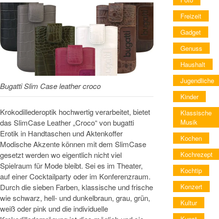
Freizeit
Gadget
Genuss
Haushalt
Jugendliche
Bugatti Slim Case leather croco
Kinder
Krokodillederoptik hochwertig verarbeitet, bietet
Klassische
das SlimCase Leather „Croco“ von bugatti
Musik
Erotik in Handtaschen und Aktenkoffer
Kochen
Modische Akzente können mit dem SlimCase
gesetzt werden wo eigentlich nicht viel
Kochrezept
Spielraum für Mode bleibt. Sei es im Theater,
Kochtip
auf einer Cocktailparty oder im Konferenzraum.
Durch die sieben Farben, klassische und frische
Konzert
wie schwarz, hell- und dunkelbraun, grau, grün,
Kultur
weiß oder pink und die individuelle
Kunst