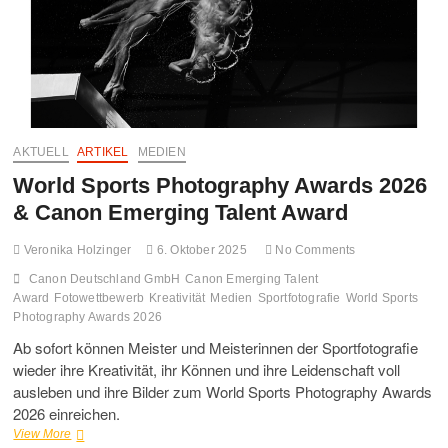
AKTUELL
ARTIKEL
MEDIEN
World Sports Photography Awards 2026
& Canon Emerging Talent Award
Veronika Holzinger
6. Oktober 2025
No Comments
Canon Deutschland GmbH
Canon Emerging Talent
Award
Fotowettbewerb
Kreativität
Medien
Sportfotografie
World Sports
Photography Awards 2026
Ab sofort können Meister und Meisterinnen der Sportfotografie
wieder ihre Kreativität, ihr Können und ihre Leidenschaft voll
ausleben und ihre Bilder zum World Sports Photography Awards
2026 einreichen.
World
View More