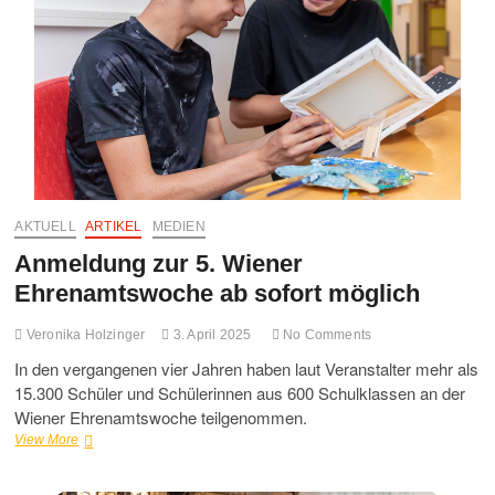
AKTUELL
ARTIKEL
MEDIEN
Anmeldung zur 5. Wiener
Ehrenamtswoche ab sofort möglich
Veronika Holzinger
3. April 2025
No Comments
In den vergangenen vier Jahren haben laut Veranstalter mehr als
15.300 Schüler und Schülerinnen aus 600 Schulklassen an der
Wiener Ehrenamtswoche teilgenommen.
Anmeldung
View More
zur
5.