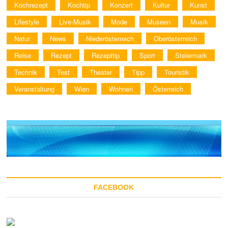
Kochrezept
Kochtip
Konzert
Kultur
Kunst
Lifestyle
Live-Musik
Mode
Museen
Musik
Natur
News
Niederösterreich
Oberösterreich
Reise
Rezept
Rezepttip
Sport
Steiermark
Technik
Test
Theater
Tipp
Touristik
Veranstaltung
Wien
Wohnen
Österreich
FACEBOOK