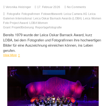
Veronika Holzinger
17. Februar 2026
No Comments
Fotografie
Fotografinnen
Fotowettbewerb
Leica Camera AG
Leica
Galerien International
Leica Oskar Barnack Awards (LOBA)
Leica Women
Foto Project Award
LOBA Women
Grant
Projektförderung
Reportagefotografie
Bereits 1979 wurde der Leica Oskar Barnack Award, kurz
LOBA, bei dem Fotografen und Fotografinnen ihre hochwertigen
Bilder für eine Auszeichnung einreichen können, ins Leben
gerufen.
LOBA
View More
Women
Grant
–
Einreichfrist
für
Fotowettbewerb
läuft