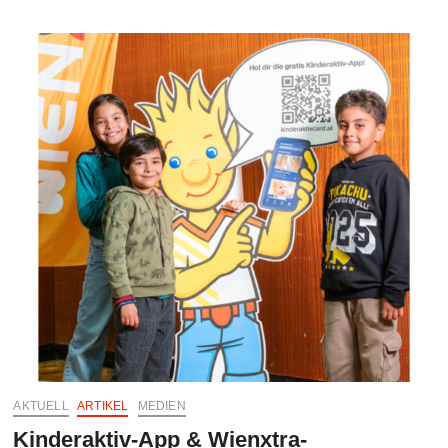
Sports
Photography
Awards
2026
&
Canon
Emerging
Talent
Award
AKTUELL
ARTIKEL
MEDIEN
Kinderaktiv-App & Wienxtra-