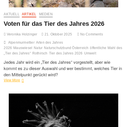
AKTUELL
ARTIKEL
MEDIEN
Voten für das Tier des Jahres 2026
Veronika Holzinger
21. Oktober 2025
No Comments
Alpenmurmeltier
Arten des Jahres
2026
Mauswiesel
Natur
Naturschutzbund Österreich
öffentliche Wahl des
„Tier des Jahres“
Rothirsch
Tier des Jahres 2026
Umwelt
Jedes Jahr wird ein „Tier des Jahres“ vorgestellt, aber wie
kommt es zu dieser Auswahl und wer bestimmt, welches Tier in
den Mittelpunkt gerückt wird?
Voten
View More
für
das
Tier
des
Jahres
2026