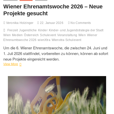
Wiener Ehrenamtswoche 2026 – Neue
Projekte gesucht
Veronika Holzinger
22. Januar 2026
No Comments
Freizeit
Jugendliche
Kinder
Kinder- und Jugendstrategie der Stadt
Wien
Medien
Österreich
Schulevent
Veranstaltung
Wien
Wiener
Ehrenamtswoche 2026
wienXtra
Wienxtra-Schulevent
Um die 6. Wiener Ehrenamtswoche, die zwischen 24. Juni und
1. Juli 2026 stattfindet, vorbereiten zu können, können ab sofort
neue Projekte eingereicht werden.
Wiener
View More
Ehrenamtswoche
2026
–
Neue
Projekte
gesucht