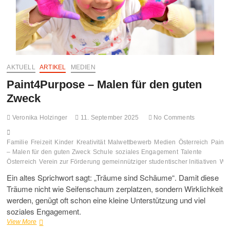
AKTUELL
ARTIKEL
MEDIEN
Paint4Purpose – Malen für den guten
Zweck
Veronika Holzinger
11. September 2025
No Comments
Familie
Freizeit
Kinder
Kreativität
Malwettbewerb
Medien
Österreich
Paint
– Malen für den guten Zweck
Schule
soziales Engagement
Talente
Österreich
Verein zur Förderung gemeinnütziger studentischer Initiativen
Wi
Ein altes Sprichwort sagt: „Träume sind Schäume“. Damit diese
Träume nicht wie Seifenschaum zerplatzen, sondern Wirklichkeit
werden, genügt oft schon eine kleine Unterstützung und viel
soziales Engagement.
Paint4Purpose
View More