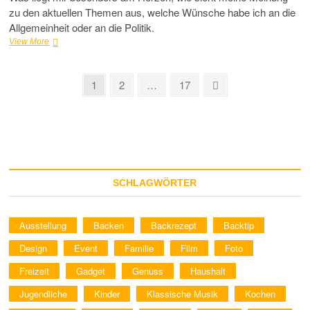
zu den aktuellen Themen aus, welche Wünsche habe ich an die
Allgemeinheit oder an die Politik.
Jugend-
View More
Redewettbewerb
2025
–
Seitennummerierung
Page
Page
Page
Next
1
2
…
17
Anmeldefrist
page
der
läuft
Beiträge
SCHLAGWÖRTER
Ausstellung
Backen
Backrezept
Backtip
Design
Event
Familie
Film
Foto
Freizeit
Gadget
Genuss
Haushalt
Jugendliche
Kinder
Klassische Musik
Kochen