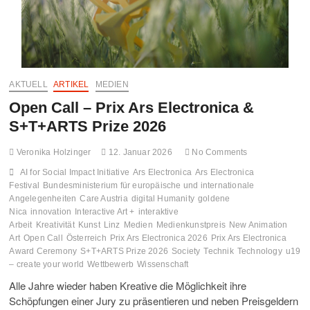
AKTUELL
ARTIKEL
MEDIEN
Open Call – Prix Ars Electronica &
S+T+ARTS Prize 2026
Veronika Holzinger
12. Januar 2026
No Comments
AI for Social Impact Initiative
Ars Electronica
Ars Electronica
Festival
Bundesministerium für europäische und internationale
Angelegenheiten
Care Austria
digital Humanity
goldene
Nica
innovation
Interactive Art +
interaktive
Arbeit
Kreativität
Kunst
Linz
Medien
Medienkunstpreis
New Animation
Art
Open Call
Österreich
Prix Ars Electronica 2026
Prix Ars Electronica
Award Ceremony
S+T+ARTS Prize 2026
Society
Technik
Technology
u19
– create your world
Wettbewerb
Wissenschaft
Alle Jahre wieder haben Kreative die Möglichkeit ihre
Schöpfungen einer Jury zu präsentieren und neben Preisgeldern