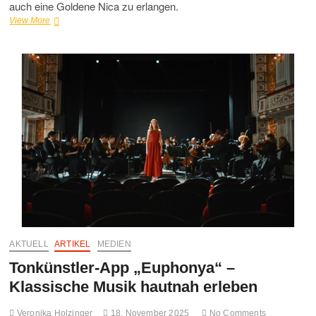
auch eine Goldene Nica zu erlangen.
Open
View More
Call
–
Prix
Ars
Electronica
&
S+T+ARTS
Prize
2026
AKTUELL
ARTIKEL
MEDIEN
Tonkünstler-App „Euphonya“ –
Klassische Musik hautnah erleben
Veronika Holzinger
18. November 2025
No Comments