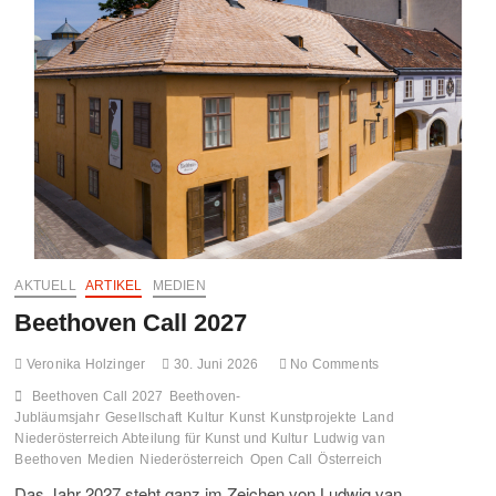
Online
österreichische
Architekturgeschichte
AKTUELL
ARTIKEL
MEDIEN
Beethoven Call 2027
Veronika Holzinger
30. Juni 2026
No Comments
Beethoven Call 2027
Beethoven-
Jubläumsjahr
Gesellschaft
Kultur
Kunst
Kunstprojekte
Land
Niederösterreich Abteilung für Kunst und Kultur
Ludwig van
Beethoven
Medien
Niederösterreich
Open Call
Österreich
Das Jahr 2027 steht ganz im Zeichen von Ludwig van