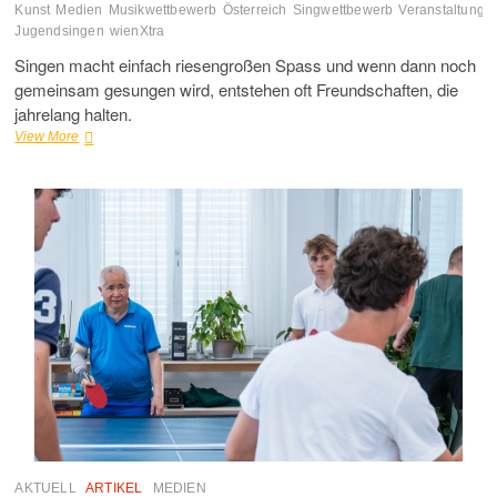
Kunst
Medien
Musikwettbewerb
Österreich
Singwettbewerb
Veranstaltung
Jugendsingen
wienXtra
Singen macht einfach riesengroßen Spass und wenn dann noch
gemeinsam gesungen wird, entstehen oft Freundschaften, die
jahrelang halten.
Wiener
View More
Jugendsingen
2026
–
Anmeldefrist
läuft
AKTUELL
ARTIKEL
MEDIEN