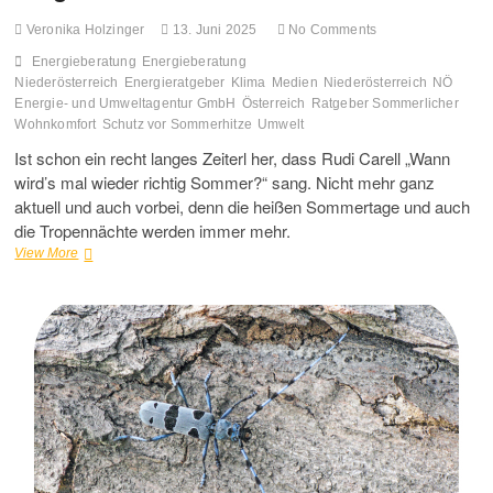
Veronika Holzinger
13. Juni 2025
No Comments
Energieberatung
Energieberatung
Niederösterreich
Energieratgeber
Klima
Medien
Niederösterreich
NÖ
Energie- und Umweltagentur GmbH
Österreich
Ratgeber Sommerlicher
Wohnkomfort
Schutz vor Sommerhitze
Umwelt
Ist schon ein recht langes Zeiterl her, dass Rudi Carell „Wann
wird’s mal wieder richtig Sommer?“ sang. Nicht mehr ganz
aktuell und auch vorbei, denn die heißen Sommertage und auch
die Tropennächte werden immer mehr.
Ratgeber
View More
„Sommerlicher
Wohnkomfort“