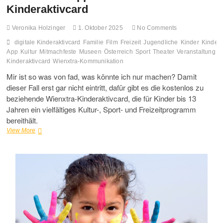
Kinderaktivcard
Veronika Holzinger
1. Oktober 2025
No Comments
digitale Kinderaktivcard
Familie
Film
Freizeit
Jugendliche
Kinder
Kindera
App
Kultur
Mitmachfeste
Museen
Österreich
Sport
Theater
Veranstaltung
W
Kinderaktivcard
Wienxtra-Kommunikation
Mir ist so was von fad, was könnte ich nur machen? Damit
dieser Fall erst gar nicht eintritt, dafür gibt es die kostenlos zu
beziehende Wienxtra-Kinderaktivcard, die für Kinder bis 13
Jahren ein vielfältiges Kultur-, Sport- und Freizeitprogramm
bereithält.
Kinderaktiv-
View More
App
&
Wienxtra-
Kinderaktivcard