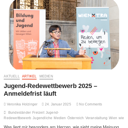
Wiener
Ehrenamtswoche
ab
sofort
möglich
AKTUELL
ARTIKEL
MEDIEN
Jugend-Redewettbewerb 2025 –
Anmeldefrist läuft
Veronika Holzinger
24. Januar 2025
No Comments
Bundesländer
Freizeit
Jugend-
Redewettbewerb
Jugendliche
Medien
Österreich
Veranstaltung
Wien
wienX
Was liegt mir besonders am Herzen, wie sieht meine Meinung