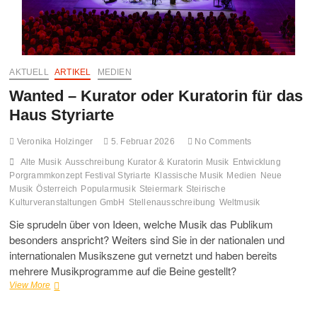
AKTUELL
ARTIKEL
MEDIEN
Wanted – Kurator oder Kuratorin für das
Haus Styriarte
Veronika Holzinger
5. Februar 2026
No Comments
Alte Musik
Ausschreibung Kurator & Kuratorin Musik
Entwicklung
Porgrammkonzept Festival Styriarte
Klassische Musik
Medien
Neue
Musik
Österreich
Popularmusik
Steiermark
Steirische
Kulturveranstaltungen GmbH
Stellenausschreibung
Weltmusik
Sie sprudeln über von Ideen, welche Musik das Publikum
besonders anspricht? Weiters sind Sie in der nationalen und
internationalen Musikszene gut vernetzt und haben bereits
mehrere Musikprogramme auf die Beine gestellt?
Wanted
View More
–
Kurator