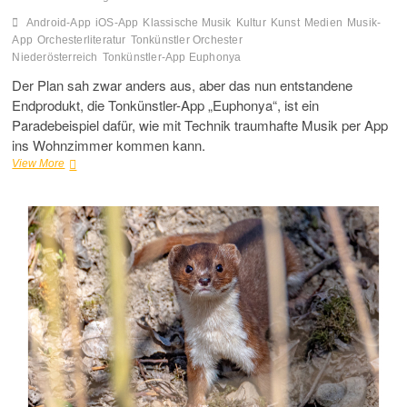
Android-App
iOS-App
Klassische Musik
Kultur
Kunst
Medien
Musik-
App
Orchesterliteratur
Tonkünstler Orchester
Niederösterreich
Tonkünstler-App Euphonya
Der Plan sah zwar anders aus, aber das nun entstandene
Endprodukt, die Tonkünstler-App „Euphonya“, ist ein
Paradebeispiel dafür, wie mit Technik traumhafte Musik per App
ins Wohnzimmer kommen kann.
Tonkünstler-
View More
App
„Euphonya“
–
Klassische
Musik
hautnah
erleben