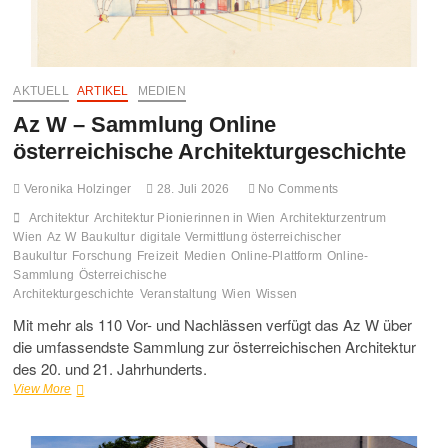
FO
MO
AKTUELL
ARTIKEL
MEDIEN
GA
Az W – Sammlung Online
österreichische Architekturgeschichte
UN
Veronika Holzinger
28. Juli 2026
No Comments
HA
Architektur
Architektur Pionierinnen in Wien
Architekturzentrum
Wien
Az W
Baukultur
digitale Vermittlung österreichischer
Baukultur
Forschung
Freizeit
Medien
Online-Plattform
Online-
Sammlung
Österreichische
Architekturgeschichte
Veranstaltung
Wien
Wissen
Mit mehr als 110 Vor- und Nachlässen verfügt das Az W über
die umfassendste Sammlung zur österreichischen Architektur
des 20. und 21. Jahrhunderts.
Az
View More
W
–
Sammlung