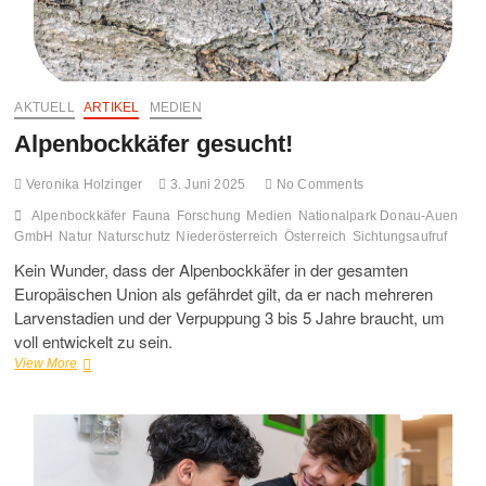
AKTUELL
ARTIKEL
MEDIEN
Alpenbockkäfer gesucht!
Veronika Holzinger
3. Juni 2025
No Comments
Alpenbockkäfer
Fauna
Forschung
Medien
Nationalpark Donau-Auen
GmbH
Natur
Naturschutz
Niederösterreich
Österreich
Sichtungsaufruf
Kein Wunder, dass der Alpenbockkäfer in der gesamten
Europäischen Union als gefährdet gilt, da er nach mehreren
Larvenstadien und der Verpuppung 3 bis 5 Jahre braucht, um
voll entwickelt zu sein.
Alpenbockkäfer
View More
gesucht!