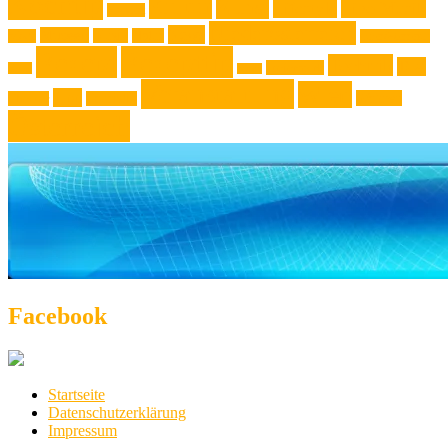
Kochtip
Kultur
Kunst
Lifestyle
Live-Musik
Konzert
Niederösterreich
News
Museen
Musik
Natur
Mode
Oberösterreich
Rezept
Rezepttip
Technik
Test
Steiermark
Reise
Sport
Veranstaltung
Wien
Tipp
Wohnen
Theater
Touristik
Österreich
Facebook
Startseite
Datenschutzerklärung
Impressum