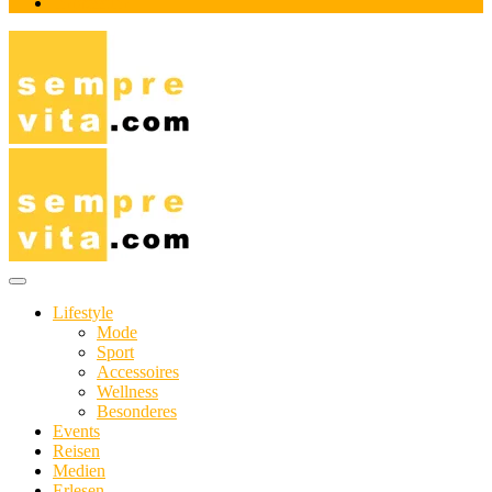
Impressum
Das Online-Magazin für Genießer mit aktivem Lebensstil
sempre-vita.com
Lifestyle
Mode
Sport
Accessoires
Wellness
Besonderes
Events
Reisen
Medien
Erlesen