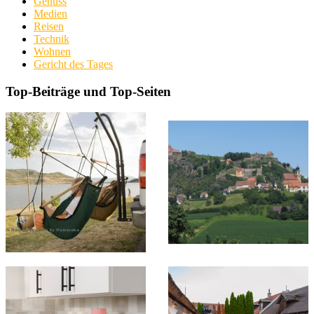
Genuss
Medien
Reisen
Technik
Wohnen
Gericht des Tages
Top-Beiträge und Top-Seiten