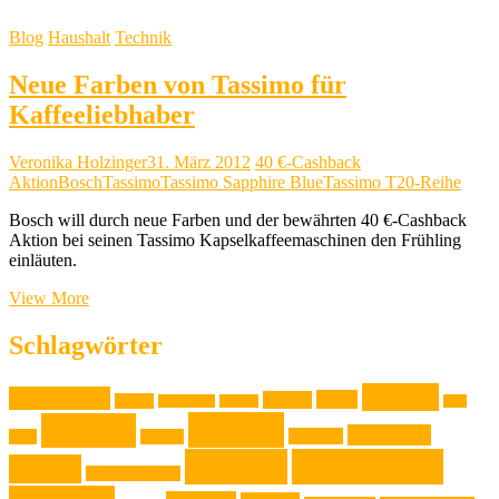
Blog
Haushalt
Technik
Neue Farben von Tassimo für
Kaffeeliebhaber
Veronika Holzinger
31. März 2012
40 €-Cashback
Aktion
Bosch
Tassimo
Tassimo Sapphire Blue
Tassimo T20-Reihe
Bosch will durch neue Farben und der bewährten 40 €-Cashback
Aktion bei seinen Tassimo Kapselkaffeemaschinen den Frühling
einläuten.
Neue
View More
Farben
von
Schlagwörter
Tassimo
für
Familie
Ausstellung
Kaffeeliebhaber
Event
Design
Backen
Backrezept
Backtip
Film
Genuss
Freizeit
Jugendliche
Haushalt
Foto
Gadget
Kochen
Kochrezept
Kinder
Klassische Musik