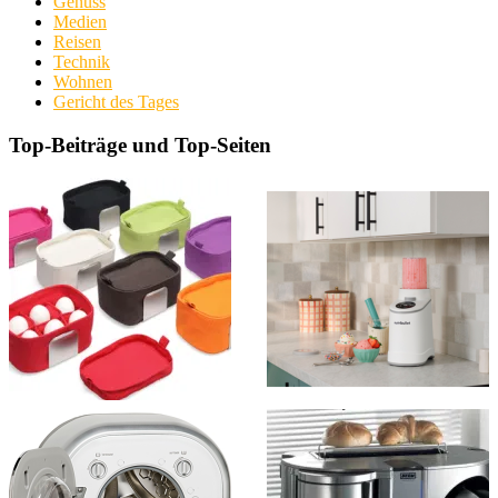
Genuss
Medien
Reisen
Technik
Wohnen
Gericht des Tages
Top-Beiträge und Top-Seiten