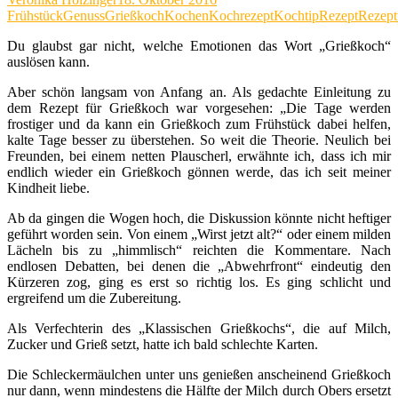
Frühstück
Genuss
Grießkoch
Kochen
Kochrezept
Kochtip
Rezept
Rezept
Du glaubst gar nicht, welche Emotionen das Wort „Grießkoch“
auslösen kann.
Aber schön langsam von Anfang an. Als gedachte Einleitung zu
dem Rezept für Grießkoch war vorgesehen: „Die Tage werden
frostiger und da kann ein Grießkoch zum Frühstück dabei helfen,
kalte Tage besser zu überstehen. So weit die Theorie. Neulich bei
Freunden, bei einem netten Plauscherl, erwähnte ich, dass ich mir
endlich wieder ein Grießkoch gönnen werde, das ich seit meiner
Kindheit liebe.
Ab da gingen die Wogen hoch, die Diskussion könnte nicht heftiger
geführt worden sein. Von einem „Wirst jetzt alt?“ oder einem milden
Lächeln bis zu „himmlisch“ reichten die Kommentare. Nach
endlosen Debatten, bei denen die „Abwehrfront“ eindeutig den
Kürzeren zog, ging es erst so richtig los. Es ging schlicht und
ergreifend um die Zubereitung.
Als Verfechterin des „Klassischen Grießkochs“, die auf Milch,
Zucker und Grieß setzt, hatte ich bald schlechte Karten.
Die Schleckermäulchen unter uns genießen anscheinend Grießkoch
nur dann, wenn mindestens die Hälfte der Milch durch Obers ersetzt