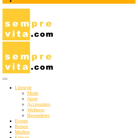
Impressum
Das Online-Magazin für Genießer mit aktivem Lebensstil
sempre-vita.com
Lifestyle
Mode
Sport
Accessoires
Wellness
Besonderes
Events
Reisen
Medien
Erlesen