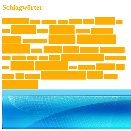
Schlagwörter
Familie
Ausstellung
Event
Design
Backen
Backrezept
Backtip
Film
Genuss
Freizeit
Jugendliche
Haushalt
Foto
Gadget
Kochen
Kochrezept
Kinder
Klassische Musik
Kochtip
Kultur
Kunst
Lifestyle
Live-Musik
Konzert
Niederösterreich
News
Museen
Musik
Natur
Mode
Oberösterreich
Rezept
Rezepttip
Technik
Test
Steiermark
Reise
Sport
Veranstaltung
Wien
Tipp
Wohnen
Theater
Touristik
Österreich