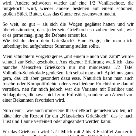
wird. Andere schwören wieder auf eine 1/2 Vanilleschote, die
mitgekocht wird, wieder andere bestehen auf einem schönen,
großen Stück Butter, dass das Ganze erst essenswert macht.
So weit, so gut – als sich die Wogen geglättet hatten und wir
übereinstimmten, dass jeder sein Grießkoch so zubereiten soll, wie
er es gerne mag, ging die Debatte erneut los.
Wie ißt du denn dein Grießkoch? Eine Frage, die man nicht
unbedingt bei aufgeheizter Stimmung stellen sollte.
Mein schüchtern vorgetragenes „mit einem Hauch von Zimt“ wurde
schnell zur Seite geschoben. Aus eigener Erfahrung weiß ich, dass
manche Menschen Grießkoch nur mit mindestens 1/2 Tafel
Vollmilch-Schokolade genießen. Ich selbst mag auch Apfelmus ganz
gern, das ich aber gesondert dazu esse. Natürlich kann man auch
frische oder Kompottfrüchte oder verschiedene Fruchtsirupe darauf
verteilen, neu für mich jedoch war die Variante mit Eierlikör und
Schlagobers, die zwar nicht zum Frühstück, sondern am Abend von
einer Bekannten favorisiert wird.
Nun denn – wie auch immer Sie Ihr Grießkoch genießen wollen, ich
hätte hier ein Rezept für ein „Klassisches Grießkoch“, das je nach
Lust und Laune verfeinert oder abgeändert werden kann:
Für das Grießkoch wird 1/2 l Milch mit 2 bis 3 Esslöffel Zucker in