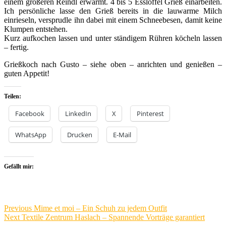
einem größeren Reindl erwärmt. 4 bis 5 Esslöffel Grieß einarbeiten.
Ich persönliche lasse den Grieß bereits in die lauwarme Milch
einrieseln, versprudle ihn dabei mit einem Schneebesen, damit keine
Klumpen entstehen.
Kurz aufkochen lassen und unter ständigem Rühren köcheln lassen
– fertig.
Grießkoch nach Gusto – siehe oben – anrichten und genießen –
guten Appetit!
Teilen:
Facebook
LinkedIn
X
Pinterest
WhatsApp
Drucken
E-Mail
Gefällt mir:
Beitragsnavigation
Previous
Previous
Mime et moi – Ein Schuh zu jedem Outfit
Next
post:
Next
Textile Zentrum Haslach – Spannende Vorträge garantiert
post: