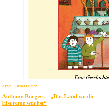
Aktuell
Artikel
Erlesen
Anthony Burgess – „Das Land wo die
Eiscreme wächst“