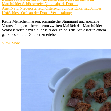
Marchfelder Schlösserreich
Nationalpark Donau-
Auen
Natur
Niederösterreich
Österreich
Schloss Eckartsau
Schloss
Hof
Schloss Orth an der Donau
Veranstaltung
Keine Menschenmassen, romantische Stimmung und spezielle
Veranstaltungen – bereits zum zweiten Mal lädt das Marchfelder
Schlösserreich dazu ein, abseits des Trubels die Schlösser in einem
ganz besonderen Zauber zu erleben.
Nachts
View More
im
Marchfelder
Schlösserreich
2026