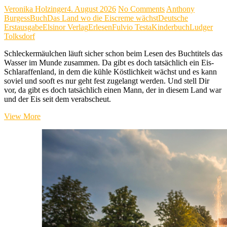
Veronika Holzinger
4. August 2026
No Comments
Anthony
Burgess
Buch
Das Land wo die Eiscreme wächst
Deutsche
Erstausgabe
Elsinor Verlag
Erlesen
Fulvio Testa
Kinderbuch
Ludger
Tolksdorf
Schleckermäulchen läuft sicher schon beim Lesen des Buchtitels das
Wasser im Munde zusammen. Da gibt es doch tatsächlich ein Eis-
Schlaraffenland, in dem die kühle Köstlichkeit wächst und es kann
soviel und sooft es nur geht fest zugelangt werden. Und stell Dir
vor, da gibt es doch tatsächlich einen Mann, der in diesem Land war
und der Eis seit dem verabscheut.
Anthony
View More
Burgess
–
„Das
Land
wo
die
Eiscreme
wächst“