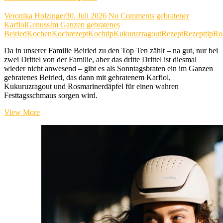
Veronika Holzinger
30. Juli 2026
No Comments
gebratener
Karfiol
Genuss
Im Ganzen gebratenes
Beiried
Kochen
Kochrezept
Kochtip
Kukuruzragout
Rezept
Rezepttip
Ro
Da in unserer Familie Beiried zu den Top Ten zählt – na gut, nur bei
zwei Drittel von der Familie, aber das dritte Drittel ist diesmal
wieder nicht anwesend – gibt es als Sonntagsbraten ein im Ganzen
gebratenes Beiried, das dann mit gebratenem Karfiol,
Kukuruzragout und Rosmarinerdäpfel für einen wahren
Festtagsschmaus sorgen wird.
Im
View More
Ganzen
gebratenes
Beiried,
Kukuruzragout,
gebratener
Karfiol
&
Rosmarinerdäpfel