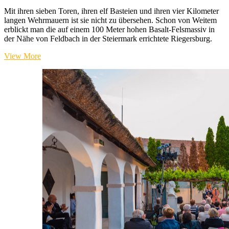
Mit ihren sieben Toren, ihren elf Basteien und ihren vier Kilometer
langen Wehrmauern ist sie nicht zu übersehen. Schon von Weitem
erblickt man die auf einem 100 Meter hohen Basalt-Felsmassiv in
der Nähe von Feldbach in der Steiermark errichtete Riegersburg.
Die
View More
Riegersburg
–
Zu
Besuch
auf
der
größten
Burg
der
Steiermark