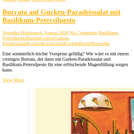
Burrata auf Gurken-Paradeissalat mit
Basilikum-Petersilpesto
Veronika Holzinger
4. August 2026
No Comments
Basilikum-
Petersilpesto
Burrata
Genuss
Gurken-
Paradeissalat
Kochen
Kochrezept
Kochtip
Rezept
Rezepttip
Eine sommerlich-leichte Vorspeise gefällig? Wie wäre es mit einem
cremigen Burrata, der dann mit Gurken-Paradeissalat und
Basilikum-Petersilpesto für eine erfrischende Magenfüllung sorgen
kann.
Burrata
View More
auf
Gurken-
Paradeissalat
mit
Basilikum-
Petersilpesto