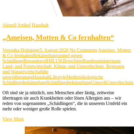
Aktuell
Artikel
Haushalt
„Ameisen, Motten & Co fernhalten“
Veronika Holzinger
5. August 2026
No Comments
Ameisen_Motten
& Co fernhalten
Bekämpfungsmittel gegen
Schädlinge
Besonderes
BMLUK
Broschüre
Bundesministeriums
Land- und Forstwirtschaft_Klima- und Umweltschutz_Regionen
und Wasserwirtschaft
die
umweltberatung
Haushalt
Lifestyle
Medien
ökologische
Schädlingsbekämpfung
Schädlingsbekämpfung
Umwelt
Umweltschutz
Oft sind sie ja nützlich, uns Menschen aber lästig, zeitweise
übertragen sie auch Krankheiten oder lösen Allergien aus – wir
reden von sogenannten „Schädlingen“, die in unserem Umfeld ein
mehr oder weniger große Rolle spielen.
„Ameisen,
View More
Motten
&