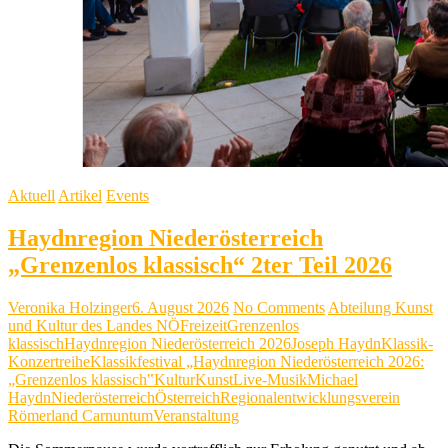
Aktuell
Artikel
Events
Haydnregion Niederösterreich
„Grenzenlos klassisch“ 2ter Teil 2026
Veronika Holzinger
6. August 2026
No Comments
Abteilung Kunst
und Kultur des Landes NÖ
Freizeit
Grenzenlos
klassisch
Haydnregion Niederösterreich 2026
Joseph Haydn
Klassik-
Konzertreihe
Klassikfestival „Haydnregion Niederösterreich 2026:
„Grenzenlos klassisch‟
Kultur
Kunst
Live-Musik
Michael
Haydn
Niederösterreich
Österreich
Regionalentwicklungsverein
Römerland Carnuntum
Veranstaltung