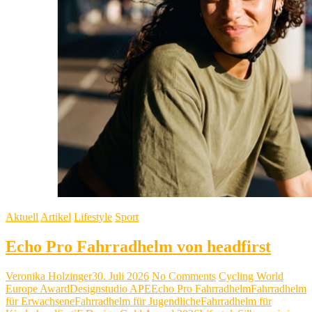
Aktuell
Artikel
Lifestyle
Sport
Echo Pro Fahrradhelm von headfirst
Veronika Holzinger
30. Juli 2026
No Comments
Cycling World
Europe Award
Designstudio APE
Echo Pro Fahrradhelm
Fahrradhelm
für Erwachsene
Fahrradhelm für Jugendliche
Fahrradhelm für