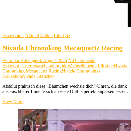
Accessoires
Aktuell
Artikel
Lifestyle
Nivada Chronoking Mecaquartz Racing
Veronika Holzinger
3. August 2026
No Comments
Accessories
Herrenarmbanduhr mit Wechsellünetten
Lifestyle
Nivada
Chronoking Mecaquartz Racing
Nivada Chronoking-
Kollektion
Nivada Grenchen
Absolut praktisch diese „Bäumchen wechsle dich“-Uhren, die dank
austauschbarer Lünette sich an viele Outfits perfekt anpassen lassen.
Nivada
View More
Chronoking
Mecaquartz
Racing