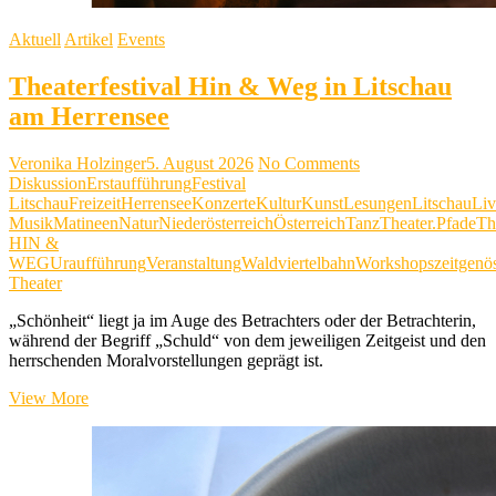
Aktuell
Artikel
Events
Theaterfestival Hin & Weg in Litschau
am Herrensee
Veronika Holzinger
5. August 2026
No Comments
Diskussion
Erstaufführung
Festival
Litschau
Freizeit
Herrensee
Konzerte
Kultur
Kunst
Lesungen
Litschau
Liv
Musik
Matineen
Natur
Niederösterreich
Österreich
Tanz
Theater.Pfade
Th
HIN &
WEG
Uraufführung
Veranstaltung
Waldviertelbahn
Workshops
zeitgenö
Theater
„Schönheit“ liegt ja im Auge des Betrachters oder der Betrachterin,
während der Begriff „Schuld“ von dem jeweiligen Zeitgeist und den
herrschenden Moralvorstellungen geprägt ist.
Theaterfestival
View More
Hin
&
Weg
in