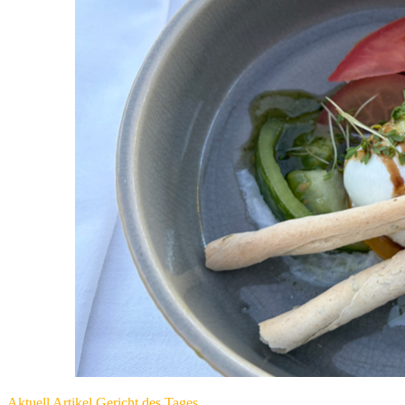
Litschau
am
Herrensee
Aktuell
Artikel
Gericht des Tages