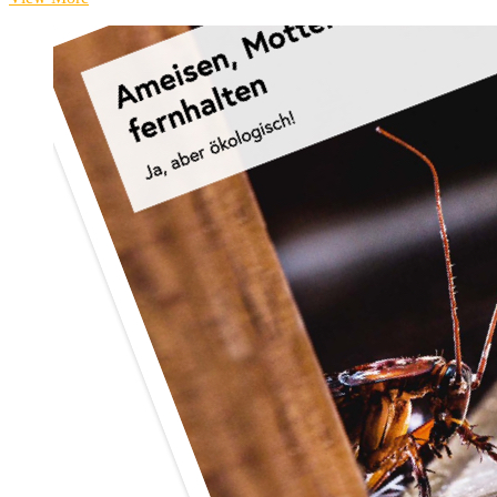
mit
Gemüse-
Feta-
Fülle,
Paradeissauce
&
Kräuterrahm