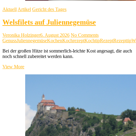
Aktuell
Artikel
Gericht des Tages
Welsfilets auf Juliennegemüse
Veronika Holzinger
6. August 2026
No Comments
Genuss
Juliennegemüse
Kochen
Kochrezept
Kochtip
Rezept
Rezepttip
We
Bei der großen Hitze ist sommerlich-leichte Kost angesagt, die auch
noch schnell zubereitet werden kann.
Welsfilets
View More
auf
Juliennegemüse