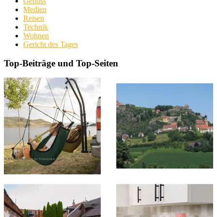
Genuss
Medien
Reisen
Technik
Wohnen
Gericht des Tages
Top-Beiträge und Top-Seiten