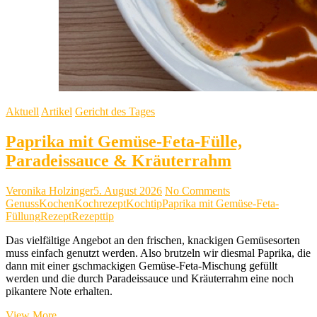
Aktuell
Artikel
Gericht des Tages
Paprika mit Gemüse-Feta-Fülle,
Paradeissauce & Kräuterrahm
Veronika Holzinger
5. August 2026
No Comments
Genuss
Kochen
Kochrezept
Kochtip
Paprika mit Gemüse-Feta-
Füllung
Rezept
Rezepttip
Das vielfältige Angebot an den frischen, knackigen Gemüsesorten
muss einfach genutzt werden. Also brutzeln wir diesmal Paprika, die
dann mit einer gschmackigen Gemüse-Feta-Mischung gefüllt
werden und die durch Paradeissauce und Kräuterrahm eine noch
pikantere Note erhalten.
Paprika
View More