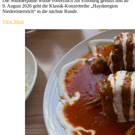
Die Sommerpause wurde vortrefflich zur Erholung genutzt und ab
9. August 2026 geht die Klassik-Konzertreihe „Haydnregion
Niederösterreich“ in die nächste Runde.
Haydnregion
View More
Niederösterreich
„Grenzenlos
klassisch“
2ter
Teil
2026