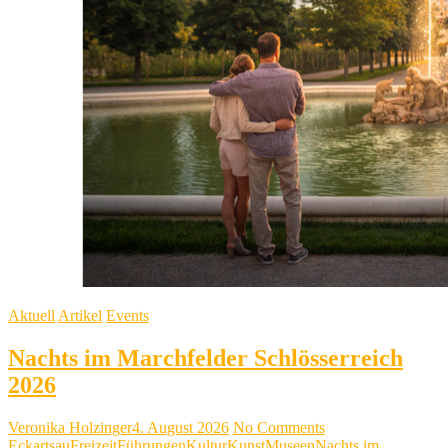
Aktuell
Artikel
Events
Nachts im Marchfelder Schlösserreich
2026
Veronika Holzinger
4. August 2026
No Comments
Eckartsau
Freizeit
Führungen
Kultur
Kunst
Museen
Nachts im