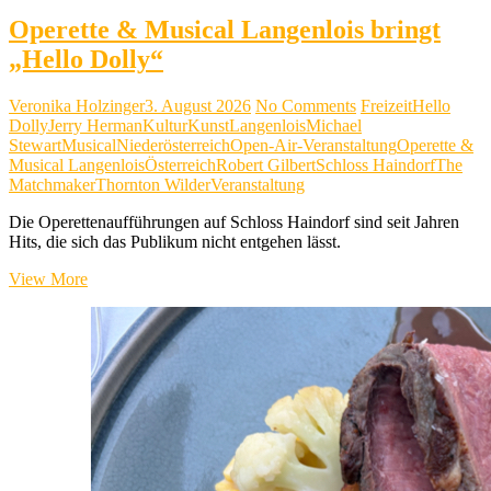
Operette & Musical Langenlois bringt
„Hello Dolly“
Veronika Holzinger
3. August 2026
No Comments
Freizeit
Hello
Dolly
Jerry Herman
Kultur
Kunst
Langenlois
Michael
Stewart
Musical
Niederösterreich
Open-Air-Veranstaltung
Operette &
Musical Langenlois
Österreich
Robert Gilbert
Schloss Haindorf
The
Matchmaker
Thornton Wilder
Veranstaltung
Die Operettenaufführungen auf Schloss Haindorf sind seit Jahren
Hits, die sich das Publikum nicht entgehen lässt.
Operette
View More
&
Musical
Langenlois
bringt
„Hello
Dolly“