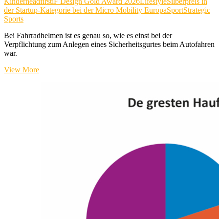
Kinder
headfirst
iF Design Gold Award 2026
Lifestyle
Silberpreis in
der Startup-Kategorie bei der Micro Mobility Europa
Sport
Strategic
Sports
Bei Fahrradhelmen ist es genau so, wie es einst bei der
Verpflichtung zum Anlegen eines Sicherheitsgurtes beim Autofahren
war.
Echo
View More
Pro
Fahrradhelm
von
headfirst