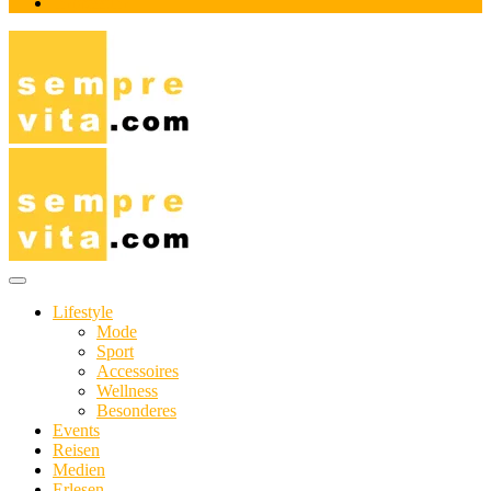
Impressum
Das Online-Magazin für Genießer mit aktivem Lebensstil
sempre-vita.com
Lifestyle
Mode
Sport
Accessoires
Wellness
Besonderes
Events
Reisen
Medien
Erlesen