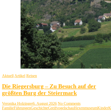
Aktuell
Artikel
Reisen
Die Riegersburg – Zu Besuch auf der
größten Burg der Steiermark
Veronika Holzinger
6. August 2026
No Comments
Familie
Führungen
Geschichte
Greifvogelschau
Hexenmuseum
Kinder
K