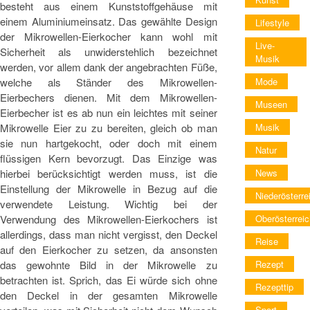
besteht aus einem Kunststoffgehäuse mit
einem Aluminiumeinsatz. Das gewählte Design
Lifestyle
der Mikrowellen-Eierkocher kann wohl mit
Live-
Sicherheit als unwiderstehlich bezeichnet
Musik
werden, vor allem dank der angebrachten Füße,
welche als Ständer des Mikrowellen-
Mode
Eierbechers dienen. Mit dem Mikrowellen-
Museen
Eierbecher ist es ab nun ein leichtes mit seiner
Mikrowelle Eier zu zu bereiten, gleich ob man
Musik
sie nun hartgekocht, oder doch mit einem
Natur
flüssigen Kern bevorzugt. Das Einzige was
hierbei berücksichtigt werden muss, ist die
News
Einstellung der Mikrowelle in Bezug auf die
Niederösterre
verwendete Leistung. Wichtig bei der
Verwendung des Mikrowellen-Eierkochers ist
Oberösterreic
allerdings, dass man nicht vergisst, den Deckel
Reise
auf den Eierkocher zu setzen, da ansonsten
das gewohnte Bild in der Mikrowelle zu
Rezept
betrachten ist. Sprich, das Ei würde sich ohne
Rezepttip
den Deckel in der gesamten Mikrowelle
Sport