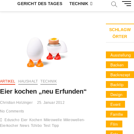
M
GERICHT DES TAGES
TECHNIK
e
n
u
B
SCHLAGW
u
ÖRTER
t
t
Ausstellung
o
n
Backen
Backrezept
ARTIKEL
HAUSHALT
TECHNIK
Backtip
Eier kochen „neu Erfunden“
Design
Christian Holzinger
25. Januar 2012
Event
No Comments
Familie
Eduscho
Eier
Kochen
Mikrowelle
Mikrowellen-
Film
Eierkocher
News
Tchibo
Test
Tipp
Foto