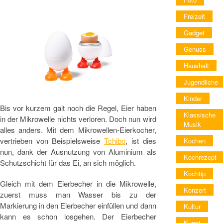
Freizeit
Gadget
Genuss
Haushalt
Jugendliche
Kinder
Bis vor kurzem galt noch die Regel, Eier haben
Klassische
in der Mikrowelle nichts verloren. Doch nun wird
Musik
alles anders. Mit dem Mikrowellen-Eierkocher,
vertrieben von Beispielsweise
Tchibo
, ist dies
Kochen
nun, dank der Ausnutzung von Aluminium als
Kochrezept
Schutzschicht für das Ei, an sich möglich.
Kochtip
Gleich mit dem Eierbecher in die Mikrowelle,
Konzert
zuerst muss man Wasser bis zu der
Markierung in den Eierbecher einfüllen und dann
Kultur
kann es schon losgehen. Der Eierbecher
Kunst