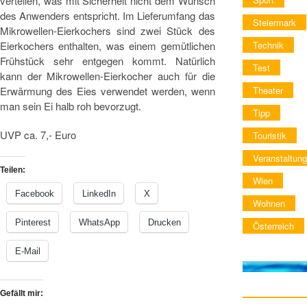
verteilen, was mit Sicherheit nicht dem Wunsch
des Anwenders entspricht. Im Lieferumfang das
Steiermark
Mikrowellen-Eierkochers sind zwei Stück des
Eierkochers enthalten, was einem gemütlichen
Technik
Frühstück sehr entgegen kommt. Natürlich
Test
kann der Mikrowellen-Eierkocher auch für die
Erwärmung des Eies verwendet werden, wenn
Theater
man sein Ei halb roh bevorzugt.
Tipp
UVP ca. 7,- Euro
Touristik
Veranstaltung
Teilen:
Wien
Facebook
LinkedIn
X
Wohnen
Pinterest
WhatsApp
Drucken
Österreich
E-Mail
Gefällt mir: