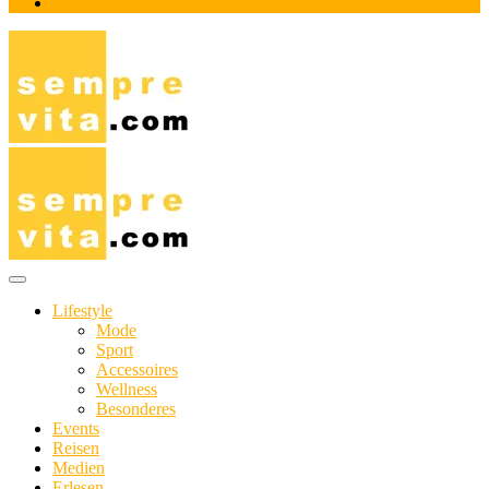
Impressum
Das Online-Magazin für Genießer mit aktivem Lebensstil
sempre-vita.com
Lifestyle
Mode
Sport
Accessoires
Wellness
Besonderes
Events
Reisen
Medien
Erlesen