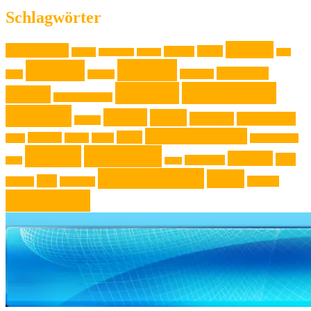
Schlagwörter
Familie
Ausstellung
Event
Design
Backen
Backrezept
Backtip
Film
Genuss
Freizeit
Jugendliche
Haushalt
Foto
Gadget
Kochen
Kochrezept
Kinder
Klassische Musik
Kochtip
Kultur
Kunst
Lifestyle
Live-Musik
Konzert
Niederösterreich
News
Museen
Musik
Natur
Mode
Oberösterreich
Rezept
Rezepttip
Technik
Test
Steiermark
Reise
Sport
Veranstaltung
Wien
Tipp
Wohnen
Theater
Touristik
Österreich