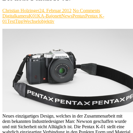
Christian Holzinger
24. Februar 2012
No Comments
Digitalkamera
K01
KA-Bajonett
News
Pentax
Pentax K-
01
Test
Tipp
Wechselobjektiv
Neues einzigartiges Design, welches in der Zusammenarbeit mit
dem bekannten Industriedesigner Marc Newson geschaffen wurde
und mit Sicherheit nicht Alltäglich ist. Die Pentax K-01 stellt eine
wahrlich einzigartige Verbindung in den Punkten Form und Material