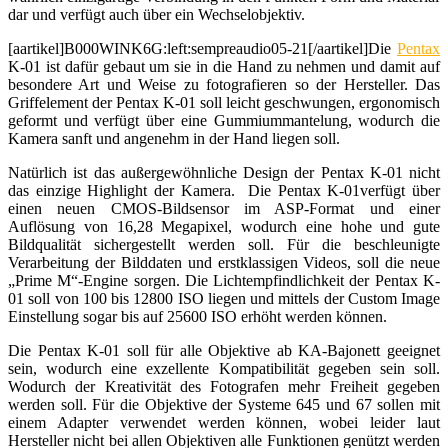
dar und verfügt auch über ein Wechselobjektiv.
[aartikel]B000WINK6G:left:sempreaudio05-21[/aartikel]Die
Pentax
K-01 ist dafür gebaut um sie in die Hand zu nehmen und damit auf
besondere Art und Weise zu fotografieren so der Hersteller. Das
Griffelement der Pentax K-01 soll leicht geschwungen, ergonomisch
geformt und verfügt über eine Gummiummantelung, wodurch die
Kamera sanft und angenehm in der Hand liegen soll.
Natürlich ist das außergewöhnliche Design der Pentax K-01 nicht
das einzige Highlight der Kamera. Die Pentax K-01verfügt über
einen neuen CMOS-Bildsensor im ASP-Format und einer
Auflösung von 16,28 Megapixel, wodurch eine hohe und gute
Bildqualität sichergestellt werden soll. Für die beschleunigte
Verarbeitung der Bilddaten und erstklassigen Videos, soll die neue
„Prime M“-Engine sorgen. Die Lichtempfindlichkeit der Pentax K-
01 soll von 100 bis 12800 ISO liegen und mittels der Custom Image
Einstellung sogar bis auf 25600 ISO erhöht werden können.
Die Pentax K-01 soll für alle Objektive ab KA-Bajonett geeignet
sein, wodurch eine exzellente Kompatibilität gegeben sein soll.
Wodurch der Kreativität des Fotografen mehr Freiheit gegeben
werden soll. Für die Objektive der Systeme 645 und 67 sollen mit
einem Adapter verwendet werden können, wobei leider laut
Hersteller nicht bei allen Objektiven alle Funktionen genützt werden