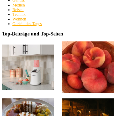
Genuss
Medien
Reisen
Technik
Wohnen
Gericht des Tages
Top-Beiträge und Top-Seiten