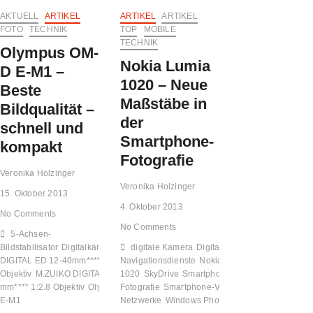
AKTUELL
ARTIKEL
ARTIKEL
ARTIKEL
FOTO
TECHNIK
TOP
MOBILE
TECHNIK
Olympus OM-
Nokia Lumia
D E-M1 –
1020 – Neue
Beste
Maßstäbe in
Bildqualität –
der
schnell und
Smartphone-
kompakt
Fotografie
Veronika Holzinger
Veronika Holzinger
15. Oktober 2013
4. Oktober 2013
No Comments
No Comments
5-Achsen-
Bildstabilisator
Digitalkamera
M.ZUIKO
digitale Kamera
Digitalkamera
HERE
DIGITAL ED 12-40mm**** 1:2.8
Navigationsdienste
Nokia Lumia
Objektiv
M.ZUIKO DIGITAL ED 40-150
1020
SkyDrive
Smartphone
Smartphone-
mm**** 1:2.8 Objektiv
Olympus OM-D
Fotografie
Smartphone-Video
soziale
E-M1
Netzwerke
Windows Phone