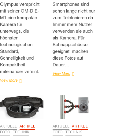
Olympus verspricht
Smartphones sind
mit seiner OM-D E-
schon lange nicht nur
M1 eine kompakte
zum Telefonieren da.
Kamera für
Immer mehr Nutzer
unterwegs, die
verwenden sie auch
höchsten
als Kamera. Für
technologischen
Schnappschüsse
Standard,
geeignet, machen
Schnelligkeit und
diese Fotos auf
Kompaktheit
Dauer…
miteinander vereint.
Nokia
View More
Lumia
Olympus
View More
1020
OM-
–
D
Neue
E-
Maßstäbe
M1
in
–
der
Beste
Smartphone-
Bildqualität
Fotografie
–
AKTUELL
ARTIKEL
AKTUELL
ARTIKEL
schnell
FOTO
TECHNIK
FOTO
TECHNIK
und