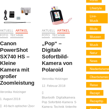
–
T3
Action
–
Lifestyle
Cam
Mehr
mit
Live-
Leistung
integriertem
Musik
–
Gimbal
höhere
Mode
Bildqualität
AKTUELL
ARTIKEL
AKTUELL
ARTIKEL
FOTO
TECHNIK
FOTO
TECHNIK
Museen
Canon
„Pop“ –
Musik
PowerShot
Digitale
Natur
SX740 HS –
Sofortbild-
News
Kleine
Kamera von
Niederösterre
Kamera mit
Polaroid
großer
Oberösterreic
Veronika Holzinger
Zoomleistung
Reise
12. Februar 2018
Veronika Holzinger
Rezept
Bluetooth
Digitalkamera
Foto
Polariod
1. August 2018
Rezepttip
Pop Sofortbild-Kamera
Sofortbild-
40-fach optischer Zoom
4K Ultra
Kamera
Technik
tintenfreie ZINK Zero-
Sport