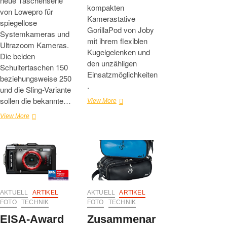
neue Taschenserie
kompakten
von Lowepro für
Kamerastative
spiegellose
GorillaPod von Joby
Systemkameras und
mit ihrem flexiblen
Ultrazoom Kameras.
Kugelgelenken und
Die beiden
den unzähligen
Schultertaschen 150
Einsatzmöglichkeiten
beziehungsweise 250
.
und die Sling-Variante
sollen die bekannte…
Meet
View More
the
Neue
View More
minis
kompakte
lautet
Taschen
das
für
Moto
spiegellose
von
Systemkameras
Joby
und
bei
Ultrazoom-
den
Kameras
neuen
AKTUELL
ARTIKEL
AKTUELL
ARTIKEL
von
GorillaPod-
FOTO
TECHNIK
FOTO
TECHNIK
Lowepro
Stativen
EISA-Award
Zusammenar
im