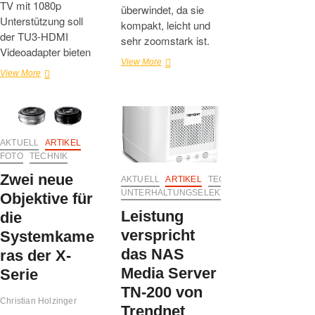
TV mit 1080p
überwindet, da sie
Unterstützung soll
kompakt, leicht und
der TU3-HDMI
sehr zoomstark ist.
Videoadapter bieten
Die
View More
Der
View More
Cyber-
TU3-
shot
HDMI
DSC-
Adapter
HX50
von
von
Trendnet
Sony
AKTUELL
ARTIKEL
FOTO
TECHNIK
Zwei neue
AKTUELL
ARTIKEL
TECHNIK
UNTERHALTUNGSELEKTRONIK
Objektive für
Leistung
die
verspricht
Systemkame
das NAS
ras der X-
Media Server
Serie
TN-200 von
Christian Holzinger
Trendnet