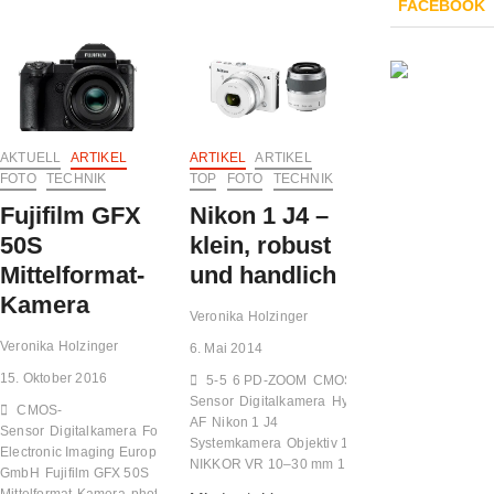
FACEBOOK
PowerShot
SX740
HS
–
Kleine
Kamera
mit
großer
AKTUELL
ARTIKEL
ARTIKEL
ARTIKEL
Zoomleistung
FOTO
TECHNIK
TOP
FOTO
TECHNIK
Fujifilm GFX
Nikon 1 J4 –
50S
klein, robust
Mittelformat-
und handlich
Kamera
Veronika Holzinger
Veronika Holzinger
6. Mai 2014
15. Oktober 2016
5-5
6 PD-ZOOM
CMOS-
Sensor
Digitalkamera
Hybrid-
CMOS-
AF
Nikon 1 J4
Sensor
Digitalkamera
Foto
Fujifilm
Systemkamera
Objektiv 1
Electronic Imaging Europe
NIKKOR VR 10–30 mm 1:3
GmbH
Fujifilm GFX 50S