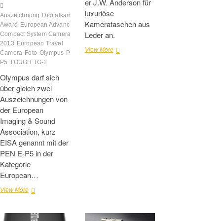
er J.W. Anderson für
luxuriöse
Auszeichnung
Digitalkamera
EISA
Kamerataschen aus
Award
European Advanced
Leder an.
Compact System Camera 2013-
2013
European Travel
Zusammenarbeit
View More
Camera
Foto
Olympus
PEN E-
von
P5
TOUGH TG-2
Nikon
Olympus darf sich
mit
dem
über gleich zwei
Modedesigner
Auszeichnungen von
J.W.
der European
Anderson
Imaging & Sound
Association, kurz
EISA genannt mit der
PEN E-P5 in der
Kategorie
European…
EISA-
View More
Award
Auszeichnung
für