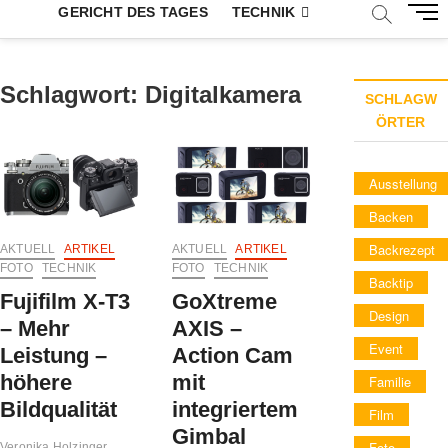
M
GERICHT DES TAGES
TECHNIK
e
n
u
Schlagwort:
Digitalkamera
B
SCHLAGW
u
ÖRTER
t
t
Ausstellung
o
n
Backen
Backrezept
AKTUELL
ARTIKEL
AKTUELL
ARTIKEL
FOTO
TECHNIK
FOTO
TECHNIK
Backtip
Fujifilm X-T3
GoXtreme
Design
– Mehr
AXIS –
Event
Leistung –
Action Cam
höhere
mit
Familie
Bildqualität
integriertem
Film
Gimbal
Foto
Veronika Holzinger