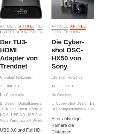
die
Olympus
PEN
E-
P5
AKTUELL
ARTIKEL
TECHNIK
AKTUELL
ARTIKEL
und
UNTERHALTUNGSELEKTRONIK
FOTO
TECHNIK
TOUGH
TG-
Der TU3-
Die Cyber-
2
HDMI
shot DSC-
in
den
Adapter von
HX50 von
Kategorien
Trendnet
Sony
Advanced
Compact
Christian Holzinger
Christian Holzinger
System
Camera
21. Juli 2013
14. Juli 2013
und
Travel
No Comments
No Comments
Camera.
Design
Digitalkamera
Familie
Cyber-Shot
Foto
Full-HD
Design
HDMI-Port
Digitalkamera
HDMIfähiger HD-
DSC-HX50
TV
Kultur
Kunst
Mode
Monitor
HD
Natur
Kompaktkamera
News
Projektor
Kultur
Test
Kunst
Tipp
TRENDnet
News
Sony
TU
T
HDMI
USB 3.0
USB-Port
Videoadapter
Windows 7
Windows 8
Windows
Eine vielseitige
Vista
Windows XP
Windows-PC
Kamera die
UBS 3.0 und Full HD-
Distanzen