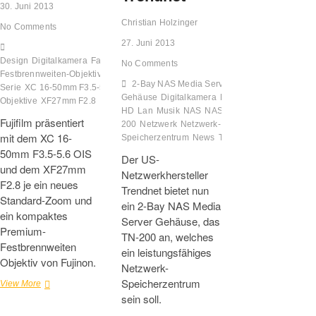
30. Juni 2013
Christian Holzinger
No Comments
27. Juni 2013
Design
Digitalkamera
Familie
Foto
Fujifilm
Fujinon
News
Premium-
No Comments
Festbrennweiten-Objektiv
Standard-Zoom-objektiv
Test
Tipp
X-
2-Bay NAS Media Server
Serie
XC 16-50mm F3.5-5.6 OIS
XC-Objektive
XF-
Gehäuse
Digitalkamera
Familie
Foto
Full-
Objektive
XF27mm F2.8
HD
Lan
Musik
NAS
NAS Media Server TN-
Fujifilm präsentiert
200
Netzwerk
Netzwerk-
mit dem XC 16-
Speicherzentrum
News
Test
Tipp
TRENDnet
W
50mm F3.5-5.6 OIS
Der US-
und dem XF27mm
Netzwerkhersteller
F2.8 je ein neues
Trendnet bietet nun
Standard-Zoom und
ein 2-Bay NAS Media
ein kompaktes
Server Gehäuse, das
Premium-
TN-200 an, welches
Festbrennweiten
ein leistungsfähiges
Objektiv von Fujinon.
Netzwerk-
Speicherzentrum
Zwei
View More
neue
sein soll.
Objektive