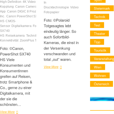
High Definition
4K Videos
Bluetooth®-
In
Kopplung
Canon Camera Connect
Drucktechnologie
Video
WLAN
ZINK-
Steiermark
App
Canon DIGIC 8 Prozessor
Canon
Fotopapier
Technik
Inc.
Canon PowerShot SX740
Foto: ©Polaroid
HS
CMOS-
Test
Totgesagtes lebt
Sensor
Digitalkamera
Foto
PowerShot
eindeutig länger. So
SX740
Theater
HS
Reisekamera
Technik
WLAN-
auch Sofortbild-
Konnektivität
ZoomPlus Technologie
Tipp
Kameras, die einst in
der Versenkung
Foto: ©Canon,
Touristik
verschwanden und
PowerShot SX740
Veranstaltung
total „out“ waren.
HS Viele
Konsumenten und
Wien
„Pop“
View More
Konsumentinnen
–
Wohnen
greifen auf Reisen,
Digitale
Sofortbild-
trotz Smartphone &
Österreich
Kamera
Co., gerne zu einer
von
Digitalkamera, mit
Polaroid
der sie die
schönsten…
Canon
View More