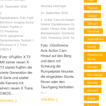
Veronika Holzinger
26. September 2018
Freizeit
24. September 2018
Gadget
Digitalkamera
Foto
Fujifilm
Action Cam mit integriertem
Electronic Imaging Europe
Genuss
Gimbal
Digitalkamera
Easypix®
GmbH
Fujifilm X-
GmbH
Filmen
Foto
Gimbal-
Haushalt
T3
Photokina
Bildstabilisator
GoXtreme
GoXtreme
2018
spiegellose
AXIS
Photokina 2018
Technik
Jugendliche
Systemkamera
Technik
X
Foto: ©GoXtreme
Prozessor 4
X Trans
Kinder
CMOS 4
Axis Action Cam
Klassische
Hinauf auf den Berg
Foto: ©Fujifilm X-T3
Musik
und dann mit
Mit seiner neuen X-
Schwung die
T3 startet Fujifilm die
Kochen
Rumpelpiste hinunter,
vierte Generation der
Kochrezept
die eingeübten Stunts
X Serie und stattet
filmen oder den
die Kamera mit
Kochtip
Tauchgang festhalten
einem neuen X Trans
Konzert
–…
CMOS…
Kultur
GoXtreme
View More
Fujifilm
View More
AXIS
X-
Kunst