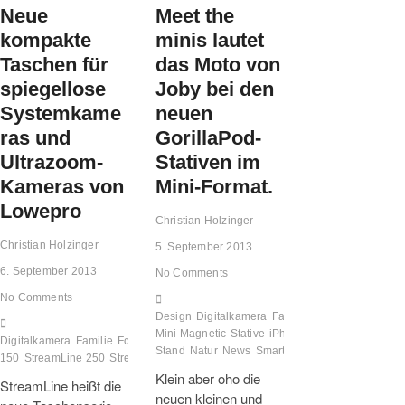
kompakt
Neue
Meet the
kompakte
minis lautet
Taschen für
das Moto von
spiegellose
Joby bei den
Systemkame
neuen
ras und
GorillaPod-
Ultrazoom-
Stativen im
Kameras von
Mini-Format.
Lowepro
Christian Holzinger
Christian Holzinger
5. September 2013
6. September 2013
No Comments
No Comments
Design
Digitalkamera
Familie
Foto
GorillaPod
Mini Magnetic-Stative
iPhone
Joby
Kunst
MPod 
Digitalkamera
Familie
Foto
Fototasche
Lowepro
News
StreamLine
Stand
Natur
News
Smartphone
Test
Tipp
150
StreamLine 250
StreamLine Sling-Variante
Test
Tipp
Klein aber oho die
StreamLine heißt die
neuen kleinen und