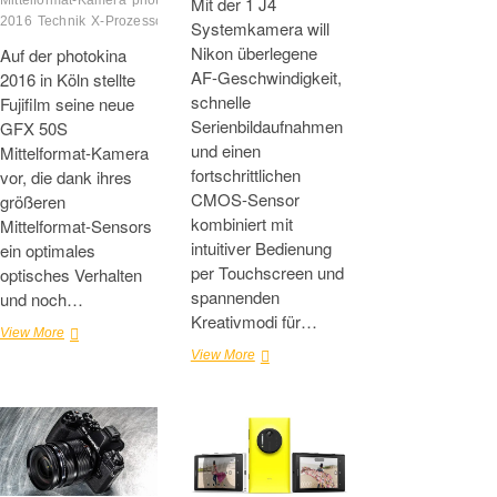
Mittelformat-Kamera
photokina
Mit der 1 J4
2016
Technik
X-Prozessor Pro
Systemkamera will
Nikon überlegene
Auf der photokina
AF-Geschwindigkeit,
2016 in Köln stellte
schnelle
Fujifilm seine neue
Serienbildaufnahmen
GFX 50S
und einen
Mittelformat-Kamera
fortschrittlichen
vor, die dank ihres
CMOS-Sensor
größeren
kombiniert mit
Mittelformat-Sensors
intuitiver Bedienung
ein optimales
per Touchscreen und
optisches Verhalten
spannenden
und noch…
Kreativmodi für…
Fujifilm
View More
GFX
Nikon
View More
50S
1
Mittelformat-
J4
Kamera
–
klein,
robust
und
handlich