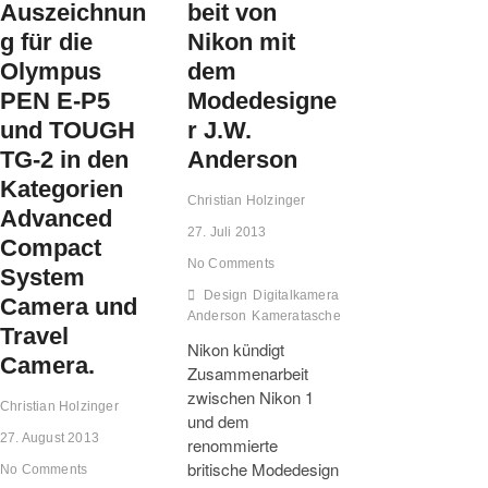
Mini-
Auszeichnun
beit von
Format.
g für die
Nikon mit
Olympus
dem
PEN E-P5
Modedesigne
und TOUGH
r J.W.
TG-2 in den
Anderson
Kategorien
Christian Holzinger
Advanced
27. Juli 2013
Compact
No Comments
System
Design
Digitalkamera
Foto
J.W. Anderson
Jo
Camera und
Anderson
Kameratasche
Kultur
Kunst
Mode
Ne
Travel
Nikon kündigt
Camera.
Zusammenarbeit
zwischen Nikon 1
Christian Holzinger
und dem
27. August 2013
renommierte
britische Modedesign
No Comments