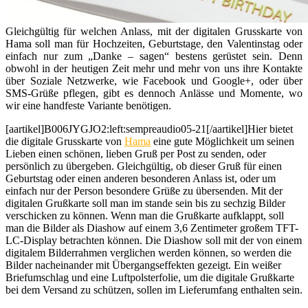
Gleichgültig für welchen Anlass, mit der digitalen Grusskarte von
Hama soll man für Hochzeiten, Geburtstage, den Valentinstag oder
einfach nur zum „Danke – sagen“ bestens gerüstet sein. Denn
obwohl in der heutigen Zeit mehr und mehr von uns ihre Kontakte
über Soziale Netzwerke, wie Facebook und Google+, oder über
SMS-Grüße pflegen, gibt es dennoch Anlässe und Momente, wo
wir eine handfeste Variante benötigen.
[aartikel]B006JYGJO2:left:sempreaudio05-21[/aartikel]Hier bietet
die digitale Grusskarte von
Hama
eine gute Möglichkeit um seinen
Lieben einen schönen, lieben Gruß per Post zu senden, oder
persönlich zu übergeben. Gleichgültig, ob dieser Gruß für einen
Geburtstag oder einen anderen besonderen Anlass ist, oder um
einfach nur der Person besondere Grüße zu übersenden. Mit der
digitalen Grußkarte soll man im stande sein bis zu sechzig Bilder
verschicken zu können. Wenn man die Grußkarte aufklappt, soll
man die Bilder als Diashow auf einem 3,6 Zentimeter großem TFT-
LC-Display betrachten können. Die Diashow soll mit der von einem
digitalem Bilderrahmen verglichen werden können, so werden die
Bilder nacheinander mit Übergangseffekten gezeigt. Ein weißer
Briefumschlag und eine Luftpolsterfolie, um die digitale Grußkarte
bei dem Versand zu schützen, sollen im Lieferumfang enthalten sein.