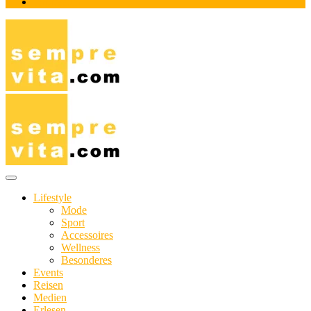
Impressum
Das Online-Magazin für Genießer mit aktivem Lebensstil
sempre-vita.com
Lifestyle
Mode
Sport
Accessoires
Wellness
Besonderes
Events
Reisen
Medien
Erlesen