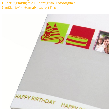
Bilder
Digital
digitale Bilder
digitale Fotos
digitale
Grußkarte
Foto
Hama
News
Test
Tipp