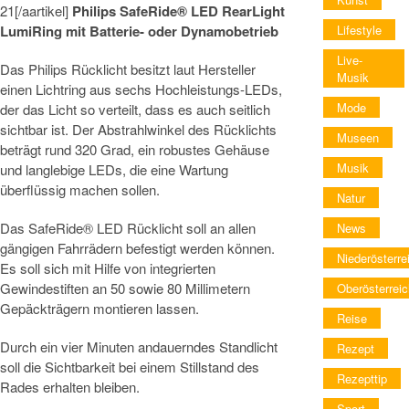
21[/aartikel]
Philips SafeRide® LED RearLight
LumiRing mit Batterie- oder Dynamobetrieb
Lifestyle
Live-
Das Philips Rücklicht besitzt laut Hersteller
Musik
einen Lichtring aus sechs Hochleistungs-LEDs,
Mode
der das Licht so verteilt, dass es auch seitlich
sichtbar ist. Der Abstrahlwinkel des Rücklichts
Museen
beträgt rund 320 Grad, ein robustes Gehäuse
Musik
und langlebige LEDs, die eine Wartung
überflüssig machen sollen.
Natur
Das SafeRide® LED Rücklicht soll an allen
News
gängigen Fahrrädern befestigt werden können.
Niederösterre
Es soll sich mit Hilfe von integrierten
Gewindestiften an 50 sowie 80 Millimetern
Oberösterreic
Gepäckträgern montieren lassen.
Reise
Durch ein vier Minuten andauerndes Standlicht
Rezept
soll die Sichtbarkeit bei einem Stillstand des
Rezepttip
Rades erhalten bleiben.
Sport