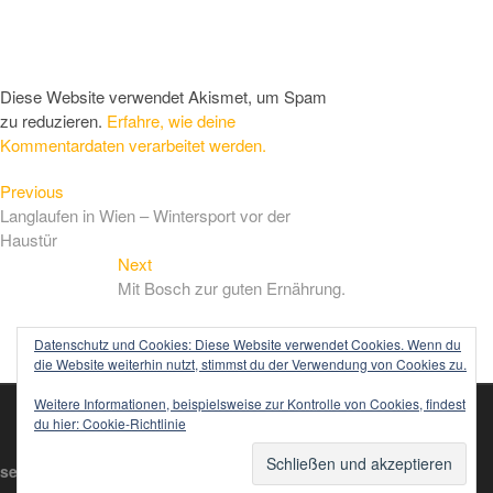
Diese Website verwendet Akismet, um Spam
zu reduzieren.
Erfahre, wie deine
Kommentardaten verarbeitet werden.
Previous
Beitragsnavigation
Previous
post:
Langlaufen in Wien – Wintersport vor der
Haustür
Next
Next
post:
Mit Bosch zur guten Ernährung.
Datenschutz und Cookies: Diese Website verwendet Cookies. Wenn du
die Website weiterhin nutzt, stimmst du der Verwendung von Cookies zu.
Weitere Informationen, beispielsweise zur Kontrolle von Cookies, findest
du hier:
Cookie-Richtlinie
Impressum
Startseite
Datenschutzerklärung
TOP
sempre-vita.com
WordPress
| Designed by:
Theme Freesia
© 2020