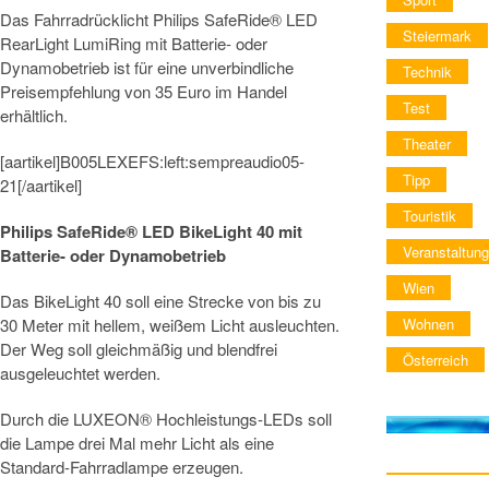
Das Fahrradrücklicht Philips SafeRide® LED
Steiermark
RearLight LumiRing mit Batterie- oder
Dynamobetrieb ist für eine unverbindliche
Technik
Preisempfehlung von 35 Euro im Handel
Test
erhältlich.
Theater
[aartikel]B005LEXEFS:left:sempreaudio05-
Tipp
21[/aartikel]
Touristik
Philips SafeRide® LED BikeLight 40 mit
Veranstaltung
Batterie- oder Dynamobetrieb
Wien
Das BikeLight 40 soll eine Strecke von bis zu
30 Meter mit hellem, weißem Licht ausleuchten.
Wohnen
Der Weg soll gleichmäßig und blendfrei
Österreich
ausgeleuchtet werden.
Durch die LUXEON® Hochleistungs-LEDs soll
die Lampe drei Mal mehr Licht als eine
Standard-Fahrradlampe erzeugen.