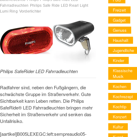
Fahrradleuchten
Philips Safe Ride LED Rearl Light
Freizeit
Lumi Ring
Vorderlichter
Gadget
Genuss
Haushalt
Jugendliche
Kinder
Klassische
Philips SafeRider LED Fahrradleuchten
Musik
Kochen
Radfahrer sind, neben den Fußgängern, die
schwächste Gruppe im Straßenverkehr. Gute
Kochrezept
Sichtbarkeit kann Leben retten. Die Philips
Kochtip
SafeRide® LED Fahrradleuchten bringen mehr
Sicherheit im Straßenverkehr und senken das
Konzert
Unfallrisiko.
Kultur
[aartikel]B005LEXEGC:left:sempreaudio05-
Kunst