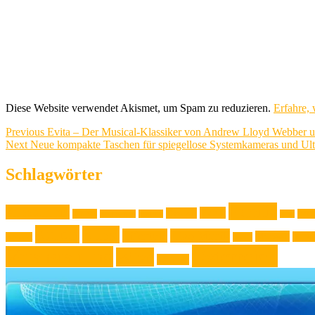
Diese Website verwendet Akismet, um Spam zu reduzieren.
Erfahre,
Beitragsnavigation
Previous
Previous
Evita – Der Musical-Klassiker von Andrew Lloyd Webber u
Next
post:
Next
Neue kompakte Taschen für spiegellose Systemkameras und U
post:
Schlagwörter
Familie
Ausstellung
Event
Design
Backen
Foto
Backrezept
Backtip
Film
Kultur
Kunst
Lifestyle
Live-Musik
Museen
Musi
Konzert
Mode
Österreich
Veranstaltung
Wien
Wohnen