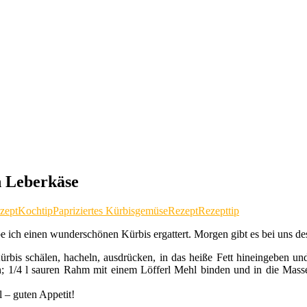
n Leberkäse
zept
Kochtip
Papriziertes Kürbisgemüse
Rezept
Rezepttip
 ich einen wunderschönen Kürbis ergattert. Morgen gibt es bei uns de
ürbis schälen, hacheln, ausdrücken, in das heiße Fett hineingeben und
; 1/4 l sauren Rahm mit einem Löfferl Mehl binden und in die Masse 
l – guten Appetit!