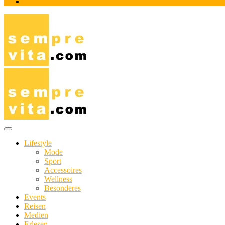
Impressum
Das Online-Magazin für Genießer mit aktivem Lebensstil
sempre-vita.com
Lifestyle
Mode
Sport
Accessoires
Wellness
Besonderes
Events
Reisen
Medien
Erlesen