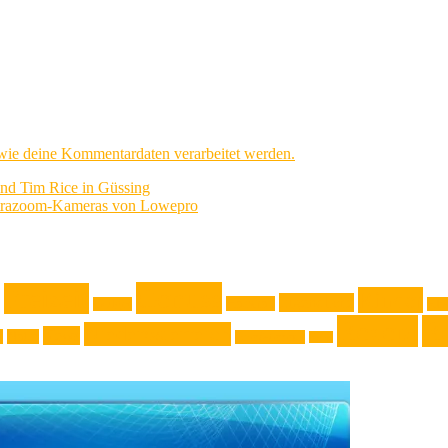
 wie deine Kommentardaten verarbeitet werden.
nd Tim Rice in Güssing
ltrazoom-Kameras von Lowepro
Genuss
Freizeit
Kinder
Jugendliche
Haushalt
Gadget
Kla
Rezept
Re
Niederösterreich
News
k
Natur
Oberösterreich
Reise