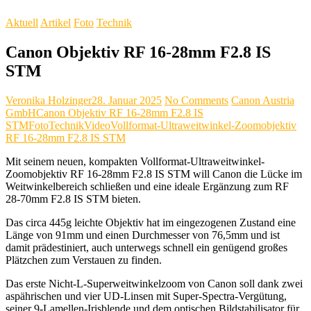
Aktuell
Artikel
Foto
Technik
Canon Objektiv RF 16-28mm F2.8 IS
STM
Veronika Holzinger
28. Januar 2025
No Comments
Canon Austria
GmbH
Canon Objektiv RF 16-28mm F2.8 IS
STM
Foto
Technik
Video
Vollformat-Ultraweitwinkel-Zoomobjektiv
RF 16-28mm F2.8 IS STM
Mit seinem neuen, kompakten Vollformat-Ultraweitwinkel-
Zoomobjektiv RF 16-28mm F2.8 IS STM will Canon die Lücke im
Weitwinkelbereich schließen und eine ideale Ergänzung zum RF
28-70mm F2.8 IS STM bieten.
Das circa 445g leichte Objektiv hat im eingezogenen Zustand eine
Länge von 91mm und einen Durchmesser von 76,5mm und ist
damit prädestiniert, auch unterwegs schnell ein genügend großes
Plätzchen zum Verstauen zu finden.
Das erste Nicht-L-Superweitwinkelzoom von Canon soll dank zwei
aspährischen und vier UD-Linsen mit Super-Spectra-Vergütung,
seiner 9-Lamellen-Irisblende und dem optischen Bildstabilisator für