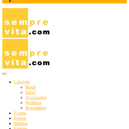
Impressum
Das Online-Magazin für Genießer mit aktivem Lebensstil
sempre-vita.com
Lifestyle
Mode
Sport
Accessoires
Wellness
Besonderes
Events
Reisen
Medien
Erlesen