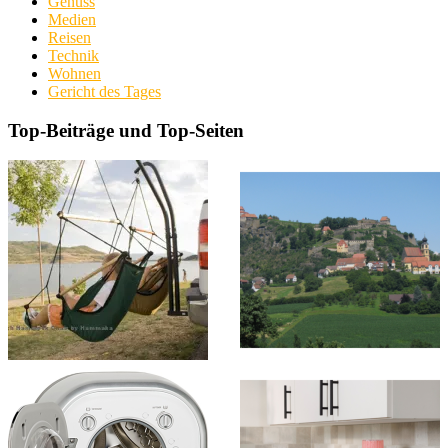
Genuss
Medien
Reisen
Technik
Wohnen
Gericht des Tages
Top-Beiträge und Top-Seiten