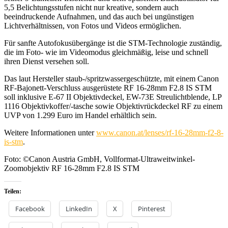
5,5 Belichtungsstufen nicht nur kreative, sondern auch
beeindruckende Aufnahmen, und das auch bei ungünstigen
Lichtverhältnissen, von Fotos und Videos ermöglichen.
Für sanfte Autofokusübergänge ist die STM-Technologie zuständig,
die im Foto- wie im Videomodus gleichmäßig, leise und schnell
ihren Dienst versehen soll.
Das laut Hersteller staub-/spritzwassergeschützte, mit einem Canon
RF-Bajonett-Verschluss ausgerüstete RF 16-28mm F2.8 IS STM
soll inklusive E-67 II Objektivdeckel, EW-73E Streulichtblende, LP
1116 Objektivkoffer/-tasche sowie Objektivrückdeckel RF zu einem
UVP von 1.299 Euro im Handel erhältlich sein.
Weitere Informationen unter
www.canon.at/lenses/rf-16-28mm-f2-8-
is-stm
.
Foto: ©Canon Austria GmbH, Vollformat-Ultraweitwinkel-
Zoomobjektiv RF 16-28mm F2.8 IS STM
Teilen:
Facebook
LinkedIn
X
Pinterest