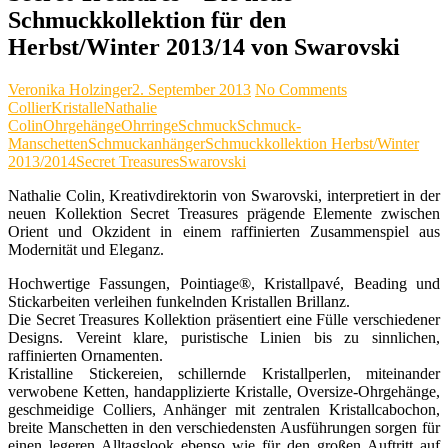
Schmuckkollektion für den
Herbst/Winter 2013/14 von Swarovski
Veronika Holzinger
2. September 2013
No Comments
Collier
Kristalle
Nathalie
Colin
Ohrgehänge
Ohrringe
Schmuck
Schmuck-
Manschetten
Schmuckanhänger
Schmuckkollektion Herbst/Winter
2013/2014
Secret Treasures
Swarovski
Nathalie Colin, Kreativdirektorin von Swarovski, interpretiert in der
neuen Kollektion Secret Treasures prägende Elemente zwischen
Orient und Okzident in einem raffinierten Zusammenspiel aus
Modernität und Eleganz.
Hochwertige Fassungen, Pointiage®, Kristallpavé, Beading und
Stickarbeiten verleihen funkelnden Kristallen Brillanz.
Die Secret Treasures Kollektion präsentiert eine Fülle verschiedener
Designs. Vereint klare, puristische Linien bis zu sinnlichen,
raffinierten Ornamenten.
Kristalline Stickereien, schillernde Kristallperlen, miteinander
verwobene Ketten, handapplizierte Kristalle, Oversize-Ohrgehänge,
geschmeidige Colliers, Anhänger mit zentralen Kristallcabochon,
breite Manschetten in den verschiedensten Ausführungen sorgen für
einen legeren Alltagslook ebenso wie für den großen Auftritt auf