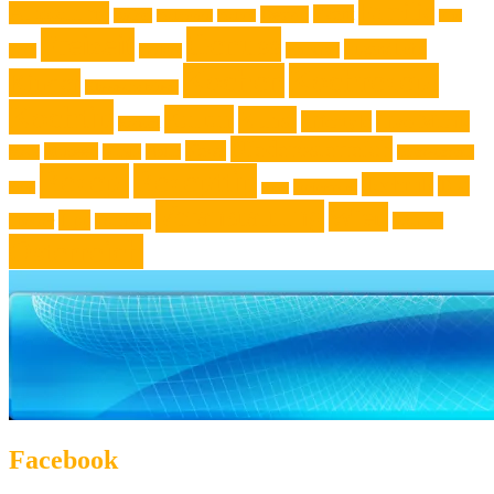
Familie
Ausstellung
Event
Design
Backen
Backrezept
Backtip
Film
Genuss
Freizeit
Jugendliche
Haushalt
Foto
Gadget
Kochen
Kochrezept
Kinder
Klassische Musik
Kochtip
Kultur
Kunst
Lifestyle
Live-Musik
Konzert
Niederösterreich
News
Museen
Musik
Natur
Mode
Oberösterreich
Rezept
Rezepttip
Technik
Test
Steiermark
Reise
Sport
Veranstaltung
Wien
Tipp
Wohnen
Theater
Touristik
Österreich
Facebook