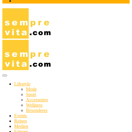
Impressum
Das Online-Magazin für Genießer mit aktivem Lebensstil
sempre-vita.com
Lifestyle
Mode
Sport
Accessoires
Wellness
Besonderes
Events
Reisen
Medien
Erlesen