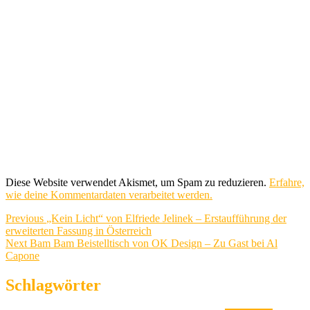
Diese Website verwendet Akismet, um Spam zu reduzieren.
Erfahre,
wie deine Kommentardaten verarbeitet werden.
Beitragsnavigation
Previous
Previous
„Kein Licht“ von Elfriede Jelinek – Erstaufführung der
post:
erweiterten Fassung in Österreich
Next
Next
Bam Bam Beistelltisch von OK Design – Zu Gast bei Al
post:
Capone
Schlagwörter