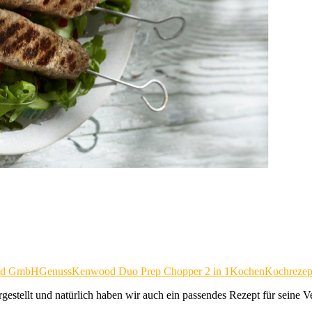
od GmbH
Genuss
Kenwood Duo Prep Chopper 2 in 1
Kochen
Kochrezep
estellt und natürlich haben wir auch ein passendes Rezept für seine 