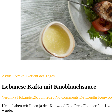
Aktuell
Artikel
Gericht des Tages
Lebanese Kafta mit Knoblauchsauce
Veronika Holzinger
26. Juni 2025
No Comments
De’Longhi-Kenwo
Heute haben wir Ihnen ja den Kenwood Duo Prep Chopper 2 in 1 vorg
wurde.