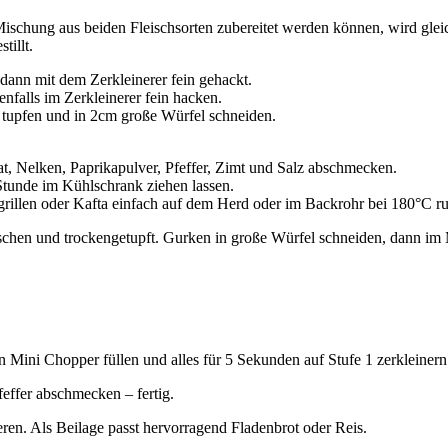
ischung aus beiden Fleischsorten zubereitet werden können, wird glei
tillt.
dann mit dem Zerkleinerer fein gehackt.
enfalls im Zerkleinerer fein hacken.
tupfen und in 2cm große Würfel schneiden.
 Nelken, Paprikapulver, Pfeffer, Zimt und Salz abschmecken.
Stunde im Kühlschrank ziehen lassen.
grillen oder Kafta einfach auf dem Herd oder im Backrohr bei 180°C r
chen und trockengetupft. Gurken in große Würfel schneiden, dann im
n Mini Chopper füllen und alles für 5 Sekunden auf Stufe 1 zerkleinern
effer abschmecken – fertig.
ren. Als Beilage passt hervorragend Fladenbrot oder Reis.