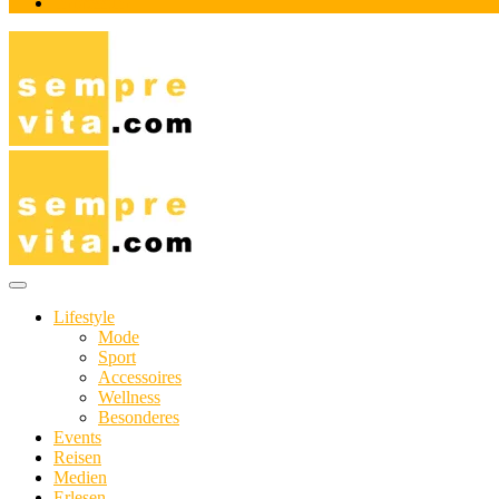
Impressum
Das Online-Magazin für Genießer mit aktivem Lebensstil
sempre-vita.com
Lifestyle
Mode
Sport
Accessoires
Wellness
Besonderes
Events
Reisen
Medien
Erlesen