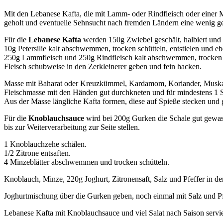
Mit den Lebanese Kafta, die mit Lamm- oder Rindfleisch oder einer M
geholt und eventuelle Sehnsucht nach fremden Ländern eine wenig ges
Für die
Lebanese Kafta
werden 150g Zwiebel geschält, halbiert und 
10g Petersilie kalt abschwemmen, trocken schütteln, entstielen und eb
250g Lammfleisch und 250g Rindfleisch kalt abschwemmen, trocken 
Fleisch schubweise in den Zerkleinerer geben und fein hacken.
Masse mit Baharat oder Kreuzkümmel, Kardamom, Koriander, Muskat,
Fleischmasse mit den Händen gut durchkneten und für mindestens 1 
Aus der Masse längliche Kafta formen, diese auf Spieße stecken und 
Für die
Knoblauchsauce
wird bei 200g Gurken die Schale gut gewas
bis zur Weiterverarbeitung zur Seite stellen.
1 Knoblauchzehe schälen.
1/2 Zitrone entsaften.
4 Minzeblätter abschwemmen und trocken schütteln.
Knoblauch, Minze, 220g Joghurt, Zitronensaft, Salz und Pfeffer in de
Joghurtmischung über die Gurken geben, noch einmal mit Salz und Pf
Lebanese Kafta mit Knoblauchsauce und viel Salat nach Saison servie