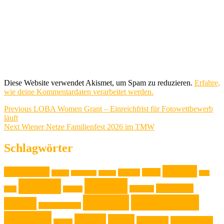
Diese Website verwendet Akismet, um Spam zu reduzieren.
Erfahre,
wie deine Kommentardaten verarbeitet werden.
Beitragsnavigation
Previous
Previous
LOBA Women Grant – Einreichfrist für Fotowettbewerb
post:
läuft
Next
Next
Wiener Netze Familienfest 2026 im TMW
post:
Schlagwörter
Familie
Ausstellung
Event
Design
Backen
Backrezept
Backtip
Film
Genuss
Freizeit
Jugendliche
Haushalt
Foto
Gadget
Kochen
Kochrezept
Kinder
Klassische Musik
Kochtip
Kultur
Kunst
Lifestyle
Live-Musik
Konzert