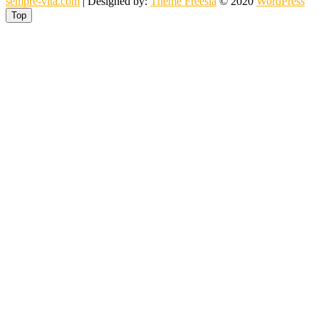
sempre-vita.com
| Designed by:
Theme Freesia
© 2020
WordPress
Top