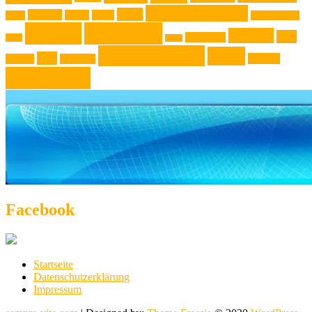
Niederösterreich
News
Museen
Musik
Natur
Mode
Oberösterreich
Rezept
Rezepttip
Technik
Test
Steiermark
Reise
Sport
Veranstaltung
Wien
Tipp
Wohnen
Theater
Touristik
Österreich
Facebook
Startseite
Datenschutzerklärung
Impressum