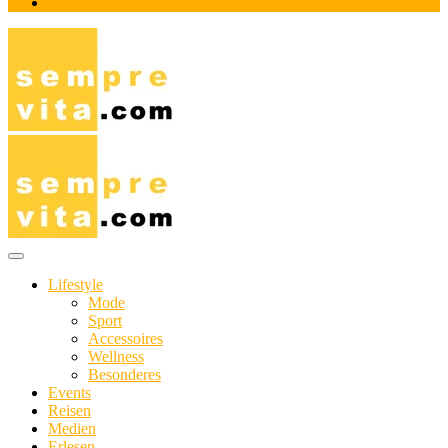
Impressum
Das Online-Magazin für Genießer mit aktivem Lebensstil
sempre-vita.com
Lifestyle
Mode
Sport
Accessoires
Wellness
Besonderes
Events
Reisen
Medien
Erlesen