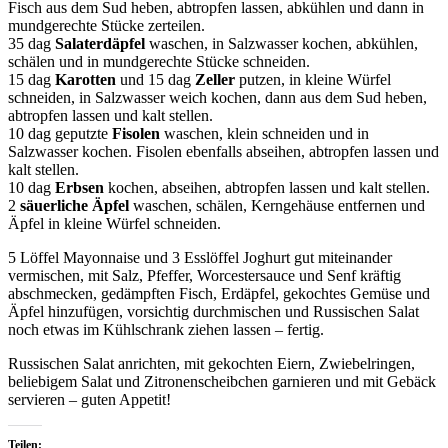
Fisch aus dem Sud heben, abtropfen lassen, abkühlen und dann in
mundgerechte Stücke zerteilen.
35 dag
Salaterdäpfel
waschen, in Salzwasser kochen, abkühlen,
schälen und in mundgerechte Stücke schneiden.
15 dag
Karotten
und 15 dag
Zeller
putzen, in kleine Würfel
schneiden, in Salzwasser weich kochen, dann aus dem Sud heben,
abtropfen lassen und kalt stellen.
10 dag geputzte
Fisolen
waschen, klein schneiden und in
Salzwasser kochen. Fisolen ebenfalls abseihen, abtropfen lassen und
kalt stellen.
10 dag
Erbsen
kochen, abseihen, abtropfen lassen und kalt stellen.
2
säuerliche Äpfel
waschen, schälen, Kerngehäuse entfernen und
Äpfel in kleine Würfel schneiden.
5 Löffel Mayonnaise und 3 Esslöffel Joghurt gut miteinander
vermischen, mit Salz, Pfeffer, Worcestersauce und Senf kräftig
abschmecken, gedämpften Fisch, Erdäpfel, gekochtes Gemüse und
Äpfel hinzufügen, vorsichtig durchmischen und Russischen Salat
noch etwas im Kühlschrank ziehen lassen – fertig.
Russischen Salat anrichten, mit gekochten Eiern, Zwiebelringen,
beliebigem Salat und Zitronenscheibchen garnieren und mit Gebäck
servieren – guten Appetit!
Teilen: