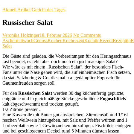
Aktuell
Artikel
Gericht des Tages
Russischer Salat
Veronika Holzinger
18. Februar 2026
No Comments
Aschermittwoch
Genuss
Kochen
Kochrezept
Kochtip
Rezept
Rezepttip
R
Salat
Die Gäste sind geladen, die Vorbereitungen für den Heringsschmaus
fast beendet, es fehlt aber doch noch ein gschmackiger Salat?
Wie wäre es mit einem „Russischen Salat“, der besonders Fisch-
Fans unter die Nase gehen wird, die auf einheimischen Fisch setzen,
da statt Salzhering & Co. diesmal u.a. gedämpfter Fogosch für
Gaumenfreuden sorgen soll.
Für den
Russischen Salat
werden 30 dag küchenfertig geputzte,
entgrätete und in gleichmäßige Stücke geschnittene
Fogoschfilets
kalt abgeschwemmt und trocken getupft.
1/2 Zitrone pressen.
Eine Kasserolle mit Butter gut ausstreichen, Zitronensaft und 1/16l
reschen Weißwein hinzugeben, mit Salz und Pfeffer würzen und 1
Lorbeerblatt sowie 1 Gewürznelken hinzufügen. Fischfilets einlegen
und bei geschlossenem Deckel rund 5 Minuten dünsten lassen.