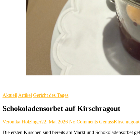
Aktuell
Artikel
Gericht des Tages
Schokoladensorbet auf Kirschragout
Veronika Holzinger
22. Mai 2026
No Comments
Genuss
Kirschragout
Die ersten Kirschen sind bereits am Markt und Schokoladensorbet geh