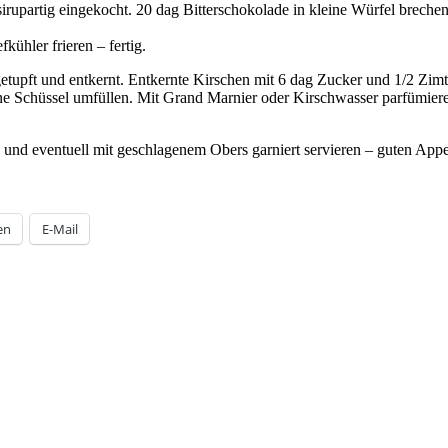
upartig eingekocht. 20 dag Bitterschokolade in kleine Würfel brechen,
ühler frieren – fertig.
upft und entkernt. Entkernte Kirschen mit 6 dag Zucker und 1/2 Zimts
e Schüssel umfüllen. Mit Grand Marnier oder Kirschwasser parfümiere
 und eventuell mit geschlagenem Obers garniert servieren – guten Appet
en
E-Mail