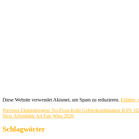
Diese Website verwendet Akismet, um Spam zu reduzieren.
Erfahre,
Beitragsnavigation
Previous
Previous
Elektrabregenz No-Frost-Kühl Gefrierkombination KSN 10
Next
post:
Next
Affordable Art Fair Wien 2026
post:
Schlagwörter