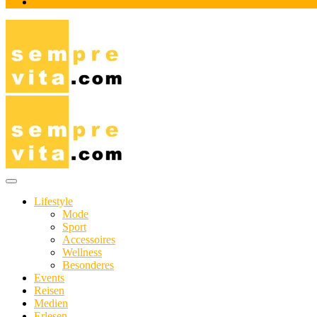
Impressum
Das Online-Magazin für Genießer mit aktivem Lebensstil
sempre-vita.com
Lifestyle
Mode
Sport
Accessoires
Wellness
Besonderes
Events
Reisen
Medien
Erlesen