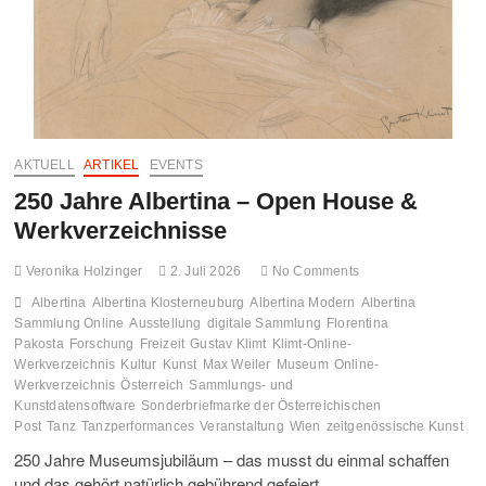
FO
MO
GA
AKTUELL
ARTIKEL
EVENTS
UN
250 Jahre Albertina – Open House &
HA
Werkverzeichnisse
Veronika Holzinger
2. Juli 2026
No Comments
Albertina
Albertina Klosterneuburg
Albertina Modern
Albertina
Sammlung Online
Ausstellung
digitale Sammlung
Florentina
Pakosta
Forschung
Freizeit
Gustav Klimt
Klimt-Online-
Werkverzeichnis
Kultur
Kunst
Max Weiler
Museum
Online-
Werkverzeichnis
Österreich
Sammlungs- und
Kunstdatensoftware
Sonderbriefmarke der Österreichischen
Post
Tanz
Tanzperformances
Veranstaltung
Wien
zeitgenössische Kunst
250 Jahre Museumsjubiläum – das musst du einmal schaffen
und das gehört natürlich gebührend gefeiert.