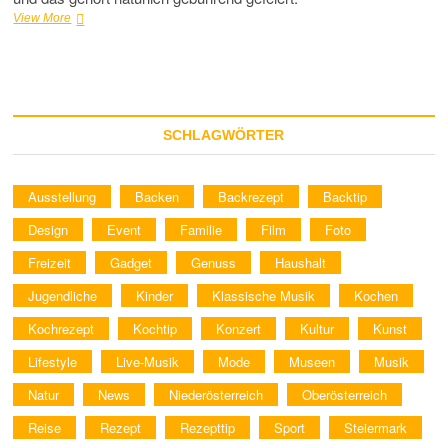
250
View More
Jahre
Albertina
–
Open
House
&
SCHLAGWÖRTER
Werkverzeichnisse
Ausstellung
Backen
Backrezept
Backtip
Design
Event
Familie
Film
Foto
Freizeit
Gadget
Genuss
Haushalt
Jugendliche
Kinder
Klassische Musik
Kochen
Kochrezept
Kochtip
Konzert
Kultur
Kunst
Lifestyle
Live-Musik
Mode
Museen
Musik
Natur
News
Niederösterreich
Oberösterreich
Reise
Rezept
Rezepttip
Sport
Steiermark