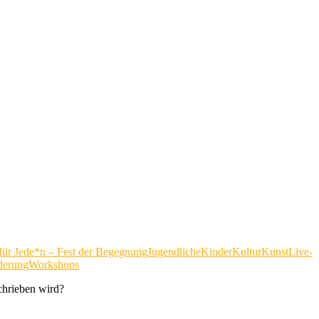
für Jede*n – Fest der Begegnung
Jugendliche
Kinder
Kultur
Kunst
Live-
derung
Workshops
chrieben wird?