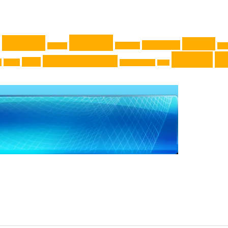
Genuss
Freizeit
Kinder
Jugendliche
Haushalt
Gadget
Kla
Rezept
Re
Niederösterreich
News
k
Natur
Oberösterreich
Reise