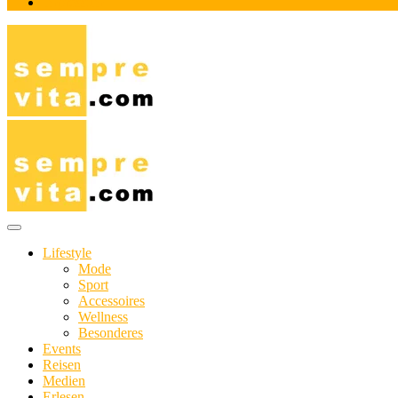
Impressum
Das Online-Magazin für Genießer mit aktivem Lebensstil
sempre-vita.com
Lifestyle
Mode
Sport
Accessoires
Wellness
Besonderes
Events
Reisen
Medien
Erlesen