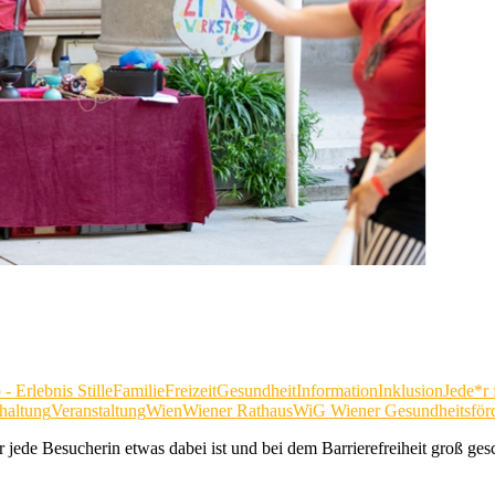
- Erlebnis Stille
Familie
Freizeit
Gesundheit
Information
Inklusion
Jede*r 
haltung
Veranstaltung
Wien
Wiener Rathaus
WiG Wiener Gesundheitsför
 jede Besucherin etwas dabei ist und bei dem Barrierefreiheit groß ges