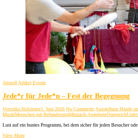
Aktuell
Artikel
Events
Jede*r für Jede*n – Fest der Begegnung
Veronika Holzinger
1. Juni 2026
No Comments
Ausstellung Hands up 
Musik
Menschen mit Behinderung
Mitmach-Angebote
Österreich
Unter
Lust auf ein buntes Programm, bei dem sicher für jeden Besucher oder
Jede*r
View More