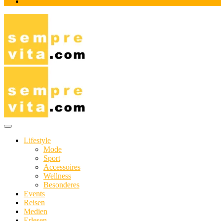
Impressum
Das Online-Magazin für Genießer mit aktivem Lebensstil
sempre-vita.com
Lifestyle
Mode
Sport
Accessoires
Wellness
Besonderes
Events
Reisen
Medien
Erlesen