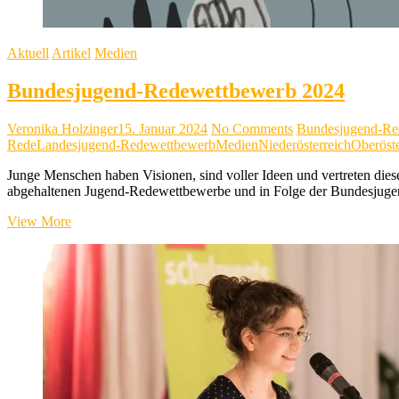
Aktuell
Artikel
Medien
Bundesjugend-Redewettbewerb 2024
Veronika Holzinger
15. Januar 2024
No Comments
Bundesjugend-Re
Rede
Landesjugend-Redewettbewerb
Medien
Niederösterreich
Oberöste
Junge Menschen haben Visionen, sind voller Ideen und vertreten dies
abgehaltenen Jugend-Redewettbewerbe und in Folge der Bundesjug
Bundesjugend-
View More
Redewettbewerb
2024