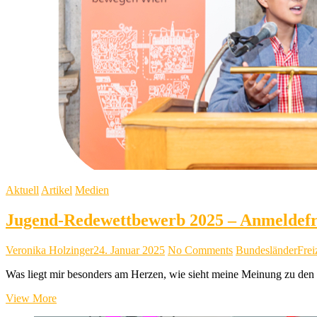
Aktuell
Artikel
Medien
Jugend-Redewettbewerb 2025 – Anmeldefri
Veronika Holzinger
24. Januar 2025
No Comments
Bundesländer
Frei
Was liegt mir besonders am Herzen, wie sieht meine Meinung zu den 
Jugend-
View More
Redewettbewerb