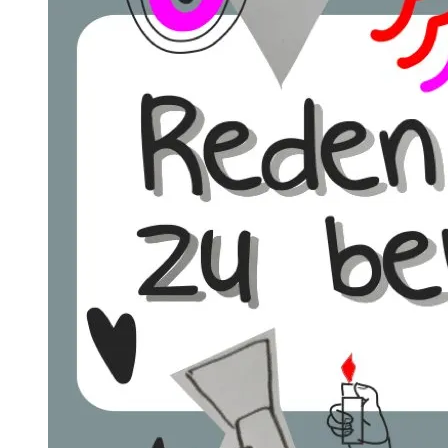
2025
–
Anmeldefrist
läuft