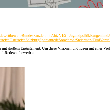
dewettbewerb
Bundeskanzleramt Abt. VI/5 - Jugendpolitik
Burgenland
rreich
Österreich
Salzburg
Spontanrede
Sprachrohr
Steiermark
Tirol
Vorarl
e mit großem Engagement. Um diese Visionen und Ideen mit einer Vielz
end-Redewettbewerb an.