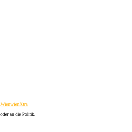
g
Wien
wienXtra
der an die Politik.