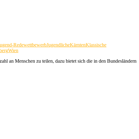
Jugend-Redewettbewerb
Jugendliche
Kärnten
Klassische
berg
Wien
ahl an Menschen zu teilen, dazu bietet sich die in den Bundesländern