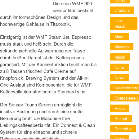
Die neue WMF 900
sensor titan besticht
Lifestyle
durch ihr formschönes Design und das
Live-
hochwertige Gehäuse in Titanoptik.
Musik
Mode
Einzigartig ist der WMF Steam Jet. Espresso
muss stark und heiß sein. Durch die
Museen
sekundenschnelle Aufwärmung der Tasse
Musik
durch heißen Dampf ist der Kaffeegenuss
garantiert. Mit der Kannenfunktion brüht man bis
Natur
zu 8 Tassen frischen Café Crème auf
News
Knopfdruck. Brewing System und der All-In-
One Auslauf sind Komponenten, die für WMF
Niederösterre
Kaffeevollautomaten bereits Standard sind.
Oberösterreic
Der Sensor Touch Screen ermöglicht die
Reise
intuitive Bedienung und durch eine sanfte
Berührung brüht die Maschine Ihre
Rezept
Lieblingskaffeespezialität. Ein Connect & Clean
Rezepttip
System für eine einfache und schnelle
Reinigung sowie ein effiziente
Sport