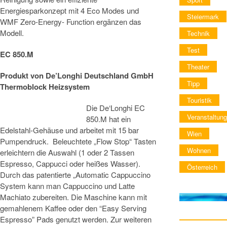
Energiesparkonzept mit 4 Eco Modes und
Steiermark
WMF Zero-Energy- Function ergänzen das
Modell.
Technik
Test
EC 850.M
Theater
Produkt von
De’Longhi Deutschland GmbH
Tipp
Thermoblock Heizsystem
Touristik
Die De‘Longhi EC
Veranstaltung
850.M hat ein
Edelstahl-Gehäuse und arbeitet mit 15 bar
Wien
Pumpendruck. Beleuchtete „Flow Stop“ Tasten
Wohnen
erleichtern die Auswahl (1 oder 2 Tassen
Espresso, Cappucci oder heißes Wasser).
Österreich
Durch das patentierte „Automatic Cappuccino
System kann man Cappuccino und Latte
Machiato zubereiten. Die Maschine kann mit
gemahlenem Kaffee oder den “Easy Serving
Espresso” Pads genutzt werden. Zur weiteren