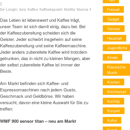
Freizeit
De`Longhi
Jura
Kaffee
Kaffeekapseln
Melitta
Nivona
Report
WIK
WMF
Gadget
Das Leben ist lebenswert und Kaffee trägt,
unser Team ist sich damit einig, dazu bei. Bei
Genuss
der Kaffeezubereitung scheiden sich die
Haushalt
Geister. Jeder schwört insgeheim auf seine
Kaffeezubereitung und seine Kaffeemaschine.
Jugendliche
Jeder anders zubereitete Kaffee wird trotzdem
Kinder
getrunken, das in nicht zu kleinen Mengen, aber
der selbst zubereitete Kaffee ist immer der
Klassische
Beste.
Musik
Kochen
Am Markt befinden sich Kaffee- und
Espressomaschinen nach jedem Gusto,
Kochrezept
Geschmack und Geldbörse. Wir haben
Kochtip
versucht, davon eine kleine Auswahl für Sie zu
treffen:
Konzert
Kultur
WMF 900 sensor titan – neu am Markt
Kunst