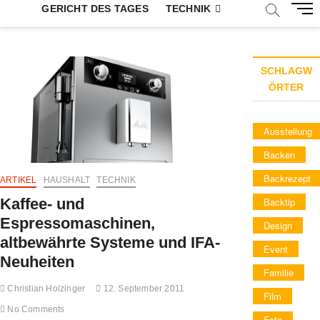
M
GERICHT DES TAGES
TECHNIK
e
n
u
B
SCHLAGW
u
ÖRTER
t
t
Ausstellung
o
n
Backen
Backrezept
ARTIKEL
HAUSHALT
TECHNIK
Backtip
Kaffee- und
Espressomaschinen,
Design
altbewährte Systeme und IFA-
Event
Neuheiten
Familie
Christian Holzinger
12. September 2011
Film
No Comments
Foto