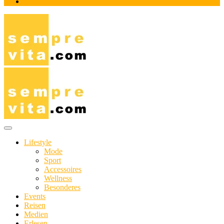
Impressum
Das Online-Magazin für Genießer mit aktivem Lebensstil
sempre-vita.com
Lifestyle
Mode
Sport
Accessoires
Wellness
Besonderes
Events
Reisen
Medien
Erlesen