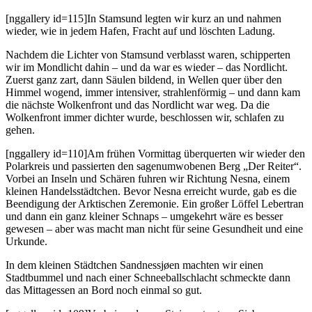
[nggallery id=115]In Stamsund legten wir kurz an und nahmen
wieder, wie in jedem Hafen, Fracht auf und löschten Ladung.
Nachdem die Lichter von Stamsund verblasst waren, schipperten
wir im Mondlicht dahin – und da war es wieder – das Nordlicht.
Zuerst ganz zart, dann Säulen bildend, in Wellen quer über den
Himmel wogend, immer intensiver, strahlenförmig – und dann kam
die nächste Wolkenfront und das Nordlicht war weg. Da die
Wolkenfront immer dichter wurde, beschlossen wir, schlafen zu
gehen.
[nggallery id=110]Am frühen Vormittag überquerten wir wieder den
Polarkreis und passierten den sagenumwobenen Berg „Der Reiter“.
Vorbei an Inseln und Schären fuhren wir Richtung Nesna, einem
kleinen Handelsstädtchen. Bevor Nesna erreicht wurde, gab es die
Beendigung der Arktischen Zeremonie. Ein großer Löffel Lebertran
und dann ein ganz kleiner Schnaps – umgekehrt wäre es besser
gewesen – aber was macht man nicht für seine Gesundheit und eine
Urkunde.
In dem kleinen Städtchen Sandnessjøen machten wir einen
Stadtbummel und nach einer Schneeballschlacht schmeckte dann
das Mittagessen an Bord noch einmal so gut.