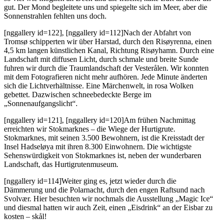
gut. Der Mond begleitete uns und spiegelte sich im Meer, aber die
Sonnenstrahlen fehlten uns doch.
[nggallery id=122], [nggallery id=112]Nach der Abfahrt von
Tromsø schipperten wir über Harstad, durch den Risøyrenna, einen
4,5 km langen künstlichen Kanal, Richtung Risøyhamn. Durch eine
Landschaft mit diffusen Licht, durch schmale und breite Sunde
fuhren wir durch die Traumlandschaft der Vesterålen. Wir konnten
mit dem Fotografieren nicht mehr aufhören. Jede Minute änderten
sich die Lichtverhältnisse. Eine Märchenwelt, in rosa Wolken
gebettet. Dazwischen schneebedeckte Berge im
„Sonnenaufgangslicht“.
[nggallery id=121], [nggallery id=120]Am frühen Nachmittag
erreichten wir Stokmarknes – die Wiege der Hurtigrute.
Stokmarknes, mit seinen 3.500 Bewohnern, ist die Kreisstadt der
Insel Hadseløya mit ihren 8.300 Einwohnern. Die wichtigste
Sehenswürdigkeit von Stokmarknes ist, neben der wunderbaren
Landschaft, das Hurtigrutenmuseum.
[nggallery id=114]Weiter ging es, jetzt wieder durch die
Dämmerung und die Polarnacht, durch den engen Raftsund nach
Svolvær. Hier besuchten wir nochmals die Ausstellung „Magic Ice“
und diesmal hatten wir auch Zeit, einen „Eisdrink“ an der Eisbar zu
kosten – skål!