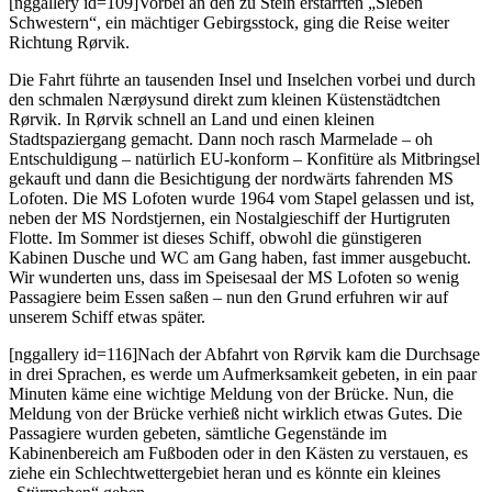
[nggallery id=109]Vorbei an den zu Stein erstarrten „Sieben
Schwestern“, ein mächtiger Gebirgsstock, ging die Reise weiter
Richtung Rørvik.
Die Fahrt führte an tausenden Insel und Inselchen vorbei und durch
den schmalen Nærøysund direkt zum kleinen Küstenstädtchen
Rørvik. In Rørvik schnell an Land und einen kleinen
Stadtspaziergang gemacht. Dann noch rasch Marmelade – oh
Entschuldigung – natürlich EU-konform – Konfitüre als Mitbringsel
gekauft und dann die Besichtigung der nordwärts fahrenden MS
Lofoten. Die MS Lofoten wurde 1964 vom Stapel gelassen und ist,
neben der MS Nordstjernen, ein Nostalgieschiff der Hurtigruten
Flotte. Im Sommer ist dieses Schiff, obwohl die günstigeren
Kabinen Dusche und WC am Gang haben, fast immer ausgebucht.
Wir wunderten uns, dass im Speisesaal der MS Lofoten so wenig
Passagiere beim Essen saßen – nun den Grund erfuhren wir auf
unserem Schiff etwas später.
[nggallery id=116]Nach der Abfahrt von Rørvik kam die Durchsage
in drei Sprachen, es werde um Aufmerksamkeit gebeten, in ein paar
Minuten käme eine wichtige Meldung von der Brücke. Nun, die
Meldung von der Brücke verhieß nicht wirklich etwas Gutes. Die
Passagiere wurden gebeten, sämtliche Gegenstände im
Kabinenbereich am Fußboden oder in den Kästen zu verstauen, es
ziehe ein Schlechtwettergebiet heran und es könnte ein kleines