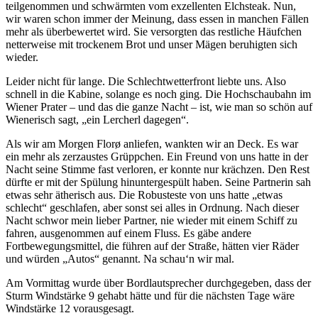
teilgenommen und schwärmten vom exzellenten Elchsteak. Nun,
wir waren schon immer der Meinung, dass essen in manchen Fällen
mehr als überbewertet wird. Sie versorgten das restliche Häufchen
netterweise mit trockenem Brot und unser Mägen beruhigten sich
wieder.
Leider nicht für lange. Die Schlechtwetterfront liebte uns. Also
schnell in die Kabine, solange es noch ging. Die Hochschaubahn im
Wiener Prater – und das die ganze Nacht – ist, wie man so schön auf
Wienerisch sagt, „ein Lercherl dagegen“.
Als wir am Morgen Florø anliefen, wankten wir an Deck. Es war
ein mehr als zerzaustes Grüppchen. Ein Freund von uns hatte in der
Nacht seine Stimme fast verloren, er konnte nur krächzen. Den Rest
dürfte er mit der Spülung hinuntergespült haben. Seine Partnerin sah
etwas sehr ätherisch aus. Die Robusteste von uns hatte „etwas
schlecht“ geschlafen, aber sonst sei alles in Ordnung. Nach dieser
Nacht schwor mein lieber Partner, nie wieder mit einem Schiff zu
fahren, ausgenommen auf einem Fluss. Es gäbe andere
Fortbewegungsmittel, die führen auf der Straße, hätten vier Räder
und würden „Autos“ genannt. Na schau‘n wir mal.
Am Vormittag wurde über Bordlautsprecher durchgegeben, dass der
Sturm Windstärke 9 gehabt hätte und für die nächsten Tage wäre
Windstärke 12 vorausgesagt.