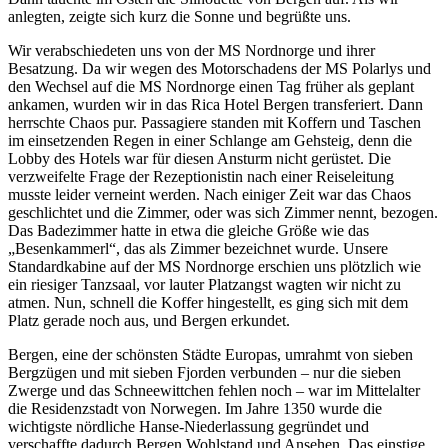
anlegten, zeigte sich kurz die Sonne und begrüßte uns.
Wir verabschiedeten uns von der MS Nordnorge und ihrer
Besatzung. Da wir wegen des Motorschadens der MS Polarlys und
den Wechsel auf die MS Nordnorge einen Tag früher als geplant
ankamen, wurden wir in das Rica Hotel Bergen transferiert. Dann
herrschte Chaos pur. Passagiere standen mit Koffern und Taschen
im einsetzenden Regen in einer Schlange am Gehsteig, denn die
Lobby des Hotels war für diesen Ansturm nicht gerüstet. Die
verzweifelte Frage der Rezeptionistin nach einer Reiseleitung
musste leider verneint werden. Nach einiger Zeit war das Chaos
geschlichtet und die Zimmer, oder was sich Zimmer nennt, bezogen.
Das Badezimmer hatte in etwa die gleiche Größe wie das
„Besenkammerl“, das als Zimmer bezeichnet wurde. Unsere
Standardkabine auf der MS Nordnorge erschien uns plötzlich wie
ein riesiger Tanzsaal, vor lauter Platzangst wagten wir nicht zu
atmen. Nun, schnell die Koffer hingestellt, es ging sich mit dem
Platz gerade noch aus, und Bergen erkundet.
Bergen, eine der schönsten Städte Europas, umrahmt von sieben
Bergzügen und mit sieben Fjorden verbunden – nur die sieben
Zwerge und das Schneewittchen fehlen noch – war im Mittelalter
die Residenzstadt von Norwegen. Im Jahre 1350 wurde die
wichtigste nördliche Hanse-Niederlassung gegründet und
verschaffte dadurch Bergen Wohlstand und Ansehen. Das einstige