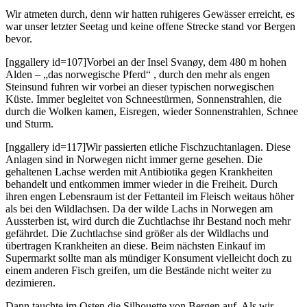
Wir atmeten durch, denn wir hatten ruhigeres Gewässer erreicht, es
war unser letzter Seetag und keine offene Strecke stand vor Bergen
bevor.
[nggallery id=107]Vorbei an der Insel Svanøy, dem 480 m hohen
Alden – „das norwegische Pferd“ , durch den mehr als engen
Steinsund fuhren wir vorbei an dieser typischen norwegischen
Küste. Immer begleitet von Schneestürmen, Sonnenstrahlen, die
durch die Wolken kamen, Eisregen, wieder Sonnenstrahlen, Schnee
und Sturm.
[nggallery id=117]Wir passierten etliche Fischzuchtanlagen. Diese
Anlagen sind in Norwegen nicht immer gerne gesehen. Die
gehaltenen Lachse werden mit Antibiotika gegen Krankheiten
behandelt und entkommen immer wieder in die Freiheit. Durch
ihren engen Lebensraum ist der Fettanteil im Fleisch weitaus höher
als bei den Wildlachsen. Da der wilde Lachs in Norwegen am
Aussterben ist, wird durch die Zuchtlachse ihr Bestand noch mehr
gefährdet. Die Zuchtlachse sind größer als der Wildlachs und
übertragen Krankheiten an diese. Beim nächsten Einkauf im
Supermarkt sollte man als mündiger Konsument vielleicht doch zu
einem anderen Fisch greifen, um die Bestände nicht weiter zu
dezimieren.
Dann tauchte im Osten die Silhouette von Bergen auf. Als wir