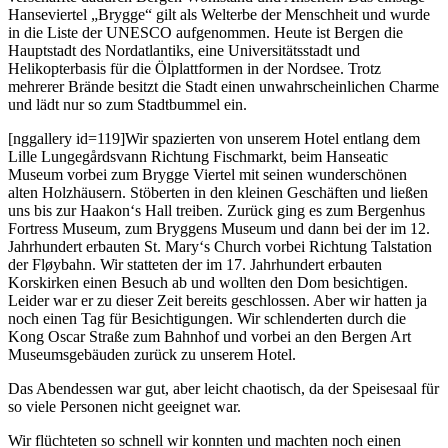
Hanseviertel „Brygge“ gilt als Welterbe der Menschheit und wurde
in die Liste der UNESCO aufgenommen. Heute ist Bergen die
Hauptstadt des Nordatlantiks, eine Universitätsstadt und
Helikopterbasis für die Ölplattformen in der Nordsee. Trotz
mehrerer Brände besitzt die Stadt einen unwahrscheinlichen Charme
und lädt nur so zum Stadtbummel ein.
[nggallery id=119]Wir spazierten von unserem Hotel entlang dem
Lille Lungegårdsvann Richtung Fischmarkt, beim Hanseatic
Museum vorbei zum Brygge Viertel mit seinen wunderschönen
alten Holzhäusern. Stöberten in den kleinen Geschäften und ließen
uns bis zur Haakon‘s Hall treiben. Zurück ging es zum Bergenhus
Fortress Museum, zum Bryggens Museum und dann bei der im 12.
Jahrhundert erbauten St. Mary‘s Church vorbei Richtung Talstation
der Fløybahn. Wir statteten der im 17. Jahrhundert erbauten
Korskirken einen Besuch ab und wollten den Dom besichtigen.
Leider war er zu dieser Zeit bereits geschlossen. Aber wir hatten ja
noch einen Tag für Besichtigungen. Wir schlenderten durch die
Kong Oscar Straße zum Bahnhof und vorbei an den Bergen Art
Museumsgebäuden zurück zu unserem Hotel.
Das Abendessen war gut, aber leicht chaotisch, da der Speisesaal für
so viele Personen nicht geeignet war.
Wir flüchteten so schnell wir konnten und machten noch einen