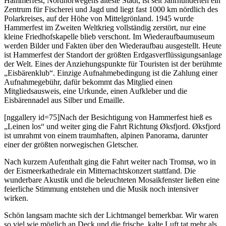
Hammerfest, Nordnorwegens älteste Stadt, ist seit Jahrhunderten ein
Zentrum für Fischerei und Jagd und liegt fast 1000 km nördlich des
Polarkreises, auf der Höhe von Mittelgrönland. 1945 wurde
Hammerfest im Zweiten Weltkrieg vollständig zerstört, nur eine
kleine Friedhofskapelle blieb verschont. Im Wiederaufbaumuseum
werden Bilder und Fakten über den Wiederaufbau ausgestellt. Heute
ist Hammerfest der Standort der größten Erdgasverflüssigungsanlage
der Welt. Eines der Anziehungspunkte für Touristen ist der berühmte
„Eisbärenklub“. Einzige Aufnahmebedingung ist die Zahlung einer
Aufnahmegebühr, dafür bekommt das Mitglied einen
Mitgliedsausweis, eine Urkunde, einen Aufkleber und die
Eisbärennadel aus Silber und Emaille.
[nggallery id=75]Nach der Besichtigung von Hammerfest hieß es
„Leinen los“ und weiter ging die Fahrt Richtung Øksfjord. Øksfjord
ist umrahmt von einem traumhaften, alpinen Panorama, darunter
einer der größten norwegischen Gletscher.
Nach kurzem Aufenthalt ging die Fahrt weiter nach Tromsø, wo in
der Eismeerkathedrale ein Mitternachtskonzert stattfand. Die
wunderbare Akustik und die beleuchteten Mosaikfenster ließen eine
feierliche Stimmung entstehen und die Musik noch intensiver
wirken.
Schön langsam machte sich der Lichtmangel bemerkbar. Wir waren
so viel wie möglich an Deck und die frische, kalte Luft tat mehr als