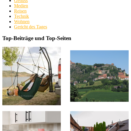
Genuss
Medien
Reisen
Technik
Wohnen
Gericht des Tages
Top-Beiträge und Top-Seiten