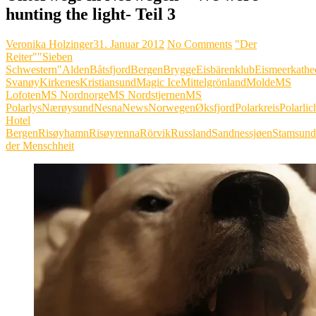
hunting the light- Teil 3
Veronika Holzinger
31. Januar 2012
No Comments
"Der
Reiter"
"Sieben
Schwestern"
Alden
Båtsfjord
Bergen
Brygge
Eisbärenklub
Eismeerkathe
Svanøy
Kirkenes
Kristiansund
Magic Ice
Mittelgrönland
Molde
MS
Lofoten
MS Nordnorge
MS Nordstjernen
MS
Polarlys
Nærøysund
Nesna
News
Norwegen
Øksfjord
Polarkreis
Polarlic
Hotel
Bergen
Risøyhamn
Risøyrenna
Rörvik
Russland
Sandnessjøen
Stamsund
der Menschheit