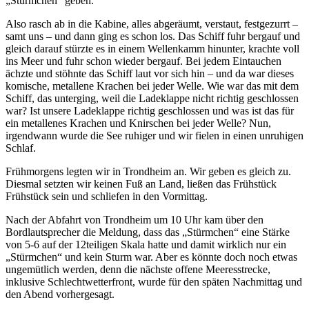
„Stürmchen“ geben.
Also rasch ab in die Kabine, alles abgeräumt, verstaut, festgezurrt –
samt uns – und dann ging es schon los. Das Schiff fuhr bergauf und
gleich darauf stürzte es in einem Wellenkamm hinunter, krachte voll
ins Meer und fuhr schon wieder bergauf. Bei jedem Eintauchen
ächzte und stöhnte das Schiff laut vor sich hin – und da war dieses
komische, metallene Krachen bei jeder Welle. Wie war das mit dem
Schiff, das unterging, weil die Ladeklappe nicht richtig geschlossen
war? Ist unsere Ladeklappe richtig geschlossen und was ist das für
ein metallenes Krachen und Knirschen bei jeder Welle? Nun,
irgendwann wurde die See ruhiger und wir fielen in einen unruhigen
Schlaf.
Frühmorgens legten wir in Trondheim an. Wir geben es gleich zu.
Diesmal setzten wir keinen Fuß an Land, ließen das Frühstück
Frühstück sein und schliefen in den Vormittag.
Nach der Abfahrt von Trondheim um 10 Uhr kam über den
Bordlautsprecher die Meldung, dass das „Stürmchen“ eine Stärke
von 5-6 auf der 12teiligen Skala hatte und damit wirklich nur ein
„Stürmchen“ und kein Sturm war. Aber es könnte doch noch etwas
ungemütlich werden, denn die nächste offene Meeresstrecke,
inklusive Schlechtwetterfront, wurde für den späten Nachmittag und
den Abend vorhergesagt.