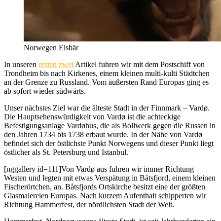
Norwegen Eisbär
In unseren
ersten
zwei
Artikel fuhren wir mit dem Postschiff von
Trondheim bis nach Kirkenes, einem kleinen multi-kulti Städtchen
an der Grenze zu Russland. Vom äußersten Rand Europas ging es
ab sofort wieder südwärts.
Unser nächstes Ziel war die älteste Stadt in der Finnmark – Vardø.
Die Hauptsehenswürdigkeit von Vardø ist die achteckige
Befestigungsanlage Vardøhus, die als Bollwerk gegen die Russen in
den Jahren 1734 bis 1738 erbaut wurde. In der Nähe von Vardø
befindet sich der östlichste Punkt Norwegens und dieser Punkt liegt
östlicher als St. Petersburg und Istanbul.
[nggallery id=111]Von Vardø aus fuhren wir immer Richtung
Westen und legten mit etwas Verspätung in Båtsfjord, einem kleinen
Fischerörtchen, an. Båtsfjords Ortskirche besitzt eine der größten
Glasmalereien Europas. Nach kurzem Aufenthalt schipperten wir
Richtung Hammerfest, der nördlichsten Stadt der Welt.