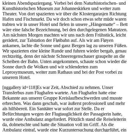
kleinen Abendspaziergang. Vorbei bei dem Naturhistorischen- und
Kunsthistorischen Museum zur Johanneskirken und weiter zum
Theater. Von dort spazierten wir über die Klostergarasjen Richtung
Hafen und Fischmarkt. Da wir doch schon etwas sehr müde waren
trabten wir in unser Hotel und fielen in unsere „Hängematte“ – Bett
wäre eine falsche Bezeichnung, bei den durchgelegenen Matratzen.
Am nächsten Morgen machten wir uns nach dem Frühstück, leicht
gerädert, zur Talstation der Fløibahn auf. Als wir am Fløyen
ankamen, lachte die Sonne und ganz Bergen lag zu unseren Füßen.
Wir spazierten eine kleine Runde und fuhren wieder bergab, genau
rechtzeitig, denn der nächste Schneeregenschauer graupelte an die
Scheiben der Bahn. Unten angekommen, schaute schon wieder die
Sonne durch die Wolken und wir schlenderten zum
Leprosymuseum, weiter zum Rathaus und bei der Post vorbei zu
unserem Hotel.
[nggallery id=118]Es war Zeit, Abschied zu nehmen. Unser
Transferbus zum Flughafen wartete. Am Flughafen hatte eine
Bekannte aus unserer Gruppe Kreislaufbeschwerden und musste
erbrechen. Was dann geschah, war äußerst professionell und mehr
als hilfsbereit. Ein Sanitäter war sofort zur Stelle. Da er
Befürchtungen wegen der Flugtauglichkeit der Passagierin hatte,
wurde eine Ambulanz angefordert. Plötzlich stand die Reiseleiterin
da, dolmetschte und hatte die Situation voll im Griff. Als die
Ambulanz eintraf, wurde eine Kurzuntersuchung durchgeführt, ein