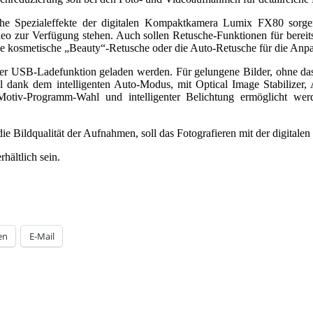
reiche Spezialeffekte der digitalen Kompaktkamera Lumix FX80 sor
ideo zur Verfügung stehen. Auch sollen Retusche-Funktionen für bere
e kosmetische „Beauty“-Retusche oder die Auto-Retusche für die Anpas
 USB-Ladefunktion geladen werden. Für gelungene Bilder, ohne das de
 dank dem intelligenten Auto-Modus, mit Optical Image Stabilize
r Motiv-Programm-Wahl und intelligenter Belichtung ermöglicht werd
 die Bildqualität der Aufnahmen, soll das Fotografieren mit der dig
ältlich sein.
en
E-Mail