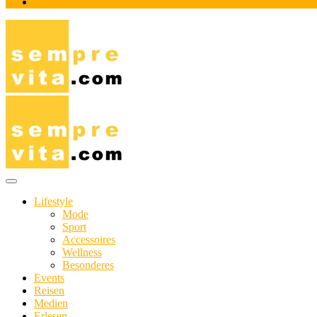
Impressum
Das Online-Magazin für Genießer mit aktivem Lebensstil
sempre-vita.com
Lifestyle
Mode
Sport
Accessoires
Wellness
Besonderes
Events
Reisen
Medien
Erlesen