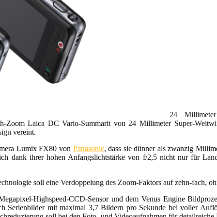
24 Millimete
h-Zoom Laica DC Vario-Summarit von 24 Millimeter Super-Weitwinkel
ign vereint.
tkamera Lumix FX80 von
Panasonic
, dass sie dünner als zwanzig Milli
ich dank ihrer hohen Anfangslichtstärke von f/2,5 nicht nur für Lan
nologie soll eine Verdoppelung des Zoom-Faktors auf zehn-fach, ohne 
Megapixel-Highspeed-CCD-Sensor und dem Venus Engine Bildprozesso
 Serienbilder mit maximal 3,7 Bildern pro Sekunde bei voller Auflö
hreduzierung soll bei den Foto- und Videoaufnahmen für detailreiche 