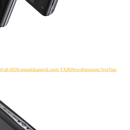
o
Full-HD
Kompaktkamera
Lumix FX80
News
Panasonic
Test
Tipp