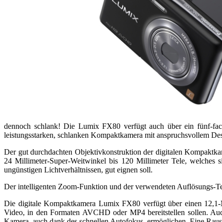
dennoch schlank! Die Lumix FX80 verfügt auch über ein fünf-fac
leistungsstarken, schlanken Kompaktkamera mit anspruchsvollem Des
Der gut durchdachten Objektivkonstruktion der digitalen Kompak
24 Millimeter-Super-Weitwinkel bis 120 Millimeter Tele, welches s
ungünstigen Lichtverhältnissen, gut eignen soll.
Der intelligenten Zoom-Funktion und der verwendeten Auflösungs-Tech
Die digitale Kompaktkamera Lumix FX80 verfügt über einen 12,1-
Video, in den Formaten AVCHD oder MP4 bereitstellen sollen. Auch
Kamera, auch dank des schnellen Autofokus, ermöglichen. Eine Rausc