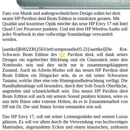
Fans von Musik und außergewöhnlichem Design sollen bei dem
neuen HP Pavilion dm4 Beats Edition in entzücken geraten. Mit
Qualität und luxuriöser Optik möchte das neue HP Envy 17 mit Intel
Quad Core Prozessor punkten. Und mit dem HP Wireless Audio soll
jedes Notebook in eine vollwertige Soundanlage verwandelt
werden.
[aartikel]B002ZRQ5E6:left:sempreaudio05-21[/aartikel]Die Rot-
Schwarze Beats Edition des
HP
Pavilion dm4, soll dank seines
Designs ein regelrechter Blickfang und ein Glanzstück unter den
Notebooks sein und dies nicht nur in zusammengeklapptem
Zustand. Auch im Arbeits-Modus soll das neuen HP Pavilion dm4
Beats Edition ein Hingucker sein, da es mit seiner Schwarzen
Tastatur, welche über eine rote Hintergrundbeleuchtung verfügt. Die
Handballenablage soll besonders, durch ihre Soft-Touch Oberfläche,
angenehm und schmeichelhaft sein. Das neuen HP Pavilion dm4
Beats Edition soll auch mit seinem Sound punkten können, seien es
nun tiefe Bässe oder extreme Höhen, da es in Zusammenarbeit von
HP mit Dr. Dre und Jimmy Iovine entstanden sein soll.
Das HP Envy 17, soll mit seiner Leistungsstärke und seinem Luxus
glänzen. Es soll vor allem durch die Verwendung von hochwertigen
Materialien, abgerundeten Ecken und einem klassischen, zeitlosem