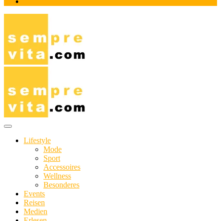
Impressum
Das Online-Magazin für Genießer mit aktivem Lebensstil
sempre-vita.com
Lifestyle
Mode
Sport
Accessoires
Wellness
Besonderes
Events
Reisen
Medien
Erlesen