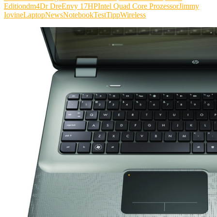
Edition
dm4
Dr Dre
Envy 17
HP
Intel Quad Core Prozessor
Jimmy
Iovine
Laptop
News
Notebook
Test
Tipp
Wireless