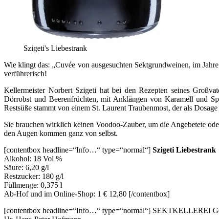
Szigeti's Liebestrank
Wie klingt das: „Cuvée von ausgesuchten Sektgrundweinen, im Jahre 2
verführerisch!
Kellermeister Norbert Szigeti hat bei den Rezepten seines Großva
Dörrobst und Beerenfrüchten, mit Anklängen von Karamell und Spu
Restsüße stammt von einem St. Laurent Traubenmost, der als Dosage 
Sie brauchen wirklich keinen Voodoo-Zauber, um die Angebetete oder 
den Augen kommen ganz von selbst.
[contentbox headline=“Info…“ type=“normal“]
Szigeti Liebestrank
Alkohol: 18 Vol %
Säure: 6,20 g/l
Restzucker: 180 g/l
Füllmenge: 0,375 l
Ab-Hof und im Online-Shop: 1 € 12,80 [/contentbox]
[contentbox headline=“Info…“ type=“normal“] SEKTKELLEREI G