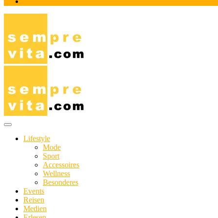
Impressum
Das Online-Magazin für Genießer mit aktivem Lebensstil
sempre-vita.com
Lifestyle
Mode
Sport
Accessoires
Wellness
Besonderes
Events
Reisen
Medien
Erlesen