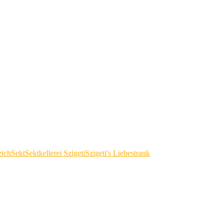
eich
Sekt
Sektkellerei Szigeti
Szigeti's Liebestrank