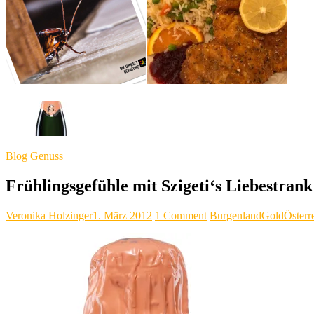
Blog
Genuss
Frühlingsgefühle mit Szigeti‘s Liebestrank
Veronika Holzinger
1. März 2012
1 Comment
Burgenland
Gold
Österr