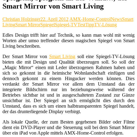
Smart Mirror von Smart Living
Christian Holzinger
22. April 2012
AMX-Home-Control
News
Smart
Living
Smart Mirror
Spiegel
Spiegel-TV
Test
Tipp
TV-Lösung
Edles Design trifft hier auf Technik, so kann man wohl mit wenig
Worten aber umso treffender diesen magischen Spiegel von Smart
Living beschreiben.
Der Smart Mirror von
Smart Living
soll eine Spiegel-TV-Lösung
bieten die mit Design und Qualität überzeugen soll. So soll der
„Magic Mirror“ einen mit Leder überzogenen Rahmen haben und
sich so gekonnt in die heimische Wohnlandschaft einfügen und
dennoch gekonnt zu einem Hingucker werden können. Dies
verdankt der Smart Mirror vor allem dem Umstand das der
integrierte Bildschirm nur im beziehungsweise während der
Betriebes sichtbar ist und in ausgeschaltetem Zustand zur Gänze
unsichtbar ist. Der Spiegel an sich ermöglicht dies durch den
Umstand, dass es sich um einen halbtransparenten Spiegel handelt,
der das drunterliegende Display verbirgt.
Als lokale Quelle, der zum Besten gegebenen Bilder oder Filme
dient ein DVD-Player und die Steuerung soll bei dem Smart Mirror
über ein iPad von Apple mittels AMX-Home-Control erfolgen.