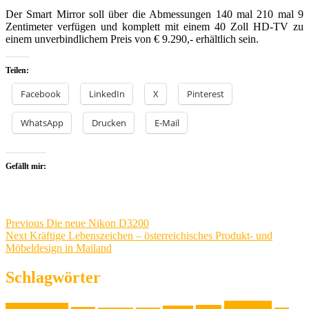
Der Smart Mirror soll über die Abmessungen 140 mal 210 mal 9
Zentimeter verfügen und komplett mit einem 40 Zoll HD-TV zu
einem unverbindlichem Preis von € 9.290,- erhältlich sein.
Teilen:
Facebook
LinkedIn
X
Pinterest
WhatsApp
Drucken
E-Mail
Gefällt mir:
Beitragsnavigation
Previous
Previous
Die neue Nikon D3200
Next
post:
Next
Kräftige Lebenszeichen – österreichisches Produkt- und
post:
Möbeldesign in Mailand
Schlagwörter