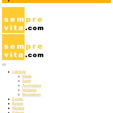
Impressum
Das Online-Magazin für Genießer mit aktivem Lebensstil
sempre-vita.com
Lifestyle
Mode
Sport
Accessoires
Wellness
Besonderes
Events
Reisen
Medien
Erlesen