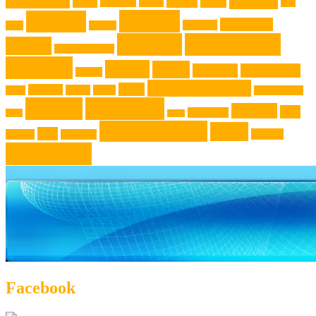
Familie
Ausstellung
Event
Design
Backen
Backrezept
Backtip
Film
Genuss
Freizeit
Jugendliche
Haushalt
Foto
Gadget
Kochen
Kochrezept
Kinder
Klassische Musik
Kochtip
Kultur
Kunst
Lifestyle
Live-Musik
Konzert
Niederösterreich
News
Museen
Musik
Natur
Mode
Oberösterreich
Rezept
Rezepttip
Technik
Test
Steiermark
Reise
Sport
Veranstaltung
Wien
Tipp
Wohnen
Theater
Touristik
Österreich
Facebook