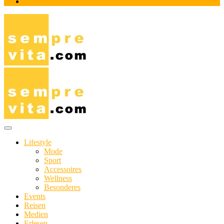
Impressum
Das Online-Magazin für Genießer mit aktivem Lebensstil
sempre-vita.com
Lifestyle
Mode
Sport
Accessoires
Wellness
Besonderes
Events
Reisen
Medien
Erlesen