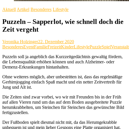
Aktuell
Artikel
Besonderes
Lifestyle
Puzzeln – Sapperlot, wie schnell doch die
Zeit vergeht
Veronika Holzinger
22. Dezember 2020
Besonderes
Event
Familie
Freizeit
Kinder
Lifestyle
Puzzle
Spiel
Veranstal
Puzzeln soll ja angeblich das Kurzzeitgedächtnis gewaltig fördern,
die Lebensqualität erhöhen können und auch Alzheimer- oder
Demenz-Erkrankungen hintanhalten.
Ohne weiteres möglich, aber unbestritten ist, dass das regelmäßige
Gerhirnjogging einfach Spaß macht und ein netter Zeitvertreib für
Jung und Alt ist.
Die Zeiten sind zwar vorbei, wo wir mit Freunden bis in der Früh
auf allen Vieren rund um das auf dem Boden ausgebreitete Puzzle
herumkrabbelten, um Steinchen für Steinchen das gewünschte Bild
fertigzustellen.
Der Fußboden spielt diesmal nicht mit, da das Herumgekrabble
unbequem ist und mein lieber Gespons eine Platte organisiert hat,