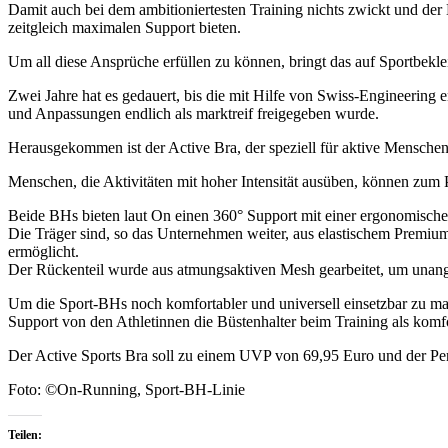
Damit auch bei dem ambitioniertesten Training nichts zwickt und der 
zeitgleich maximalen Support bieten.
Um all diese Ansprüche erfüllen zu können, bringt das auf Sportbek
Zwei Jahre hat es gedauert, bis die mit Hilfe von Swiss-Engineering 
und Anpassungen endlich als marktreif freigegeben wurde.
Herausgekommen ist der Active Bra, der speziell für aktive Menschen 
Menschen, die Aktivitäten mit hoher Intensität ausüben, können zum P
Beide BHs bieten laut On einen 360° Support mit einer ergonomischen
Die Träger sind, so das Unternehmen weiter, aus elastischem Premi
ermöglicht.
Der Rückenteil wurde aus atmungsaktiven Mesh gearbeitet, um unang
Um die Sport-BHs noch komfortabler und universell einsetzbar zu mac
Support von den Athletinnen die Büstenhalter beim Training als komf
Der Active Sports Bra soll zu einem UVP von 69,95 Euro und der P
Foto: ©On-Running, Sport-BH-Linie
Teilen: