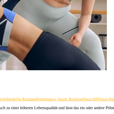
style
Mode
On-Running
Performance Sports Bra
Sport
Sport-BH
Sport-Büs
uch zu einer höheren Lebensqualität und lässt das ein oder andere Pöl