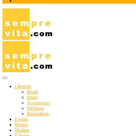
Impressum
Das Online-Magazin für Genießer mit aktivem Lebensstil
sempre-vita.com
Lifestyle
Mode
Sport
Accessoires
Wellness
Besonderes
Events
Reisen
Medien
Erlesen