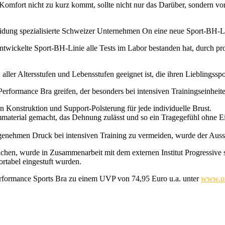
Komfort nicht zu kurz kommt, sollte nicht nur das Darüber, sondern vor
leidung spezialisierte Schweizer Unternehmen On eine neue Sport-BH-L
entwickelte Sport-BH-Linie alle Tests im Labor bestanden hat, durch pr
aller Altersstufen und Lebensstufen geeignet ist, die ihren Lieblingss
erformance Bra greifen, der besonders bei intensiven Trainingseinheit
 Konstruktion und Support-Polsterung für jede individuelle Brust.
ummaterial gemacht, das Dehnung zulässt und so ein Tragegefühl ohne
enehmen Druck bei intensiven Training zu vermeiden, wurde der Aussc
hen, wurde in Zusammenarbeit mit dem externen Institut Progressive s
ortabel eingestuft wurden.
erformance Sports Bra zu einem UVP von 74,95 Euro u.a. unter
www.on