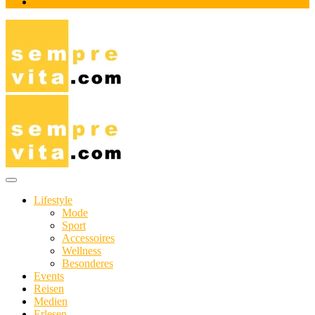
Impressum
Das Online-Magazin für Genießer mit aktivem Lebensstil
sempre-vita.com
Lifestyle
Mode
Sport
Accessoires
Wellness
Besonderes
Events
Reisen
Medien
Erlesen