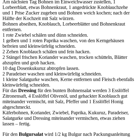
Am nächsten Tag Bohnen im Einweichwasser zustellen, 1
Lorbeerblatt, etwas Bohnenkraut, 1 angedrückte Knoblauchzehe
und 1 Prise Zucker zugeben und Bohnen weich kochen; nach der
Hälfte der Kochzeit mit Salz würzen.
Bohnen abseihen, Knoblauch, Lorbeerblätter und Bohnenkraut
entfernen.
1 rote Zwiebel schälen und dünn schneiden.
1 gelben und 1 roten Paprika waschen, von den Kerngehäusen
befreien und kleinwürfelig schneiden.
2 Zehen Knoblauch schälen und fein hacken.
2 Stängel frischen Koriander waschen, trocken schütteln, Blätter
abzupfen und grob hacken.
10 dag Dosenkukuruz abtropfen lassen.
2 Paradeiser waschen und kleinwürfelig schneiden.
1 kleine Salatgurke waschen, Kerne entfernen und Fleisch ebenfalls
kleinwürfelig schneiden.
Für das
Dressing
für den bunten Bohnensalat werden 3 Esslöffel
Zitronensaft, 4 Esslöffel Olivenöl, und gehackter Knoblauch gut
miteinander vermischt, mit Salz, Pfeffer und 1 Esslöffel Honig
abgeschmeckt.
Käferbohnen, Koriander, Zwiebel, Paprika, Kukuruz, Paradeiser,
Salatgurke und Dressing miteinander vermischen, etwas ziehen
lassen – fertig.
Für den
Bulgursalat
wird 1/2 kg Bulgur nach Packungsanleitung