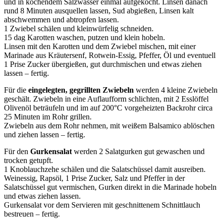
und in kochendem Salzwasser einmal aufgekocht. Linsen danach
rund 8 Minuten ausquellen lassen, Sud abgießen, Linsen kalt
abschwemmen und abtropfen lassen.
1 Zwiebel schälen und kleinwürfelig schneiden.
15 dag Karotten waschen, putzen und klein hobeln.
Linsen mit den Karotten und dem Zwiebel mischen, mit einer
Marinade aus Kräutersenf, Rotwein-Essig, Pfeffer, Öl und eventuell
1 Prise Zucker übergießen, gut durchmischen und etwas ziehen
lassen – fertig.
Für die
eingelegten, gegrillten Zwiebeln
werden 4 kleine Zwiebeln
geschält. Zwiebeln in eine Auflaufform schlichten, mit 2 Esslöffel
Olivenöl beträufeln und im auf 200°C vorgeheizten Backrohr circa
25 Minuten im Rohr grillen.
Zwiebeln aus dem Rohr nehmen, mit weißem Balsamico ablöschen
und ziehen lassen – fertig.
Für den
Gurkensalat
werden 2 Salatgurken gut gewaschen und
trocken getupft.
1 Knoblauchzehe schälen und die Salatschüssel damit ausreiben.
Weinessig, Rapsöl, 1 Prise Zucker, Salz und Pfeffer in der
Salatschüssel gut vermischen, Gurken direkt in die Marinade hobeln
und etwas ziehen lassen.
Gurkensalat vor dem Servieren mit geschnittenem Schnittlauch
bestreuen – fertig.