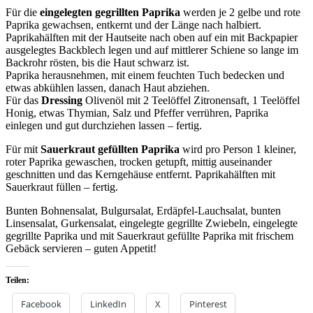
Für die
eingelegten gegrillten Paprika
werden je 2 gelbe und rote
Paprika gewachsen, entkernt und der Länge nach halbiert.
Paprikahälften mit der Hautseite nach oben auf ein mit Backpapier
ausgelegtes Backblech legen und auf mittlerer Schiene so lange im
Backrohr rösten, bis die Haut schwarz ist.
Paprika herausnehmen, mit einem feuchten Tuch bedecken und
etwas abkühlen lassen, danach Haut abziehen.
Für das
Dressing
Olivenöl mit 2 Teelöffel Zitronensaft, 1 Teelöffel
Honig, etwas Thymian, Salz und Pfeffer verrühren, Paprika
einlegen und gut durchziehen lassen – fertig.
Für mit
Sauerkraut gefüllten Paprika
wird pro Person 1 kleiner,
roter Paprika gewaschen, trocken getupft, mittig auseinander
geschnitten und das Kerngehäuse entfernt. Paprikahälften mit
Sauerkraut füllen – fertig.
Bunten Bohnensalat, Bulgursalat, Erdäpfel-Lauchsalat, bunten
Linsensalat, Gurkensalat, eingelegte gegrillte Zwiebeln, eingelegte
gegrillte Paprika und mit Sauerkraut gefüllte Paprika mit frischem
Gebäck servieren – guten Appetit!
Teilen:
Facebook
LinkedIn
X
Pinterest