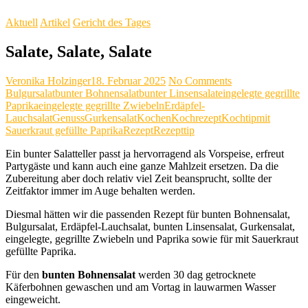
Aktuell
Artikel
Gericht des Tages
Salate, Salate, Salate
Veronika Holzinger
18. Februar 2025
No Comments
Bulgursalat
bunter Bohnensalat
bunter Linsensalat
eingelegte gegrillte
Paprika
eingelegte gegrillte Zwiebeln
Erdäpfel-
Lauchsalat
Genuss
Gurkensalat
Kochen
Kochrezept
Kochtip
mit
Sauerkraut gefüllte Paprika
Rezept
Rezepttip
Ein bunter Salatteller passt ja hervorragend als Vorspeise, erfreut
Partygäste und kann auch eine ganze Mahlzeit ersetzen. Da die
Zubereitung aber doch relativ viel Zeit beansprucht, sollte der
Zeitfaktor immer im Auge behalten werden.
Diesmal hätten wir die passenden Rezept für bunten Bohnensalat,
Bulgursalat, Erdäpfel-Lauchsalat, bunten Linsensalat, Gurkensalat,
eingelegte, gegrillte Zwiebeln und Paprika sowie für mit Sauerkraut
gefüllte Paprika.
Für den
bunten Bohnensalat
werden 30 dag getrocknete
Käferbohnen gewaschen und am Vortag in lauwarmen Wasser
eingeweicht.