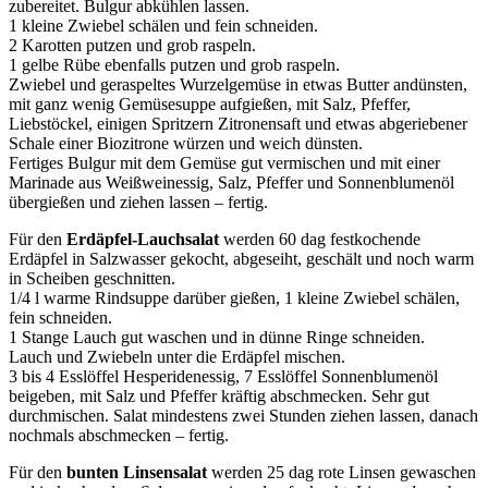
zubereitet. Bulgur abkühlen lassen.
1 kleine Zwiebel schälen und fein schneiden.
2 Karotten putzen und grob raspeln.
1 gelbe Rübe ebenfalls putzen und grob raspeln.
Zwiebel und geraspeltes Wurzelgemüse in etwas Butter andünsten,
mit ganz wenig Gemüsesuppe aufgießen, mit Salz, Pfeffer,
Liebstöckel, einigen Spritzern Zitronensaft und etwas abgeriebener
Schale einer Biozitrone würzen und weich dünsten.
Fertiges Bulgur mit dem Gemüse gut vermischen und mit einer
Marinade aus Weißweinessig, Salz, Pfeffer und Sonnenblumenöl
übergießen und ziehen lassen – fertig.
Für den
Erdäpfel-Lauchsalat
werden 60 dag festkochende
Erdäpfel in Salzwasser gekocht, abgeseiht, geschält und noch warm
in Scheiben geschnitten.
1/4 l warme Rindsuppe darüber gießen, 1 kleine Zwiebel schälen,
fein schneiden.
1 Stange Lauch gut waschen und in dünne Ringe schneiden.
Lauch und Zwiebeln unter die Erdäpfel mischen.
3 bis 4 Esslöffel Hesperidenessig, 7 Esslöffel Sonnenblumenöl
beigeben, mit Salz und Pfeffer kräftig abschmecken. Sehr gut
durchmischen. Salat mindestens zwei Stunden ziehen lassen, danach
nochmals abschmecken – fertig.
Für den
bunten Linsensalat
werden 25 dag rote Linsen gewaschen