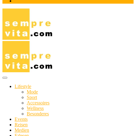
Impressum
Das Online-Magazin für Genießer mit aktivem Lebensstil
sempre-vita.com
Lifestyle
Mode
Sport
Accessoires
Wellness
Besonderes
Events
Reisen
Medien
Erlesen