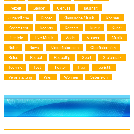
Freizeit
Gadget
Genuss
Haushalt
Jugendliche
Kinder
Klassische Musik
Kochen
Kochrezept
Kochtip
Konzert
Kultur
Kunst
Lifestyle
Live-Musik
Mode
Museen
Musik
Natur
News
Niederösterreich
Oberösterreich
Reise
Rezept
Rezepttip
Sport
Steiermark
Technik
Test
Theater
Tipp
Touristik
Veranstaltung
Wien
Wohnen
Österreich