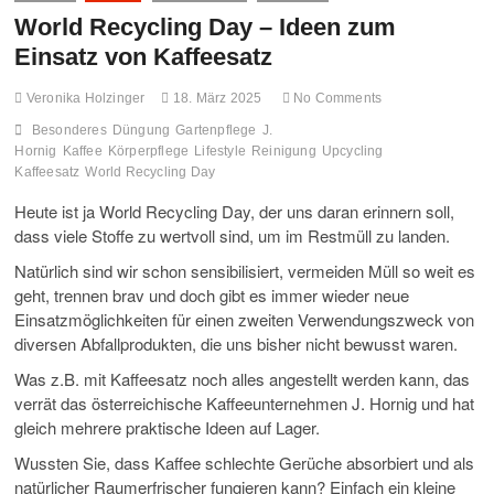
World Recycling Day – Ideen zum
Einsatz von Kaffeesatz
Veronika Holzinger
18. März 2025
No Comments
Besonderes
Düngung
Gartenpflege
J.
Hornig
Kaffee
Körperpflege
Lifestyle
Reinigung
Upcycling
Kaffeesatz
World Recycling Day
Heute ist ja World Recycling Day, der uns daran erinnern soll,
dass viele Stoffe zu wertvoll sind, um im Restmüll zu landen.
Natürlich sind wir schon sensibilisiert, vermeiden Müll so weit es
geht, trennen brav und doch gibt es immer wieder neue
Einsatzmöglichkeiten für einen zweiten Verwendungszweck von
diversen Abfallprodukten, die uns bisher nicht bewusst waren.
Was z.B. mit Kaffeesatz noch alles angestellt werden kann, das
verrät das österreichische Kaffeeunternehmen J. Hornig und hat
gleich mehrere praktische Ideen auf Lager.
Wussten Sie, dass Kaffee schlechte Gerüche absorbiert und als
natürlicher Raumerfrischer fungieren kann? Einfach ein kleine