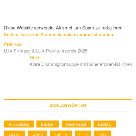
Diese Website verwendet Akismet, um Spam zu reduzieren.
Erfahre, wie deine Kommentardaten verarbeitet werden.
Previous
Beitragsnavigation
Previous
post:
LUX-Filmtage & LUX-Publikumspreis 2025
Next
Next
post:
Klare Champignonsuppe mit Kichererbsen-Bällchen
SCHLAGWÖRTER
Ausstellung
Backen
Backrezept
Backtip
Design
Event
Familie
Film
Foto