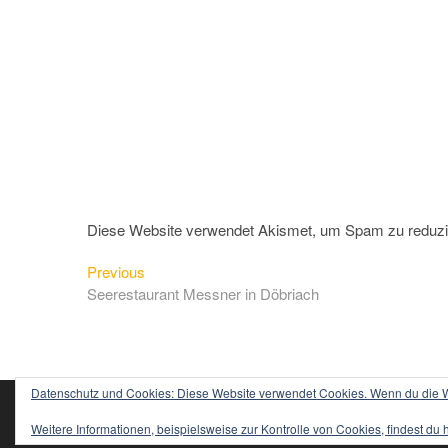
Diese Website verwendet Akismet, um Spam zu reduz
Previous
Beitragsnavigation
Previous
post:
Seerestaurant Messner in Döbriach
Datenschutz und Cookies: Diese Website verwendet Cookies. Wenn du die We
sempre-vita.com
Word
| Designed by:
Theme Freesia
© 2020
Weitere Informationen, beispielsweise zur Kontrolle von Cookies, findest du 