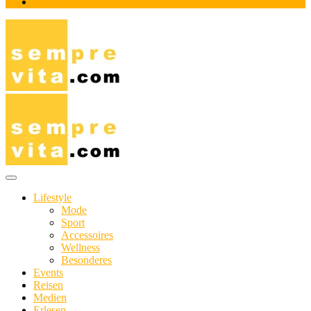
Impressum
Das Online-Magazin für Genießer mit aktivem Lebensstil
sempre-vita.com
Lifestyle
Mode
Sport
Accessoires
Wellness
Besonderes
Events
Reisen
Medien
Erlesen