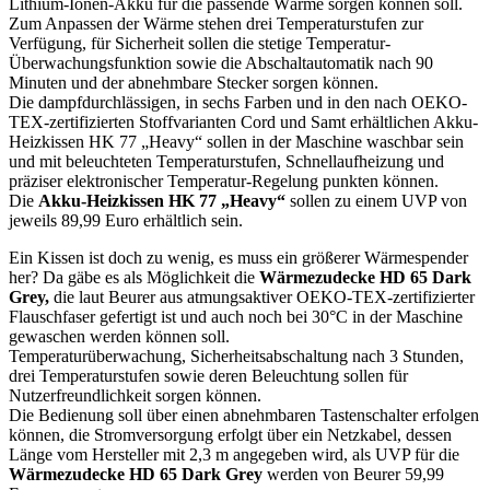
Lithium-Ionen-Akku für die passende Wärme sorgen können soll.
Zum Anpassen der Wärme stehen drei Temperaturstufen zur
Verfügung, für Sicherheit sollen die stetige Temperatur-
Überwachungsfunktion sowie die Abschaltautomatik nach 90
Minuten und der abnehmbare Stecker sorgen können.
Die dampfdurchlässigen, in sechs Farben und in den nach OEKO-
TEX-zertifizierten Stoffvarianten Cord und Samt erhältlichen Akku-
Heizkissen HK 77 „Heavy“ sollen in der Maschine waschbar sein
und mit beleuchteten Temperaturstufen, Schnellaufheizung und
präziser elektronischer Temperatur-Regelung punkten können.
Die
Akku-Heizkissen HK 77 „Heavy“
sollen zu einem UVP von
jeweils 89,99 Euro erhältlich sein.
Ein Kissen ist doch zu wenig, es muss ein größerer Wärmespender
her? Da gäbe es als Möglichkeit die
Wärmezudecke HD 65 Dark
Grey,
die laut Beurer aus atmungsaktiver OEKO-TEX-zertifizierter
Flauschfaser gefertigt ist und auch noch bei 30°C in der Maschine
gewaschen werden können soll.
Temperaturüberwachung, Sicherheitsabschaltung nach 3 Stunden,
drei Temperaturstufen sowie deren Beleuchtung sollen für
Nutzerfreundlichkeit sorgen können.
Die Bedienung soll über einen abnehmbaren Tastenschalter erfolgen
können, die Stromversorgung erfolgt über ein Netzkabel, dessen
Länge vom Hersteller mit 2,3 m angegeben wird, als UVP für die
Wärmezudecke HD 65 Dark Grey
werden von Beurer 59,99