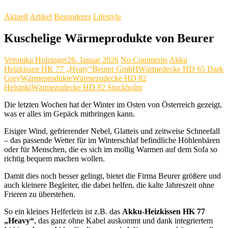
Aktuell
Artikel
Besonderes
Lifestyle
Kuschelige Wärmeprodukte von Beurer
Veronika Holzinger
26. Januar 2026
No Comments
Akku
Heizkissen HK 77 „Heaty“
Beurer GmbH
Wärmedecke HD 65 Dark
Grey
Wärmeprodukte
Wärmezudecke HD 82
Helsinki
Wärmezudecke HD 82 Stockholm
Die letzten Wochen hat der Winter im Osten von Österreich gezeigt,
was er alles im Gepäck mitbringen kann.
Eisiger Wind, gefrierender Nebel, Glatteis und zeitweise Schneefall
– das passende Wetter für im Winterschlaf befindliche Höhlenbären
oder für Menschen, die es sich im mollig Warmen auf dem Sofa so
richtig bequem machen wollen.
Damit dies noch besser gelingt, bietet die Firma Beurer größere und
auch kleinere Begleiter, die dabei helfen, die kalte Jahreszeit ohne
Frieren zu überstehen.
So ein kleines Helferlein ist z.B. das
Akku-Heizkissen HK 77
„Heavy“
, das ganz ohne Kabel auskommt und dank integriertem