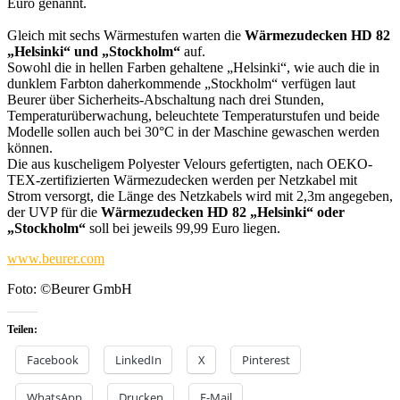
Euro genannt.
Gleich mit sechs Wärmestufen warten die
Wärmezudecken HD 82
„Helsinki“ und „Stockholm“
auf.
Sowohl die in hellen Farben gehaltene „Helsinki“, wie auch die in
dunklem Farbton daherkommende „Stockholm“ verfügen laut
Beurer über Sicherheits-Abschaltung nach drei Stunden,
Temperaturüberwachung, beleuchtete Temperaturstufen und beide
Modelle sollen auch bei 30°C in der Maschine gewaschen werden
können.
Die aus kuscheligem Polyester Velours gefertigten, nach OEKO-
TEX-zertifizierten Wärmezudecken werden per Netzkabel mit
Strom versorgt, die Länge des Netzkabels wird mit 2,3m angegeben,
der UVP für die
Wärmezudecken HD 82 „Helsinki“ oder
„Stockholm“
soll bei jeweils 99,99 Euro liegen.
www.beurer.com
Foto: ©Beurer GmbH
Teilen:
Facebook
LinkedIn
X
Pinterest
WhatsApp
Drucken
E-Mail