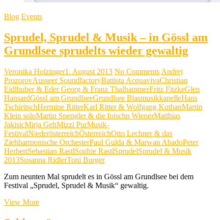
Blog
Events
Sprudel, Sprudel & Musik – in Gössl am
Grundlsee sprudelts wieder gewaltig
Veronika Holzinger
1. August 2013
No Comments
Andrej
Prozorov
Ausseer Soundfactory
Battista Acquaviva
Christian
Eidlhuber & Eder Georg & Franz Thalhammer
Fritz Fitzke
Glen
Hansard
Gössl am Grundlsee
Grundlsee Blasmusikkapelle
Hans
Tschiritsch
Hermine Ritter
Karl Ritter & Wolfgang Kuthan
Martin
Klein solo
Martin Spengler & die foischn Wiener
Matthias
Jakisic
Mirja Geh
Mizzi Pur
Musik-
Festival
Niederösterreich
Österreich
Otto Lechner & das
Ziehharmonische Orchester
Paul Gulda & Marwan Abado
Peter
Herbert
Sebastian Rastl
Sophie Rastl
Sprudel
Sprudel & Musik
2013
Susanna Ridler
Toni Burger
Zum neunten Mal sprudelt es in Gössl am Grundlsee bei dem
Festival „Sprudel, Sprudel & Musik“ gewaltig.
Sprudel,
View More
Sprudel
&