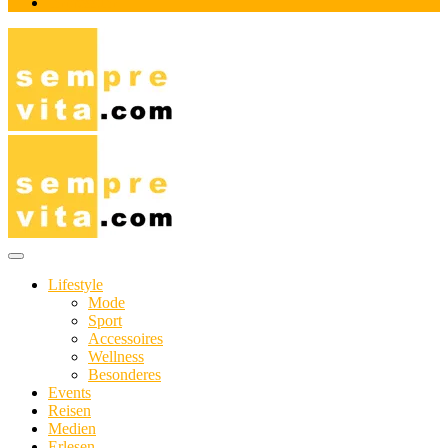
Impressum
Das Online-Magazin für Genießer mit aktivem Lebensstil
sempre-vita.com
Lifestyle
Mode
Sport
Accessoires
Wellness
Besonderes
Events
Reisen
Medien
Erlesen