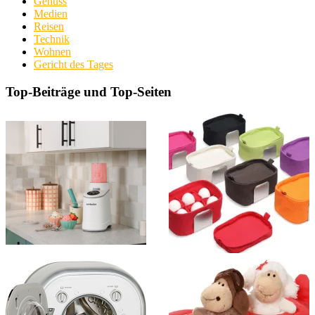
Genuss
Medien
Reisen
Technik
Wohnen
Gericht des Tages
Top-Beiträge und Top-Seiten