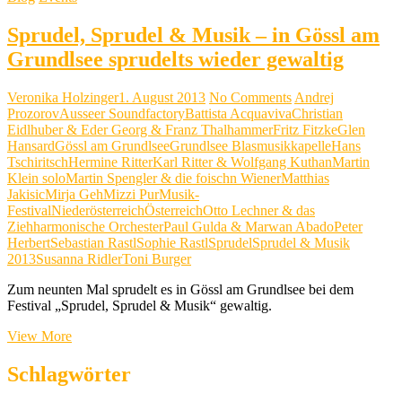
Sprudel, Sprudel & Musik – in Gössl am
Grundlsee sprudelts wieder gewaltig
Veronika Holzinger
1. August 2013
No Comments
Andrej
Prozorov
Ausseer Soundfactory
Battista Acquaviva
Christian
Eidlhuber & Eder Georg & Franz Thalhammer
Fritz Fitzke
Glen
Hansard
Gössl am Grundlsee
Grundlsee Blasmusikkapelle
Hans
Tschiritsch
Hermine Ritter
Karl Ritter & Wolfgang Kuthan
Martin
Klein solo
Martin Spengler & die foischn Wiener
Matthias
Jakisic
Mirja Geh
Mizzi Pur
Musik-
Festival
Niederösterreich
Österreich
Otto Lechner & das
Ziehharmonische Orchester
Paul Gulda & Marwan Abado
Peter
Herbert
Sebastian Rastl
Sophie Rastl
Sprudel
Sprudel & Musik
2013
Susanna Ridler
Toni Burger
Zum neunten Mal sprudelt es in Gössl am Grundlsee bei dem
Festival „Sprudel, Sprudel & Musik“ gewaltig.
Sprudel,
View More
Sprudel
&
Schlagwörter
Musik
–