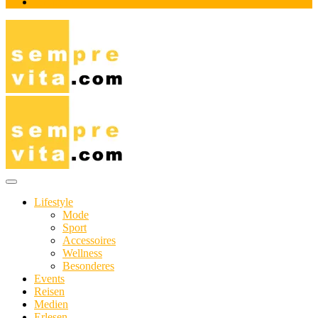
Impressum
Das Online-Magazin für Genießer mit aktivem Lebensstil
sempre-vita.com
Lifestyle
Mode
Sport
Accessoires
Wellness
Besonderes
Events
Reisen
Medien
Erlesen