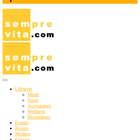
Impressum
Das Online-Magazin für Genießer mit aktivem Lebensstil
sempre-vita.com
Lifestyle
Mode
Sport
Accessoires
Wellness
Besonderes
Events
Reisen
Medien
Erlesen