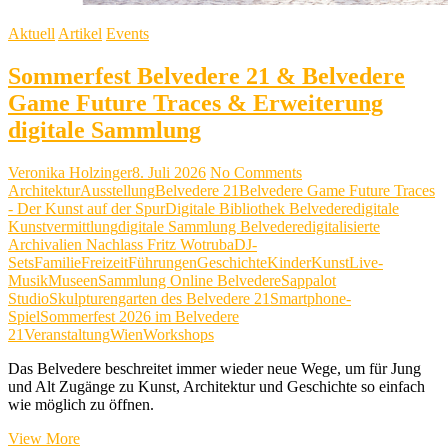
Aktuell
Artikel
Events
Sommerfest Belvedere 21 & Belvedere
Game Future Traces & Erweiterung
digitale Sammlung
Veronika Holzinger
8. Juli 2026
No Comments
Architektur
Ausstellung
Belvedere 21
Belvedere Game Future Traces
- Der Kunst auf der Spur
Digitale Bibliothek Belvedere
digitale
Kunstvermittlung
digitale Sammlung Belvedere
digitalisierte
Archivalien Nachlass Fritz Wotruba
DJ-
Sets
Familie
Freizeit
Führungen
Geschichte
Kinder
Kunst
Live-
Musik
Museen
Sammlung Online Belvedere
Sappalot
Studio
Skulpturengarten des Belvedere 21
Smartphone-
Spiel
Sommerfest 2026 im Belvedere
21
Veranstaltung
Wien
Workshops
Das Belvedere beschreitet immer wieder neue Wege, um für Jung
und Alt Zugänge zu Kunst, Architektur und Geschichte so einfach
wie möglich zu öffnen.
Sommerfest
View More