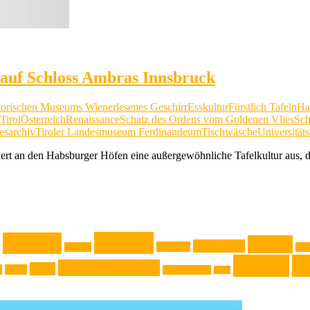
 auf Schloss Ambras Innsbruck
storischen Museums Wien
erlesenes Geschirr
Esskultur
Fürstlich Tafeln
Ha
Tirol
Österreich
Renaissance
Schatz des Ordens vom Goldenen Vlies
Sch
esarchiv
Tiroler Landesmuseum Ferdinandeum
Tischwäsche
Universität
dert an den Habsburger Höfen eine außergewöhnliche Tafelkultur aus, d
Genuss
Freizeit
Kinder
Jugendliche
Haushalt
Gadget
Kla
Rezept
Re
Niederösterreich
News
k
Natur
Oberösterreich
Reise