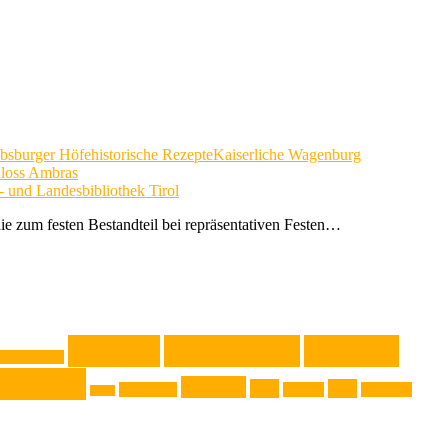
bsburger Höfe
historische Rezepte
Kaiserliche Wagenburg
loss Ambras
s- und Landesbibliothek Tirol
ie zum festen Bestandteil bei repräsentativen Festen…
Kochen
Kochrezept
Kochtip
ssische Musik
zepttip
Technik
Test
Tipp
Steiermark
Theater
Touristik
Sport