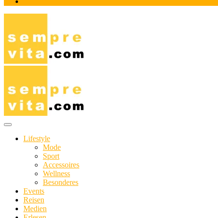
Impressum
Das Online-Magazin für Genießer mit aktivem Lebensstil
sempre-vita.com
Lifestyle
Mode
Sport
Accessoires
Wellness
Besonderes
Events
Reisen
Medien
Erlesen