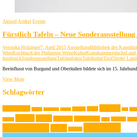
Aktuell
Artikel
Events
Fürstlich Tafeln – Neue Sonderausstellung
Veronika Holzinger
7. April 2015
Ausstellung
Bibliothek des Kunsthi
Wien
Kochbuch der Philippine Welse
Kultur
Kunstkammerstücke
Land 
Innsbruck
Sonderausstellung
Tafelaufsätze
Tafelkultur
Tirol
Tiroler Land
Beeinflusst von Burgund und Oberitalien bildete sich im 15. Jahrhun
Fürstlich
View More
Tafeln
–
Schlagwörter
Neue
Sonderausstellung
auf
Familie
Ausstellung
Event
Design
Backen
Foto
Backrezept
Backtip
Film
Schloss
Kultur
Kunst
Ambras
Lifestyle
Live-Musik
Museen
Musi
Konzert
Mode
Innsbruck
Österreich
Veranstaltung
Wien
Wohnen