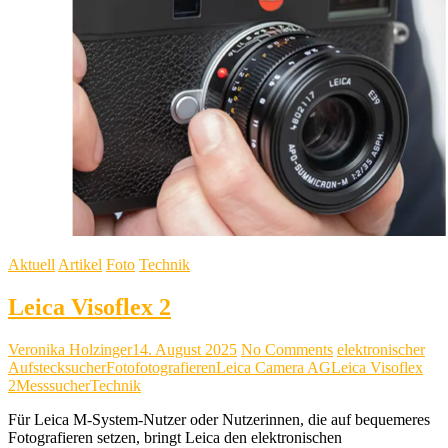
Aktuell
Artikel
Foto
Technik
Leica Visoflex 2
Veronika Holzinger
14. August 2025
No Comments
elektronischer
Aufstecksucher
Foto
fotografieren
Leica Camera AG
Leica Visoflex
2
Messsucher
Technik
Für Leica M-System-Nutzer oder Nutzerinnen, die auf bequemeres
Fotografieren setzen, bringt Leica den elektronischen