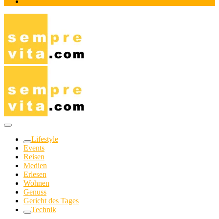
Impressum
Das Online-Magazin für Genießer mit aktivem Lebensstil
sempre-vita.com
Lifestyle
Events
Reisen
Medien
Erlesen
Wohnen
Genuss
Gericht des Tages
Technik