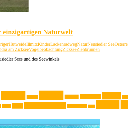
 einzigartigen Naturwelt
riger
Hutweide
Illmitz
Kinder
Lackenradweg
Natur
Neusiedler See
Österre
ndrä am Zicksee
Vogelbeobachtung
Zicksee
Ziehbrunnen
siedler Sees und des Seewinkels.
Genuss
Freizeit
Kinder
Jugendliche
Haushalt
Gadget
Kla
Rezept
Re
Niederösterreich
News
k
Natur
Oberösterreich
Reise