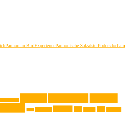
ich
Pannonian BirdExperience
Pannonische Salzalster
Podersdorf am
Kochen
Kochrezept
Kochtip
ssische Musik
zepttip
Technik
Test
Tipp
Steiermark
Theater
Touristik
Sport