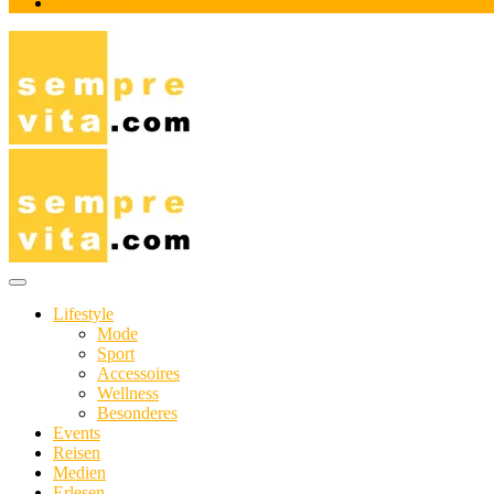
Impressum
Das Online-Magazin für Genießer mit aktivem Lebensstil
sempre-vita.com
Lifestyle
Mode
Sport
Accessoires
Wellness
Besonderes
Events
Reisen
Medien
Erlesen