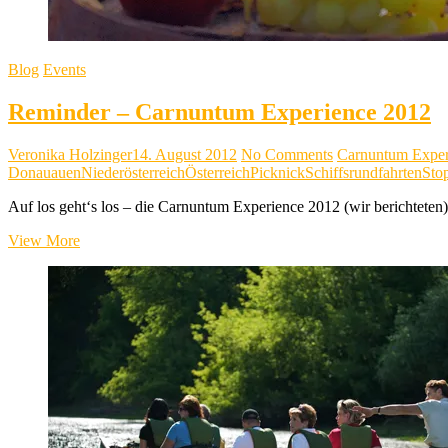
Blog
Events
Reminder – Carnuntum Experience 2012
Veronika Holzinger
14. August 2012
No Comments
Carnuntum Exper
Donauauen
Niederösterreich
Österreich
Picknick
Schiffsrundfahrten
Sto
Auf los geht‘s los – die Carnuntum Experience 2012 (wir berichteten) 
Reminder
View More
–
Carnuntum
Experience
2012