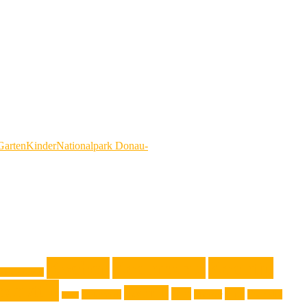
Garten
Kinder
Nationalpark Donau-
Kochen
Kochrezept
Kochtip
ssische Musik
zepttip
Technik
Test
Tipp
Steiermark
Theater
Touristik
Sport