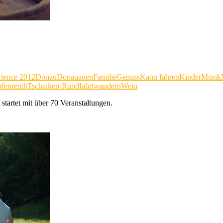
ience 2012
Donau
Donauauen
Familie
Genuss
Kanu fahren
Kinder
Musik
pfenreuth
Tschaiken-Rundfahrt
wandern
Wein
startet mit über 70 Veranstaltungen.