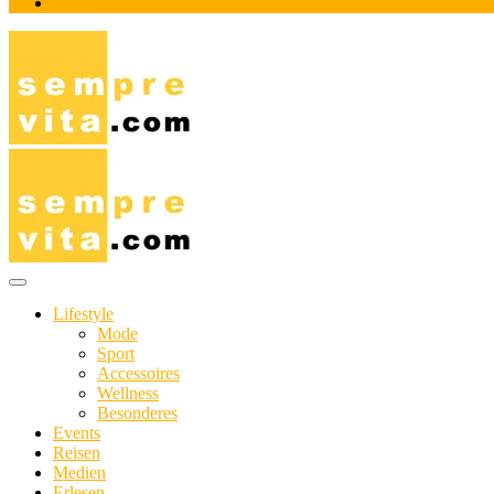
Impressum
Das Online-Magazin für Genießer mit aktivem Lebensstil
sempre-vita.com
Lifestyle
Mode
Sport
Accessoires
Wellness
Besonderes
Events
Reisen
Medien
Erlesen