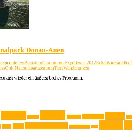
ionalpark Donau-Auen
expeditionen
Bootstour
Carnuntum Experience 2012
Eckartsau
Familien
ossOrth Nationalparkzentrum
Tiere
Wanderungen
August wieder ein äußerst breites Programm.
Genuss
Freizeit
Kinder
Jugendliche
Haushalt
Gadget
Kla
Rezept
Re
Niederösterreich
News
k
Natur
Oberösterreich
Reise