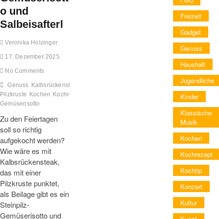
o und
Freizeit
Salbeisafterl
Gadget
Veronika Holzinger
Genuss
17. Dezember 2025
Haushalt
No Comments
Jugendliche
Genuss
Kalbsrückensteak mit
Pilzkruste
Kochen
Kochrezept
Kochtip
Rezept
Rezepttip
Salbeisafterl
Steinpil
Kinder
Gemüserisotto
Klassische
Zu den Feiertagen
Musik
soll so richtig
Kochen
aufgekocht werden?
Wie wäre es mit
Kochrezept
Kalbsrückensteak,
Kochtip
das mit einer
Pilzkruste punktet,
Konzert
als Beilage gibt es ein
Kultur
Steinpilz-
Gemüserisotto und
Kunst