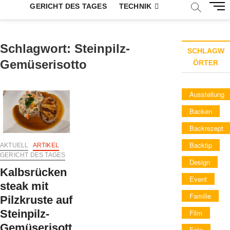
M
GERICHT DES TAGES
TECHNIK
e
n
u
Schlagwort:
Steinpilz-
B
SCHLAGW
u
Gemüserisotto
ÖRTER
t
t
Ausstellung
o
n
Backen
Backrezept
Backtip
AKTUELL
ARTIKEL
GERICHT DES TAGES
Design
Kalbsrücken
Event
steak mit
Familie
Pilzkruste auf
Steinpilz-
Film
Gemüserisott
Foto