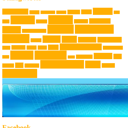
Familie
Ausstellung
Event
Design
Backen
Backrezept
Backtip
Film
Genuss
Freizeit
Jugendliche
Haushalt
Foto
Gadget
Kochen
Kochrezept
Kinder
Klassische Musik
Kochtip
Kultur
Kunst
Lifestyle
Live-Musik
Konzert
Niederösterreich
News
Museen
Musik
Natur
Mode
Oberösterreich
Rezept
Rezepttip
Technik
Test
Steiermark
Reise
Sport
Veranstaltung
Wien
Tipp
Wohnen
Theater
Touristik
Österreich
Facebook