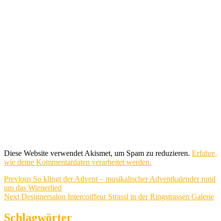
Diese Website verwendet Akismet, um Spam zu reduzieren.
Erfahre,
wie deine Kommentardaten verarbeitet werden.
Beitragsnavigation
Previous
Previous
So klingt der Advent – musikalischer Adventkalender rund
post:
um das Wienerlied
Next
Next
Designersalon Intercoiffeur Strassl in der Ringstrassen Galerie
post:
Schlagwörter