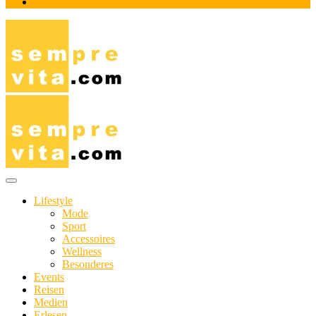
Impressum
Das Online-Magazin für Genießer mit aktivem Lebensstil
sempre-vita.com
Lifestyle
Mode
Sport
Accessoires
Wellness
Besonderes
Events
Reisen
Medien
Erlesen