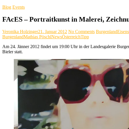
Blog
Events
FAcES – Portraitkunst in Malerei, Zeichn
Veronika Holzinger
21. Januar 2012
No Comments
Burgenland
Eisens
Burgenland
Mathias Pöschl
News
Österreich
Tipp
Am 24. Jänner 2012 findet um 19:00 Uhr in der Landesgalerie Burgen
Bieler statt.