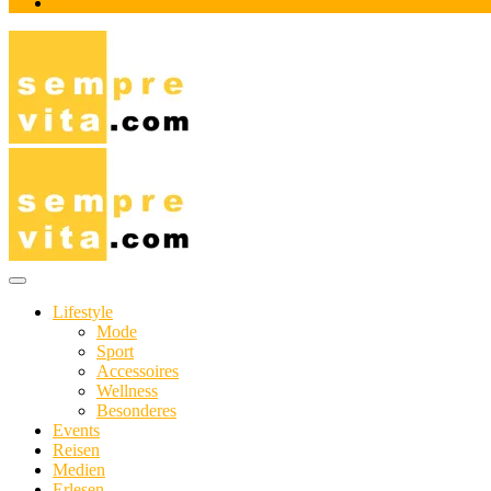
Impressum
Das Online-Magazin für Genießer mit aktivem Lebensstil
sempre-vita.com
Lifestyle
Mode
Sport
Accessoires
Wellness
Besonderes
Events
Reisen
Medien
Erlesen