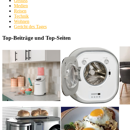
Genuss
Medien
Reisen
Technik
Wohnen
Gericht des Tages
Top-Beiträge und Top-Seiten