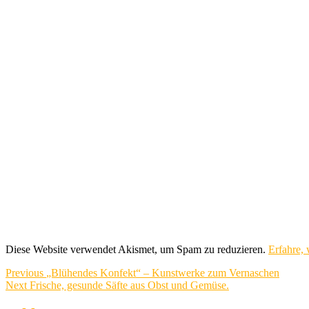
Diese Website verwendet Akismet, um Spam zu reduzieren.
Erfahre,
Beitragsnavigation
Previous
Previous
„Blühendes Konfekt“ – Kunstwerke zum Vernaschen
Next
post:
Next
Frische, gesunde Säfte aus Obst und Gemüse.
post: