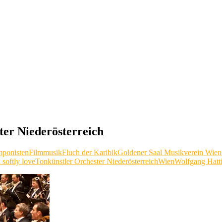
ter Niederösterreich
ponisten
Filmmusik
Fluch der Karibik
Goldener Saal Musikverein Wien
 softly love
Tonkünstler Orchester Niederösterreich
Wien
Wolfgang Hatt