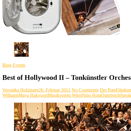
Blog
Events
Best of Hollywood II – Tonkünstler Orches
Veronika Holzinger
26. Februar 2012
No Comments
Der Pate
Filmkom
Williams
Maya Hakvoort
Musikverein Wien
Nino Rota
Österreich
Speak