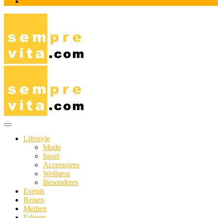
Impressum
Das Online-Magazin für Genießer mit aktivem Lebensstil
sempre-vita.com
Lifestyle
Mode
Sport
Accessoires
Wellness
Besonderes
Events
Reisen
Medien
Erlesen