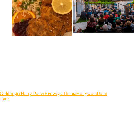
Goldfinger
Harry Potter
Hedwigs Thema
Hollywood
John
inger