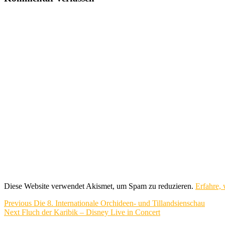
Diese Website verwendet Akismet, um Spam zu reduzieren.
Erfahre,
Beitragsnavigation
Previous
Previous
Die 8. Internationale Orchideen- und Tillandsienschau
Next
post:
Next
Fluch der Karibik – Disney Live in Concert
post: