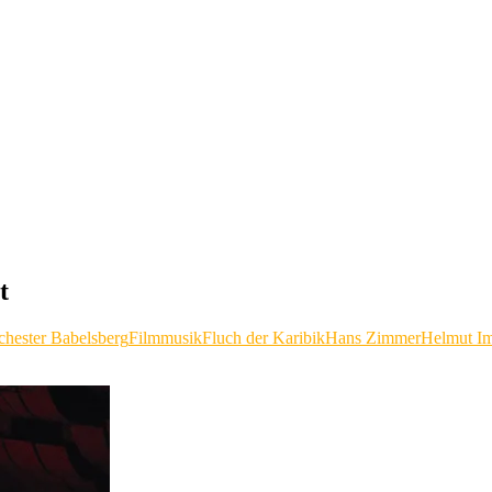
t
chester Babelsberg
Filmmusik
Fluch der Karibik
Hans Zimmer
Helmut I