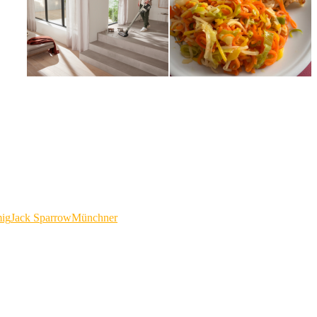
mig
Jack Sparrow
Münchner