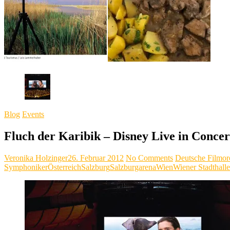
Blog
Events
Fluch der Karibik – Disney Live in Concer
Veronika Holzinger
26. Februar 2012
No Comments
Deutsche Filmor
Symphoniker
Österreich
Salzburg
Salzburgarena
Wien
Wiener Stadthalle