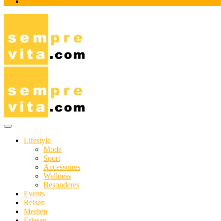
Impressum
Das Online-Magazin für Genießer mit aktivem Lebensstil
sempre-vita.com
Lifestyle
Mode
Sport
Accessoires
Wellness
Besonderes
Events
Reisen
Medien
Erlesen