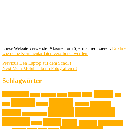
Diese Website verwendet Akismet, um Spam zu reduzieren.
Erfahre,
wie deine Kommentardaten verarbeitet werden.
Beitragsnavigation
Previous
Previous
Den Laptop auf dem Schoß!
Next
post:
Next
Mehr Mobilität beim Fotografieren!
post:
Schlagwörter
Familie
Ausstellung
Event
Design
Backen
Backrezept
Backtip
Film
Genuss
Freizeit
Jugendliche
Haushalt
Foto
Gadget
Kochen
Kochrezept
Kinder
Klassische Musik
Kochtip
Kultur
Kunst
Lifestyle
Live-Musik
Konzert