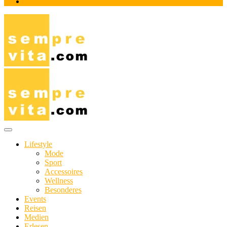
Impressum
Das Online-Magazin für Genießer mit aktivem Lebensstil
sempre-vita.com
Lifestyle
Mode
Sport
Accessoires
Wellness
Besonderes
Events
Reisen
Medien
Erlesen