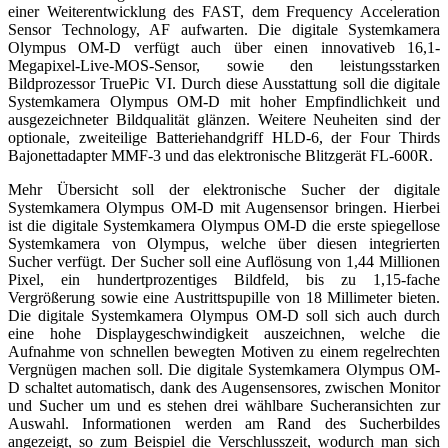
einer Weiterentwicklung des FAST, dem Frequency Acceleration
Sensor Technology, AF aufwarten. Die digitale Systemkamera
Olympus OM-D verfügt auch über einen innovativeb 16,1-
Megapixel-Live-MOS-Sensor, sowie den leistungsstarken
Bildprozessor TruePic VI. Durch diese Ausstattung soll die digitale
Systemkamera Olympus OM-D mit hoher Empfindlichkeit und
ausgezeichneter Bildqualität glänzen. Weitere Neuheiten sind der
optionale, zweiteilige Batteriehandgriff HLD-6, der Four Thirds
Bajonettadapter MMF-3 und das elektronische Blitzgerät FL-600R.
Mehr Übersicht soll der elektronische Sucher der digitale
Systemkamera Olympus OM-D mit Augensensor bringen. Hierbei
ist die digitale Systemkamera Olympus OM-D die erste spiegellose
Systemkamera von Olympus, welche über diesen integrierten
Sucher verfügt. Der Sucher soll eine Auflösung von 1,44 Millionen
Pixel, ein hundertprozentiges Bildfeld, bis zu 1,15-fache
Vergrößerung sowie eine Austrittspupille von 18 Millimeter bieten.
Die digitale Systemkamera Olympus OM-D soll sich auch durch
eine hohe Displaygeschwindigkeit auszeichnen, welche die
Aufnahme von schnellen bewegten Motiven zu einem regelrechten
Vergnügen machen soll. Die digitale Systemkamera Olympus OM-
D schaltet automatisch, dank des Augensensores, zwischen Monitor
und Sucher um und es stehen drei wählbare Sucheransichten zur
Auswahl. Informationen werden am Rand des Sucherbildes
angezeigt, so zum Beispiel die Verschlusszeit, wodurch man sich