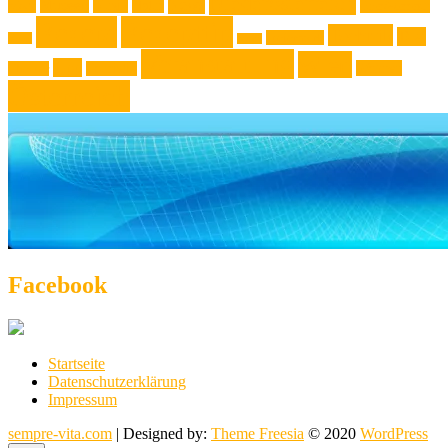
Niederösterreich
News
Museen
Musik
Natur
Mode
Oberösterreich
Rezept
Rezepttip
Technik
Test
Steiermark
Reise
Sport
Veranstaltung
Wien
Tipp
Wohnen
Theater
Touristik
Österreich
Facebook
Startseite
Datenschutzerklärung
Impressum
sempre-vita.com
| Designed by:
Theme Freesia
© 2020
WordPress