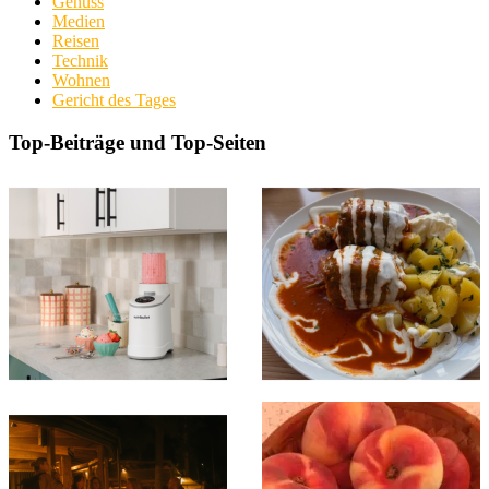
Genuss
Medien
Reisen
Technik
Wohnen
Gericht des Tages
Top-Beiträge und Top-Seiten