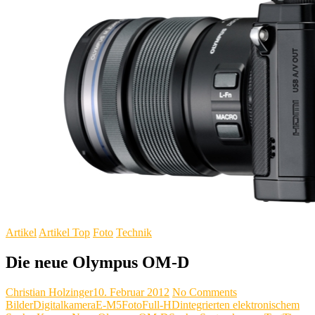
Artikel
Artikel Top
Foto
Technik
Die neue Olympus OM-D
Christian Holzinger
10. Februar 2012
No Comments
Bilder
Digitalkamera
E-M5
Foto
Full-HD
integrierten elektronischem