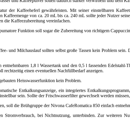
sser und Kaffeepulver sollen dadurch stärker verwirbeln und dem Ka
atur der Kaffeeheferl gewährleisten. Mit seiner einstellbaren Kaffe
en Kaffeemenge von ca. 20 mL bis ca. 240 mL sollte jeder Nutzer seine
en die Kaffeezubereitung vereinfachen.
umatore Funktion soll sogar die Zubereitung von richtigem Cappuccin
e- und Milchauslauf sollten selbst große Tassen kein Problem sein. D
 entnehmbaren 1,8 l Wassertank und den 0,5 l fassenden Edelstahl-Th
l rechtzeitig einen eventuellen Nachfüllbedarf anzeigen.
ngebauten Heisswasserfunktion kein Problem.
tomatische Entkalkungsanzeige, ein integriertes Entkalkungsprogram
nstellbar sein. Sollte der Frischwasserfilter gewechselt werden müssen
n, soll die Brühgruppe der Nivona CafeRomatica 850 einfach entnehmb
 Stromverbrauch, bei Nichtnutzung, unterbinden. Zur weiteren Nut