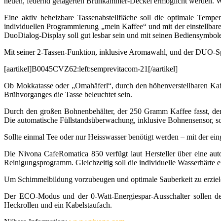
neuen, federnd gelagerten Brühkammer-Deckel ermöglicht werden. Wa
Eine aktiv beheizbare Tassenabstellfläche soll die optimale Temper
individuellen Programmierung „mein Kaffee“ und mit der einstellbar
DuoDialog-Display soll gut lesbar sein und mit seinen Bediensymbol
Mit seiner 2-Tassen-Funktion, inklusive Aromawahl, und der DUO-Sp
[aartikel]B0045CVZ62:left:semprevitacom-21[/aartikel]
Ob Mokkatasse oder „Omahäferl“, durch den höhenverstellbaren Kaffe
Brühvorganges die Tasse beleuchtet sein.
Durch den großen Bohnenbehälter, der 250 Gramm Kaffee fasst, den
Die automatische Füllstandsüberwachung, inklusive Bohnensensor, sol
Sollte einmal Tee oder nur Heisswasser benötigt werden – mit der ei
Die Nivona CafeRomatica 850 verfügt laut Hersteller über eine au
Reinigungsprogramm. Gleichzeitig soll die individuelle Wasserhärte ei
Um Schimmelbildung vorzubeugen und optimale Sauberkeit zu erziele
Der ECO-Modus und der 0-Watt-Energiespar-Ausschalter sollen den
Heckrollen und ein Kabelstaufach.