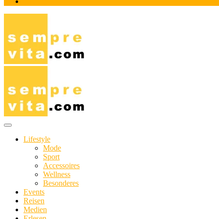
Impressum
Das Online-Magazin für Genießer mit aktivem Lebensstil
sempre-vita.com
Lifestyle
Mode
Sport
Accessoires
Wellness
Besonderes
Events
Reisen
Medien
Erlesen