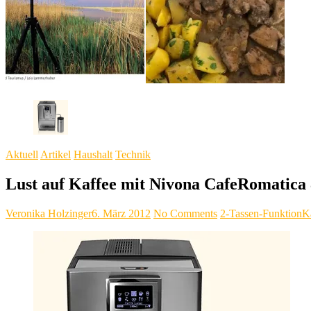
Aktuell
Artikel
Haushalt
Technik
Lust auf Kaffee mit Nivona CafeRomatica
Veronika Holzinger
6. März 2012
No Comments
2-Tassen-Funktion
K