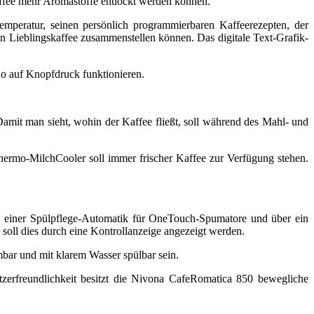
ffee mehr Aromastoffe entlockt werden können.
etemperatur, seinen persönlich programmierbaren Kaffeerezepten, der
n Lieblingskaffee zusammenstellen können. Das digitale Text-Grafik-
o auf Knopfdruck funktionieren.
amit man sieht, wohin der Kaffee fließt, soll während des Mahl- und
ermo-MilchCooler soll immer frischer Kaffee zur Verfügung stehen.
m, einer Spülpflege-Automatik für OneTouch-Spumatore und über ein
, soll dies durch eine Kontrollanzeige angezeigt werden.
ar und mit klarem Wasser spülbar sein.
zerfreundlichkeit besitzt die Nivona CafeRomatica 850 bewegliche