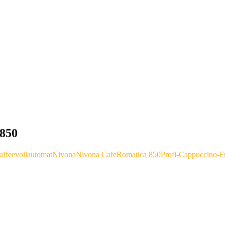
 850
affeevollautomat
Nivona
Nivona CafeRomatica 850
Profi-Cappuccino-F