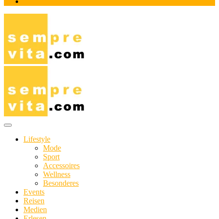
Impressum
Das Online-Magazin für Genießer mit aktivem Lebensstil
sempre-vita.com
Lifestyle
Mode
Sport
Accessoires
Wellness
Besonderes
Events
Reisen
Medien
Erlesen