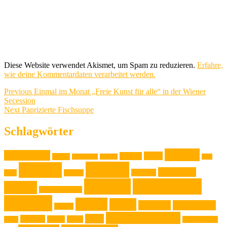
Diese Website verwendet Akismet, um Spam zu reduzieren.
Erfahre,
wie deine Kommentardaten verarbeitet werden.
Beitragsnavigation
Previous
Previous
Einmal im Monat „Freie Kunst für alle“ in der Wiener
post:
Secession
Next
Next
Paprizierte Fischsuppe
post:
Schlagwörter
Familie
Ausstellung
Event
Design
Backen
Backrezept
Backtip
Film
Genuss
Freizeit
Jugendliche
Haushalt
Foto
Gadget
Kochen
Kochrezept
Kinder
Klassische Musik
Kochtip
Kultur
Kunst
Lifestyle
Live-Musik
Konzert
Niederösterreich
News
Museen
Musik
Natur
Mode
Oberösterreich