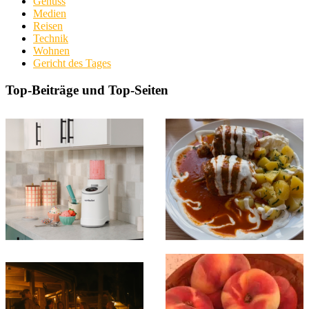
Genuss
Medien
Reisen
Technik
Wohnen
Gericht des Tages
Top-Beiträge und Top-Seiten