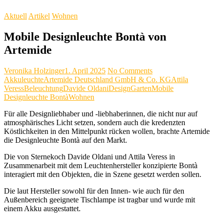
Aktuell
Artikel
Wohnen
Mobile Designleuchte Bontà von
Artemide
Veronika Holzinger
1. April 2025
No Comments
Akkuleuchte
Artemide Deutschland GmbH & Co. KG
Attila
Veress
Beleuchtung
Davide Oldani
Design
Garten
Mobile
Designleuchte Bontà
Wohnen
Für alle Designliebhaber und -liebhaberinnen, die nicht nur auf
atmosphärisches Licht setzen, sondern auch die kredenzten
Köstlichkeiten in den Mittelpunkt rücken wollen, brachte Artemide
die Designleuchte Bontà auf den Markt.
Die von Sternekoch Davide Oldani und Attila Veress in
Zusammenarbeit mit dem Leuchtenhersteller konzipierte Bontà
interagiert mit den Objekten, die in Szene gesetzt werden sollen.
Die laut Hersteller sowohl für den Innen- wie auch für den
Außenbereich geeignete Tischlampe ist tragbar und wurde mit
einem Akku ausgestattet.