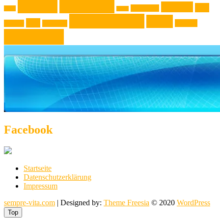
Rezept
Rezepttip
Technik
Test
Steiermark
Reise
Sport
Veranstaltung
Wien
Tipp
Wohnen
Theater
Touristik
Österreich
Facebook
Startseite
Datenschutzerklärung
Impressum
sempre-vita.com
| Designed by:
Theme Freesia
© 2020
WordPress
Top