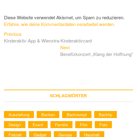
Diese Website verwendet Akismet, um Spam zu reduzieren.
Erfahre, wie deine Kommentardaten verarbeitet werden.
Previous
Beitragsnavigation
Previous
post:
Kinderaktiv-App & Wienxtra-Kinderaktivcard
Next
Next
post:
Benefizkonzert „Klang der Hoffnung“
SCHLAGWÖRTER
Ausstellung
Backen
Backrezept
Backtip
Design
Event
Familie
Film
Foto
Freizeit
Gadget
Genuss
Haushalt