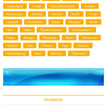
Jugendliche
Kinder
Klassische Musik
Kochen
Kochrezept
Kochtip
Konzert
Kultur
Kunst
Lifestyle
Live-Musik
Mode
Museen
Musik
Natur
News
Niederösterreich
Oberösterreich
Reise
Rezept
Rezepttip
Sport
Steiermark
Technik
Test
Theater
Tipp
Touristik
Veranstaltung
Wien
Wohnen
Österreich
FACEBOOK