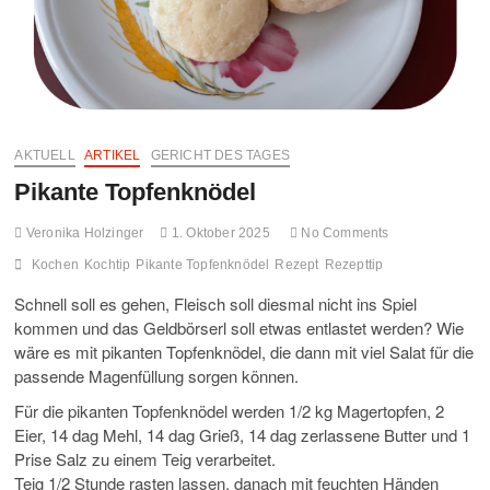
FO
MO
GA
AKTUELL
ARTIKEL
GERICHT DES TAGES
UN
Pikante Topfenknödel
HA
Veronika Holzinger
1. Oktober 2025
No Comments
Kochen
Kochtip
Pikante Topfenknödel
Rezept
Rezepttip
Schnell soll es gehen, Fleisch soll diesmal nicht ins Spiel
kommen und das Geldbörserl soll etwas entlastet werden? Wie
wäre es mit pikanten Topfenknödel, die dann mit viel Salat für die
passende Magenfüllung sorgen können.
Für die pikanten Topfenknödel werden 1/2 kg Magertopfen, 2
Eier, 14 dag Mehl, 14 dag Grieß, 14 dag zerlassene Butter und 1
Prise Salz zu einem Teig verarbeitet.
Teig 1/2 Stunde rasten lassen, danach mit feuchten Händen