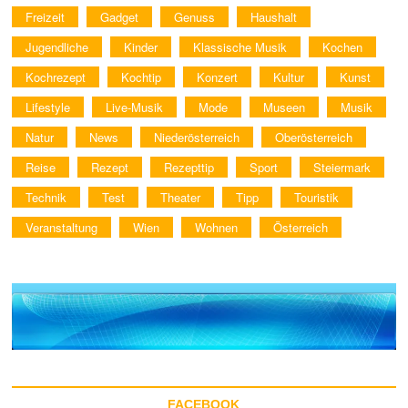
Freizeit
Gadget
Genuss
Haushalt
Jugendliche
Kinder
Klassische Musik
Kochen
Kochrezept
Kochtip
Konzert
Kultur
Kunst
Lifestyle
Live-Musik
Mode
Museen
Musik
Natur
News
Niederösterreich
Oberösterreich
Reise
Rezept
Rezepttip
Sport
Steiermark
Technik
Test
Theater
Tipp
Touristik
Veranstaltung
Wien
Wohnen
Österreich
FACEBOOK