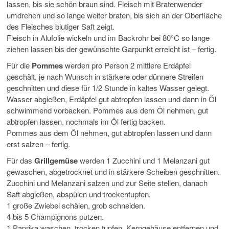
lassen, bis sie schön braun sind. Fleisch mit Bratenwender
umdrehen und so lange weiter braten, bis sich an der Oberfläche
des Fleisches blutiger Saft zeigt.
Fleisch in Alufolie wickeln und im Backrohr bei 80°C so lange
ziehen lassen bis der gewünschte Garpunkt erreicht ist – fertig.
Für die
Pommes
werden pro Person 2 mittlere Erdäpfel
geschält, je nach Wunsch in stärkere oder dünnere Streifen
geschnitten und diese für 1/2 Stunde in kaltes Wasser gelegt.
Wasser abgießen, Erdäpfel gut abtropfen lassen und dann in Öl
schwimmend vorbacken. Pommes aus dem Öl nehmen, gut
abtropfen lassen, nochmals im Öl fertig backen.
Pommes aus dem Öl nehmen, gut abtropfen lassen und dann
erst salzen – fertig.
Für das
Grillgemüse
werden 1 Zucchini und 1 Melanzani gut
gewaschen, abgetrocknet und in stärkere Scheiben geschnitten.
Zucchini und Melanzani salzen und zur Seite stellen, danach
Saft abgießen, abspülen und trockentupfen.
1 große Zwiebel schälen, grob schneiden.
4 bis 5 Champignons putzen.
1 Paprika waschen, trocken tupfen, Kerngehäuse entfernen und