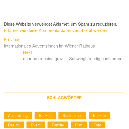
Diese Website verwendet Akismet, um Spam zu reduzieren.
Erfahre, wie deine Kommentardaten verarbeitet werden.
Previous
Beitragsnavigation
Previous
post:
Internationales Adventsingen im Wiener Rathaus
Next
Next
post:
chor pro musica graz – „Schwingt freudig euch empor“
SCHLAGWÖRTER
Ausstellung
Backen
Backrezept
Backtip
Design
Event
Familie
Film
Foto