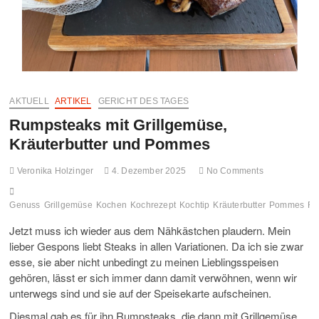
FO
MO
GA
AKTUELL
ARTIKEL
GERICHT DES TAGES
UN
Rumpsteaks mit Grillgemüse,
HA
Kräuterbutter und Pommes
Veronika Holzinger
4. Dezember 2025
No Comments
Genuss
Grillgemüse
Kochen
Kochrezept
Kochtip
Kräuterbutter
Pommes
Re
Jetzt muss ich wieder aus dem Nähkästchen plaudern. Mein
lieber Gespons liebt Steaks in allen Variationen. Da ich sie zwar
esse, sie aber nicht unbedingt zu meinen Lieblingsspeisen
gehören, lässt er sich immer dann damit verwöhnen, wenn wir
unterwegs sind und sie auf der Speisekarte aufscheinen.
Diesmal gab es für ihn Rumpsteaks, die dann mit Grillgemüse,