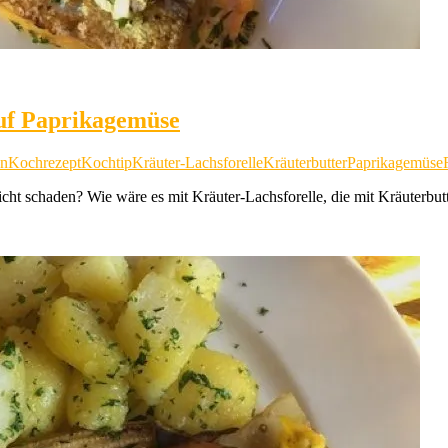
auf Paprikagemüse
n
Kochrezept
Kochtip
Kräuter-Lachsforelle
Kräuterbutter
Paprikagemüse
ht schaden? Wie wäre es mit Kräuter-Lachsforelle, die mit Kräuterbut