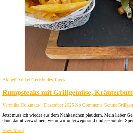
Aktuell
Artikel
Gericht des Tages
Rumpsteaks mit Grillgemüse, Kräuterbut
Veronika Holzinger
4. Dezember 2025
No Comments
Genuss
Grillge
Jetzt muss ich wieder aus dem Nähkästchen plaudern. Mein lieber Gespo
dann damit verwöhnen, wenn wir unterwegs sind und sie auf der Spei
Rumpsteaks
View More