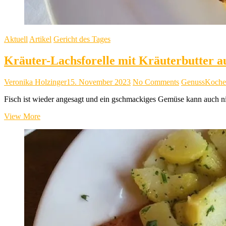
Aktuell
Artikel
Gericht des Tages
Kräuter-Lachsforelle mit Kräuterbutter 
Veronika Holzinger
15. November 2023
No Comments
Genuss
Koche
Fisch ist wieder angesagt und ein gschmackiges Gemüse kann auch nic
Kräuter-
View More
Lachsforelle
mit
Kräuterbutter
auf
Paprikagemüse