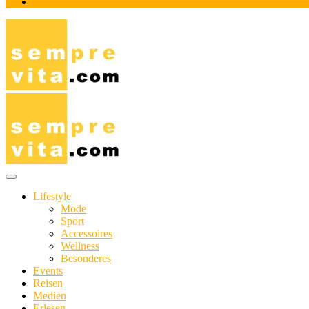
Impressum
Das Online-Magazin für Genießer mit aktivem Lebensstil
sempre-vita.com
Lifestyle
Mode
Sport
Accessoires
Wellness
Besonderes
Events
Reisen
Medien
Erlesen