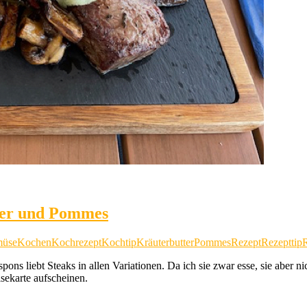
ter und Pommes
müse
Kochen
Kochrezept
Kochtip
Kräuterbutter
Pommes
Rezept
Rezepttip
ns liebt Steaks in allen Variationen. Da ich sie zwar esse, sie aber n
sekarte aufscheinen.